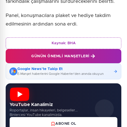
farkındalık çalışmalarını sürdüreceklerini belirtti.
Panel, konuşmacılara plaket ve hediye takdim
edilmesinin ardından sona erdi.
Kaynak:
BHA
GÜNÜN ÖNEMLI MANŞETLERI
Google News'te Takip Et
E-Manşet haberlerini Google Haberler'den anında okuyun
YouTube Kanalimiz
Roportajlar, insan hikayeleri, belgeseller...
Binlercesi YouTube kanalimizda.
ABONE OL