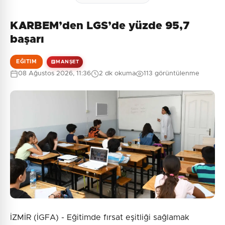
KARBEM’den LGS’de yüzde 95,7
başarı
EĞITIM
MANŞET
08 Ağustos 2026, 11:36
2 dk okuma
113 görüntülenme
İZMİR (İGFA) - Eğitimde fırsat eşitliği sağlamak