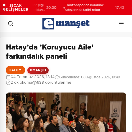
llık Türk-Kürt kardeşliği
Trabzonspor’da kombine
Esnaf
SICAK
20:00
17:43
GELİŞMELER
gan değil, bu toprakların
satışlarında tarihi rekor
açık
dir”
Hatay'da 'Koruyucu Aile'
farkındalık paneli
EĞITIM
MANŞET
04 Temmuz 2026, 13:14
Güncelleme: 08 Ağustos 2026, 19:49
2 dk okuma
638 görüntülenme