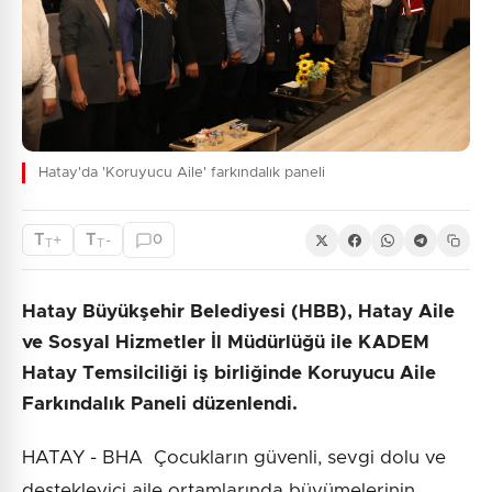
Hatay'da 'Koruyucu Aile' farkındalık paneli
T
T
+
-
0
T
T
Hatay Büyükşehir Belediyesi (HBB), Hatay Aile
ve Sosyal Hizmetler İl Müdürlüğü ile KADEM
Hatay Temsilciliği iş birliğinde Koruyucu Aile
Farkındalık Paneli düzenlendi.
HATAY - BHA Çocukların güvenli, sevgi dolu ve
destekleyici aile ortamlarında büyümelerinin