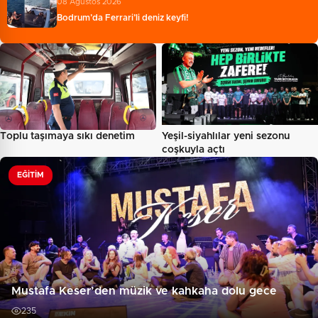
08 Ağustos 2026
Bodrum’da Ferrari’li deniz keyfi!
Toplu taşımaya sıkı denetim
Yeşil-siyahlılar yeni sezonu
coşkuyla açtı
EĞITIM
Mustafa Keser’den müzik ve kahkaha dolu gece
235