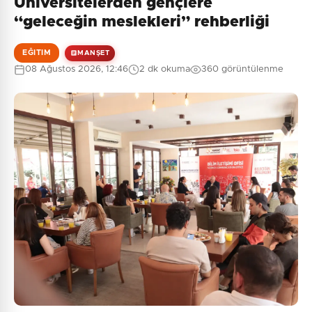
Üniversitelerden gençlere
Henüz yorum yapılmamış. İlk yorumu siz yapın!
“geleceğin meslekleri” rehberliği
EĞITIM
MANŞET
08 Ağustos 2026, 12:46
2 dk okuma
360 görüntülenme
0
/2000
Güvenlik Sorusu:
10 + 3 = ?
Gönder