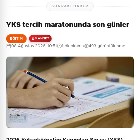
SONRAKI HABER
YKS tercih maratonunda son günler
EĞITIM
MANŞET
08 Ağustos 2026, 10:51
1 dk okuma
493 görüntülenme
2026 Yükseköğretim Kurumları Sınavı (YKS)