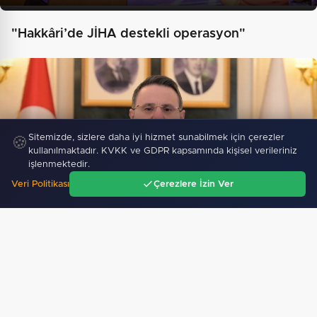
"Hakkâri’de JİHA destekli operasyon"
Sitemizde, sizlere daha iyi hizmet sunabilmek için çerezler
🍪
kullanılmaktadır. KVKK ve GDPR kapsamında kişisel verileriniz
işlenmektedir.
Veri Politikası
Çerezlere İzin Ver
Ana Sayfa
Gündem
Ara
Menü
Faili meçhul 2 cinayet daha aydınlatıldı