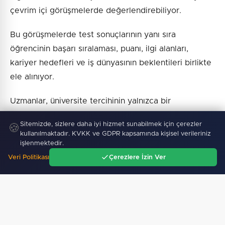
çevrim içi görüşmelerde değerlendirebiliyor.
Bu görüşmelerde test sonuçlarının yanı sıra
öğrencinin başarı sıralaması, puanı, ilgi alanları,
kariyer hedefleri ve iş dünyasının beklentileri birlikte
ele alınıyor.
Uzmanlar, üniversite tercihinin yalnızca bir
yerleştirme süreci olmadığını, uzun vadeli kariyer
Sitemizde, sizlere daha iyi hizmet sunabilmek için çerezler
🍪
yolculuğunun ilk adımı olduğunu belirtiyor.
kullanılmaktadır. KVKK ve GDPR kapsamında kişisel verileriniz
işlenmektedir.
Tercihlerin son günlerinde acele karar vermek yerine
Veri Politikası
Çerezlere İzin Ver
bilimsel kariyer analizlerinden ve uzman desteğinden
Ana Sayfa
Gündem
Ara
Menü
yararlanmanın, gençlerin kendilerine daha uygun
eğitim ve meslek yolunu belirlemelerine katkı
sağlayacağına dikkat çekiliyor.