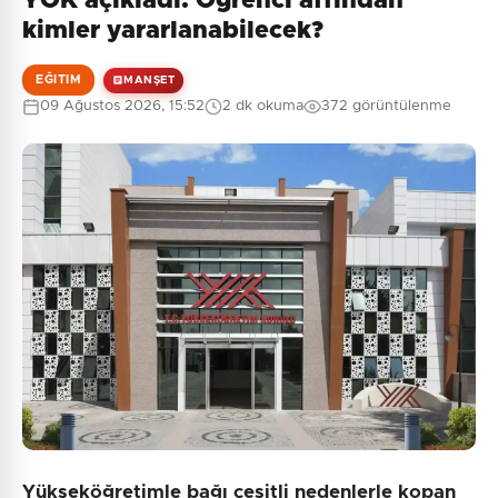
YÖK açıkladı: Öğrenci affından
Henüz yorum yapılmamış. İlk yorumu siz yapın!
kimler yararlanabilecek?
EĞITIM
MANŞET
09 Ağustos 2026, 15:52
2 dk okuma
372 görüntülenme
0
/2000
Güvenlik Sorusu:
3 + 6 = ?
Gönder
Yükseköğretimle bağı çeşitli nedenlerle kopan