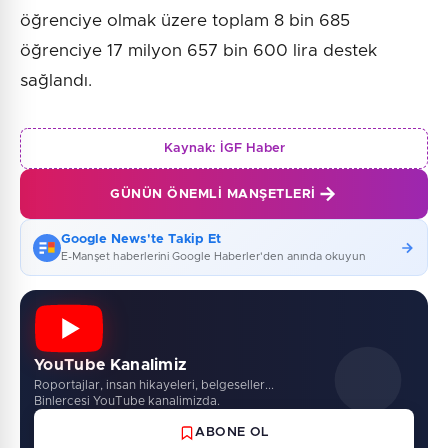
öğrenciye olmak üzere toplam 8 bin 685
öğrenciye 17 milyon 657 bin 600 lira destek
sağlandı.
Kaynak:
İGF Haber
GÜNÜN ÖNEMLI MANŞETLERI
Google News'te Takip Et
E-Manşet haberlerini Google Haberler'den anında okuyun
YouTube Kanalimiz
Roportajlar, insan hikayeleri, belgeseller...
Binlercesi YouTube kanalimizda.
ABONE OL