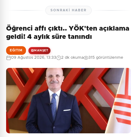
SONRAKI HABER
Öğrenci affı çıktı.. YÖK'ten açıklama
geldi! 4 aylık süre tanındı
EĞITIM
MANŞET
09 Ağustos 2026, 13:33
2 dk okuma
315 görüntülenme