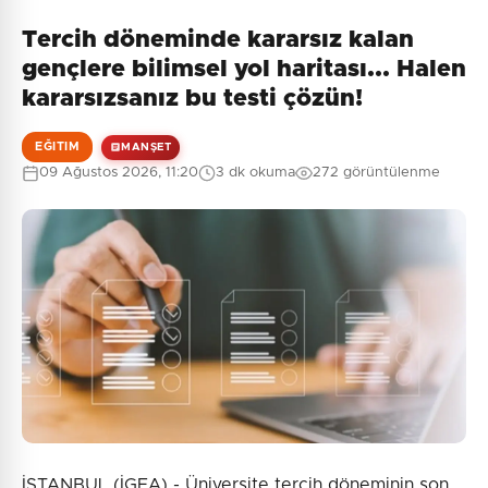
Tercih döneminde kararsız kalan
gençlere bilimsel yol haritası... Halen
kararsızsanız bu testi çözün!
EĞITIM
MANŞET
09 Ağustos 2026, 11:20
3 dk okuma
272 görüntülenme
İSTANBUL (İGFA) - Üniversite tercih döneminin son