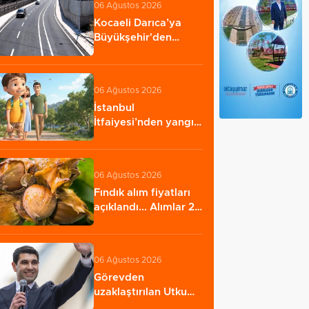
06 Ağustos 2026
Kocaeli Darıca’ya
Büyükşehir'den
modern ulaşım
yatırımı…
06 Ağustos 2026
İstanbul
İtfaiyesi’nden yangın
riskine karşı videolu…
06 Ağustos 2026
Fındık alım fiyatları
açıklandı... Alımlar 24
Ağustos'ta…
06 Ağustos 2026
Görevden
uzaklaştırılan Utku
Caner Çaykara