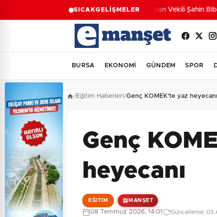
Başkan Vekili Şahin Biba:
SICAK
GELİŞMELER
BURSA
EKONOMİ
GÜNDEM
SPOR
/
Eğitim Haberleri
/
Genç KOMEK'te yaz heyecan
Genç KOME
heyecanı
EĞITIM
MANŞET
08 Temmuz 2026, 14:01
Güncelleme: 03 A