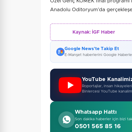
Özel Genç KOMEK final programı i
Anadolu Oditoryum’da gerçekleşe
Kaynak:
İGF Haber
Google News'te Takip Et
E-Manşet haberlerini Google Haberl
YouTube Kanalimi
Roportajlar, insan hikayeleri,
Binlercesi YouTube kanalim
Whatsapp Hattı
Son dakika haberler için bizi ta
0501 565 85 16