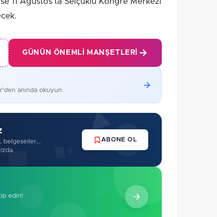
se 11 Ağustos’ta Selçuklu Kongre Merkezi
cek.
GÜNÜN ÖNEMLI MANŞETLERI
er'den anında okuyun
z
ABONE OL
 belgeseller...
izda.
kip edin!