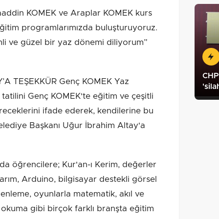
Alaaddin KOMEK ve Araplar KOMEK kurs
eğitim programlarımızda buluşturuyoruz.
mli ve güzel bir yaz dönemi diliyorum”
CHP 
’A TEŞEKKÜR Genç KOMEK Yaz
'sil
tatilini Genç KOMEK'te eğitim ve çeşitli
çireceklerini ifade ederek, kendilerine bu
lediye Başkanı Uğur İbrahim Altay'a
öğrencilere; Kur'an-ı Kerim, değerler
sarım, Arduino, bilgisayar destekli görsel
enleme, oyunlarla matematik, akıl ve
lı okuma gibi birçok farklı branşta eğitim