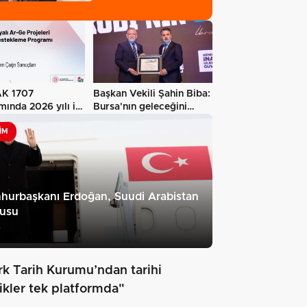
hakkında…
K 1707
Başkan Vekili Şahin Biba:
ında 2026 yılı ilk
Bursa'nın geleceğini
sonuçları…
bütüncül…
IM
hurbaşkanı Erdoğan, Suudi Arabistan
cusu
7
rk Tarih Kurumu’ndan tarihi
rikler tek platformda"