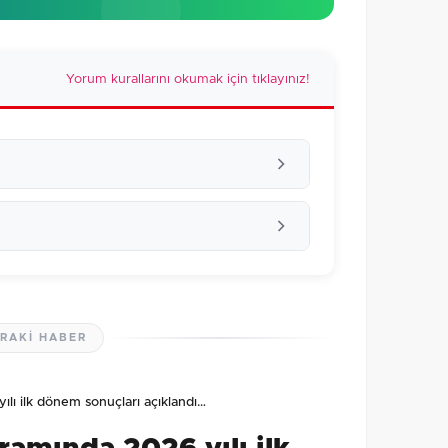
Yorum kurallarını okumak için tıklayınız!
RAKI HABER
lmamış. İlk yorumu siz yapın!
ı ilk dönem sonuçları açıklandı…
0
/2000