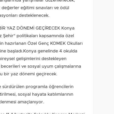
anşlarında yarışmalar düzenlenecek;
değerler eğitimi sınavları ve ödül
asyonları desteklenecek.
İR YAZ DÖNEMİ GEÇİRECEK Konya
z Şehir" politikaları kapsamında özel
için hazırlanan Özel Genç KOMEK Okulları
erine başladı.Konya genelinde 4 okulda
reysel gelişimlerini destekleyen
el becerileri ve sosyal uyum çalışmalarına
olu bir yaz dönemi geçirecek.
de sürdürülen programla öğrencilerin
irilmesi, sosyal hayata katılımlarının
eklenmesi amaçlanıyor.