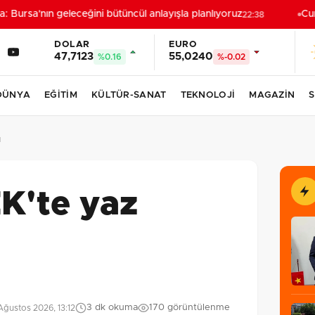
 Bursa'nın geleceğini bütüncül anlayışla planlıyoruz
Cumh
22:38
DOLAR
EURO
47,7123
55,0240
%0.16
%-0.02
DÜNYA
EĞİTİM
KÜLTÜR-SANAT
TEKNOLOJİ
MAGAZİN
S
ı
K'te yaz
3 dk okuma
170 görüntülenme
ğustos 2026, 13:12