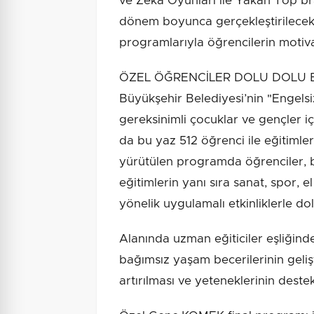
ve Zekâ Oyunları ile Yakan Top br
dönem boyunca gerçekleştirilecek 
programlarıyla öğrencilerin motiv
ÖZEL ÖĞRENCİLER DOLU DOLU B
Büyükşehir Belediyesi’nin "Engelsi
gereksinimli çocuklar ve gençler 
da bu yaz 512 öğrenci ile eğitiml
yürütülen programda öğrenciler, bi
eğitimlerin yanı sıra sanat, spor, 
yönelik uygulamalı etkinliklerle d
Alanında uzman eğiticiler eşliğin
bağımsız yaşam becerilerinin gelişt
artırılması ve yeteneklerinin dest