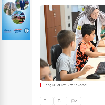
Genç KOMEK'te yaz heyecanı
T
T
+
-
0
T
T