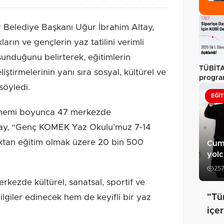
Belediye Başkanı Uğur İbrahim Altay,
ın ve gençlerin yaz tatilini verimli
unduğunu belirterek, eğitimlerin
TÜBİTA
liştirmelerinin yanı sıra sosyal, kültürel ve
program
söyledi.
dönem 
EĞIT
önemi boyunca 47 merkezde
tay, “Genç KOMEK Yaz Okulu’muz 7-14
aktan eğitim olmak üzere 20 bin 500
Cum
yol
25
kezde kültürel, sanatsal, sportif ve
bilgiler edinecek hem de keyifli bir yaz
"Tü
içe