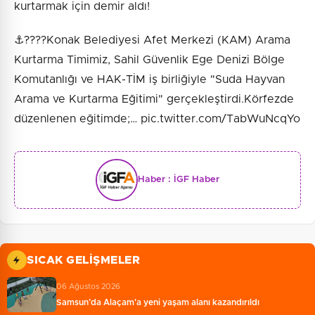
kurtarmak için demir aldı!
⚓️????Konak Belediyesi Afet Merkezi (KAM) Arama
Kurtarma Timimiz, Sahil Güvenlik Ege Denizi Bölge
Komutanlığı ve HAK-TİM iş birliğiyle "Suda Hayvan
Arama ve Kurtarma Eğitimi" gerçekleştirdi.Körfezde
düzenlenen eğitimde;… pic.twitter.com/TabWuNcqYo
Haber :
İGF Haber
SICAK GELIŞMELER
06 Ağustos 2026
Samsun’da Alaçam'a yeni yaşam alanı kazandırıldı