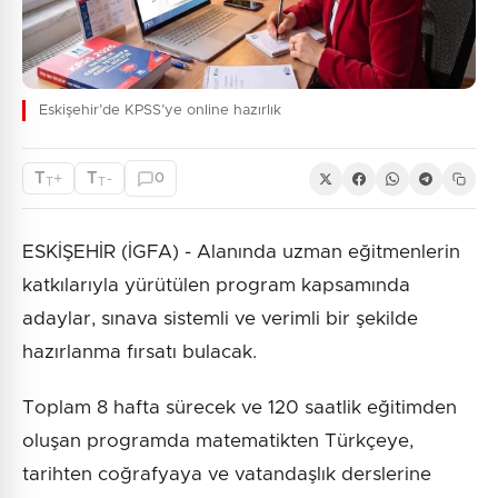
Eskişehir’de KPSS’ye online hazırlık
T
T
+
-
0
T
T
ESKİŞEHİR (İGFA) - Alanında uzman eğitmenlerin
katkılarıyla yürütülen program kapsamında
adaylar, sınava sistemli ve verimli bir şekilde
hazırlanma fırsatı bulacak.
Toplam 8 hafta sürecek ve 120 saatlik eğitimden
oluşan programda matematikten Türkçeye,
tarihten coğrafyaya ve vatandaşlık derslerine