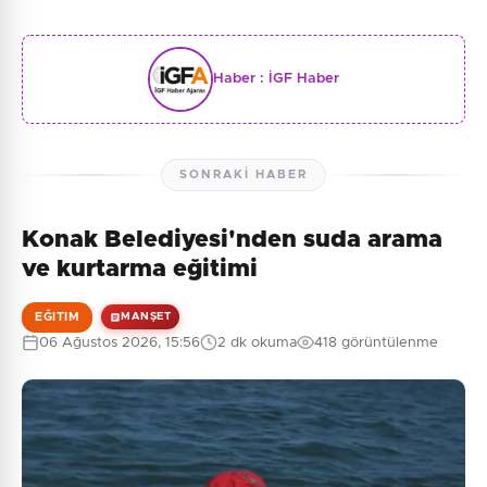
Haber :
İGF Haber
SONRAKI HABER
Konak Belediyesi'nden suda arama
ve kurtarma eğitimi
EĞITIM
MANŞET
06 Ağustos 2026, 15:56
2 dk okuma
418 görüntülenme