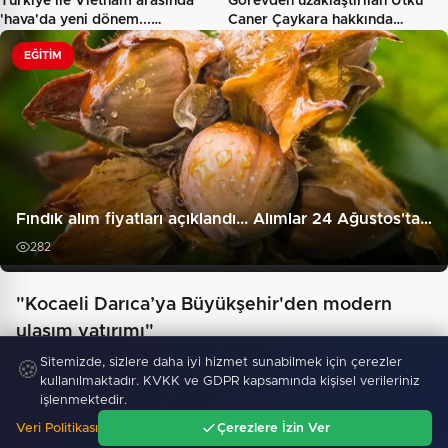
Türkiye ile Vietnam arasında
Görevden uzaklaştırılan Utku
'hava'da yeni dönem...…
Caner Çaykara hakkında…
EĞITIM
Fındık alım fiyatları açıklandı... Alımlar 24 Ağustos'ta…
282
"Kocaeli Darıca’ya Büyükşehir'den modern
ulaşım yatırımı"
Sitemizde, sizlere daha iyi hizmet sunabilmek için çerezler
🍪
kullanılmaktadır. KVKK ve GDPR kapsamında kişisel verileriniz
işlenmektedir.
Veri Politikası
Çerezlere İzin Ver
Ana Sayfa
Gündem
Ara
Menü