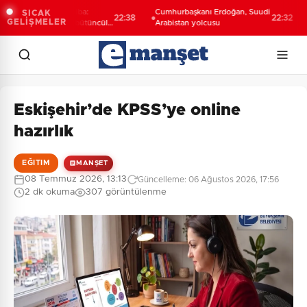
an Vekili Şahin Biba:
Cumhurbaşkanı Erdoğan, Suudi
Bu
SICAK
22:38
22:32
GELİŞMELER
a'nın geleceğini bütüncül
Arabistan yolcusu
ta
yışla planlıyoruz
yo
Eskişehir’de KPSS’ye online
hazırlık
EĞITIM
MANŞET
08 Temmuz 2026, 13:13
Güncelleme: 06 Ağustos 2026, 17:56
2 dk okuma
307 görüntülenme