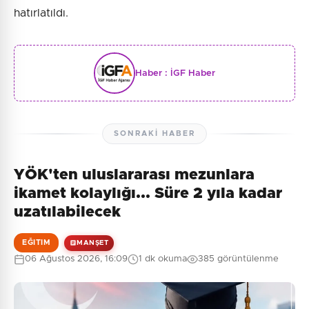
hatırlatıldı.
Haber :
İGF Haber
SONRAKI HABER
YÖK'ten uluslararası mezunlara
ikamet kolaylığı... Süre 2 yıla kadar
uzatılabilecek
EĞITIM
MANŞET
06 Ağustos 2026, 16:09
1 dk okuma
385 görüntülenme