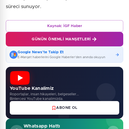
süreci sunuyor.
Kaynak:
İGF Haber
GÜNÜN ÖNEMLI MANŞETLERI
Google News'te Takip Et
E-Manşet haberlerini Google Haberler'den anında okuyun
YouTube Kanalimiz
Roportajlar, insan hikayeleri, belgeseller...
Binlercesi YouTube kanalimizda.
ABONE OL
Whatsapp Hattı