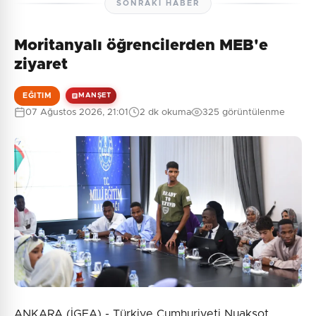
SONRAKI HABER
Moritanyalı öğrencilerden MEB'e
ziyaret
EĞITIM
MANŞET
07 Ağustos 2026, 21:01
2 dk okuma
325 görüntülenme
ANKARA (İGFA) - Türkiye Cumhuriyeti Nuakşot