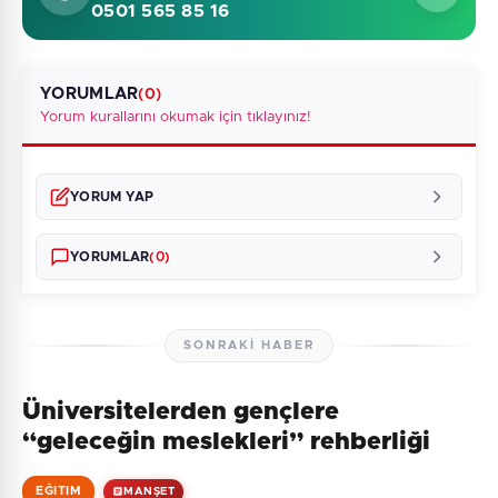
0501 565 85 16
YORUMLAR
(0)
Yorum kurallarını okumak için tıklayınız!
YORUM YAP
YORUMLAR
(0)
SONRAKI HABER
Üniversitelerden gençlere
Henüz yorum yapılmamış. İlk yorumu siz yapın!
“geleceğin meslekleri” rehberliği
EĞITIM
MANŞET