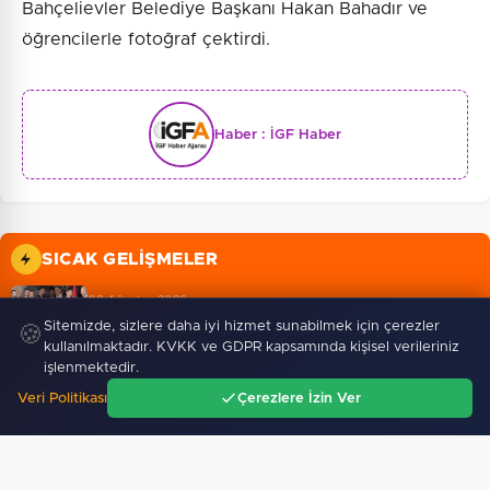
Bahçelievler Belediye Başkanı Hakan Bahadır ve
öğrencilerle fotoğraf çektirdi.
Haber :
İGF Haber
SICAK GELIŞMELER
08 Ağustos 2026
CHP İstanbul’da yeni katılımlar... Gürsel Tekin: Birlikte…
Sitemizde, sizlere daha iyi hizmet sunabilmek için çerezler
🍪
kullanılmaktadır. KVKK ve GDPR kapsamında kişisel verileriniz
işlenmektedir.
08 Ağustos 2026
Veri Politikası
Çerezlere İzin Ver
Arabesk müziğinin acı kaybı!
Ana Sayfa
Gündem
Ara
Menü
08 Ağustos 2026
Osmangazi’de geleceğin yüzücüleri sertifikalarını…