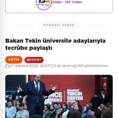
Haber :
İGF Haber
SONRAKI HABER
Bakan Tekin üniversite adaylarıyla
tecrübe paylaştı
EĞITIM
MANŞET
07 Ağustos 2026, 20:57
3 dk okuma
269 görüntülenme