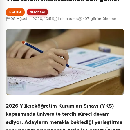
EĞITIM
MANŞET
08 Ağustos 2026, 10:51
1 dk okuma
497 görüntülenme
2026 Yükseköğretim Kurumları Sınavı (YKS)
kapsamında üniversite tercih süreci devam
ediyor. Adayların merakla beklediği yerleştirme