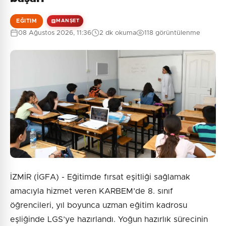
EĞITIM
MANŞET
08 Ağustos 2026, 11:36
2 dk okuma
118 görüntülenme
İZMİR (İGFA) - Eğitimde fırsat eşitliği sağlamak
amacıyla hizmet veren KARBEM’de 8. sınıf
öğrencileri, yıl boyunca uzman eğitim kadrosu
eşliğinde LGS’ye hazırlandı. Yoğun hazırlık sürecinin