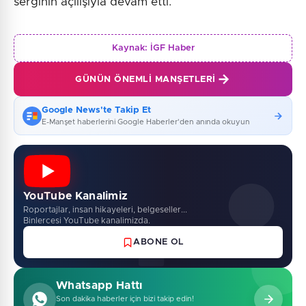
serginin açılışıyla devam etti.
Kaynak:
İGF Haber
GÜNÜN ÖNEMLI MANŞETLERI
Google News'te Takip Et
E-Manşet haberlerini Google Haberler'den anında okuyun
YouTube Kanalimiz
Roportajlar, insan hikayeleri, belgeseller...
Binlercesi YouTube kanalimizda.
ABONE OL
Whatsapp Hattı
Son dakika haberler için bizi takip edin!