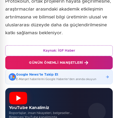
Protokolün, ortak projelerin hayata geçirilmesine,
araştırmacılar arasındaki akademik etkileşimin
artırılmasına ve bilimsel bilgi üretiminin ulusal ve
uluslararası düzeyde daha da güçlendirilmesine
katkı sağlaması bekleniyor.
Kaynak:
İGF Haber
GÜNÜN ÖNEMLI MANŞETLERI
Google News'te Takip Et
E-Manşet haberlerini Google Haberler'den anında okuyun
YouTube Kanalimiz
Roportajlar, insan hikayeleri, belgeseller...
Binlercesi YouTube kanalimizda.