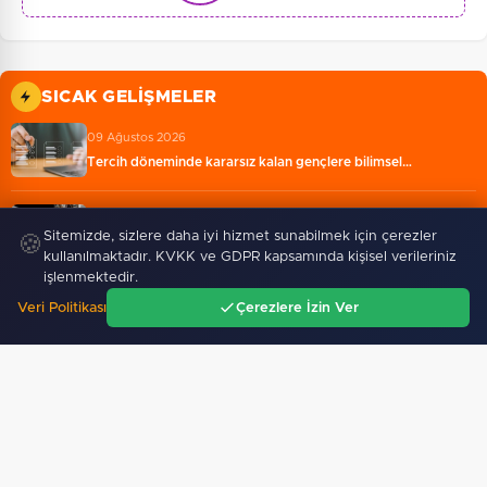
SICAK GELIŞMELER
09 Ağustos 2026
Tercih döneminde kararsız kalan gençlere bilimsel…
09 Ağustos 2026
Sitemizde, sizlere daha iyi hizmet sunabilmek için çerezler
🍪
Üniversitelerde yeni dönem! Akademik sahtekârlığa…
kullanılmaktadır. KVKK ve GDPR kapsamında kişisel verileriniz
işlenmektedir.
09 Ağustos 2026
Veri Politikası
Çerezlere İzin Ver
Karamürsel Plaj Yolu Caddesi’ne özel asfalt dokunuşu…
Ana Sayfa
Gündem
Ara
Menü
09 Ağustos 2026
YKS tercihlerinde geri sayım: Son gün yarın
09 Ağustos 2026