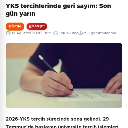
YKS tercihlerinde geri sayım: Son
gün yarın
EĞITIM
MANŞET
09 Ağustos 2026, 09:58
1 dk okuma
295 görüntülenme
2026-YKS tercih sürecinde sona gelindi. 29
Temmuz’da başlayan üniversite tercih işlemleri,