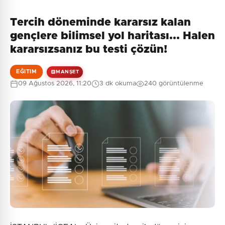
Tercih döneminde kararsız kalan
Henüz yorum yapılmamış. İlk yorumu siz yapın!
gençlere bilimsel yol haritası... Halen
kararsızsanız bu testi çözün!
EĞITIM
MANŞET
0
/2000
09 Ağustos 2026, 11:20
3 dk okuma
240 görüntülenme
Güvenlik Sorusu:
4 + 7 = ?
Gönder