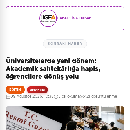
Haber :
İGF Haber
SONRAKI HABER
Üniversitelerde yeni dönem!
Akademik sahtekârlığa hapis,
öğrencilere dönüş yolu
EĞITIM
MANŞET
09 Ağustos 2026, 10:38
5 dk okuma
421 görüntülenme