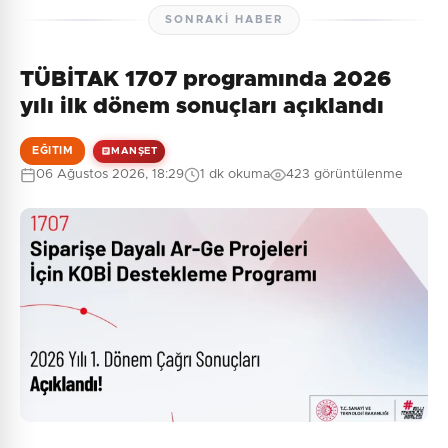
SONRAKI HABER
TÜBİTAK 1707 programında 2026
Henüz yorum yapılmamış. İlk yorumu siz yapın!
yılı ilk dönem sonuçları açıklandı
EĞITIM
MANŞET
06 Ağustos 2026, 18:29
1 dk okuma
423 görüntülenme
0
/2000
Güvenlik Sorusu:
2 + 2 = ?
Gönder