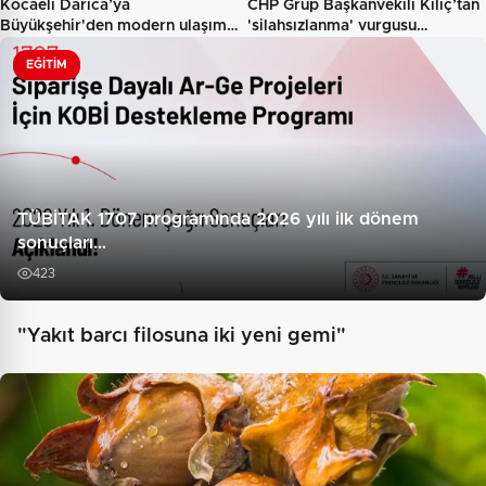
Kocaeli Darıca’ya
CHP Grup Başkanvekili Kılıç’tan
Büyükşehir'den modern ulaşım
'silahsızlanma' vurgusu…
yatırımı…
EĞITIM
TÜBİTAK 1707 programında 2026 yılı ilk dönem
sonuçları…
423
"Yakıt barcı filosuna iki yeni gemi"