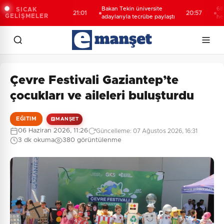
ğrencilerden
Bakan Tekin üniversite
688 milyon
SICAK
21:01
20:57
GELİŞMELER
t
adaylarıyla tecrübe paylaştı
hesaplarda
Çevre Festivali Gaziantep’te
çocukları ve aileleri buluşturdu
EĞITIM
MANŞET
06 Haziran 2026, 11:26
Güncelleme: 07 Ağustos 2026, 16:31
3 dk okuma
380 görüntülenme