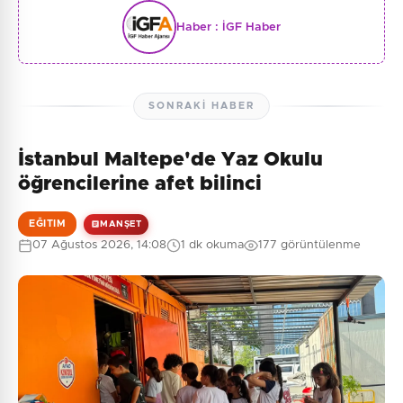
Haber :
İGF Haber
SONRAKI HABER
İstanbul Maltepe'de Yaz Okulu
öğrencilerine afet bilinci
EĞITIM
MANŞET
07 Ağustos 2026, 14:08
1 dk okuma
177 görüntülenme