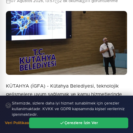
07 Ağustos 2026, 13:57
2 dk okuma
111 görüntülenme
KÜTAHYA (İGFA) - Kütahya Belediyesi, teknolojik
gelişmelere uyum sağlamak ve kamu hizmetlerinde
verimliliği artırmak amacıyla personeline yönelik
Sitemizde, sizlere daha iyi hizmet sunabilmek için çerezler
🍪
kullanılmaktadır. KVKK ve GDPR kapsamında kişisel verileriniz
yapay zeka eğitimi gerçekleştirdi.
işlenmektedir.
Veri Politikası
Çerezlere İzin Ver
Belediyenin konferans salonunda düzenlenen eğitim,
Ana Sayfa
Gündem
Ara
Menü