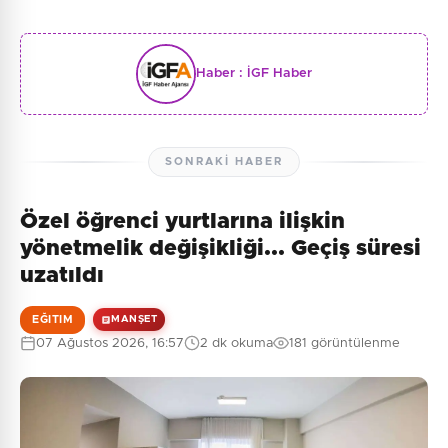
Haber :
İGF Haber
SONRAKI HABER
Özel öğrenci yurtlarına ilişkin
yönetmelik değişikliği... Geçiş süresi
uzatıldı
EĞITIM
MANŞET
07 Ağustos 2026, 16:57
2 dk okuma
181 görüntülenme