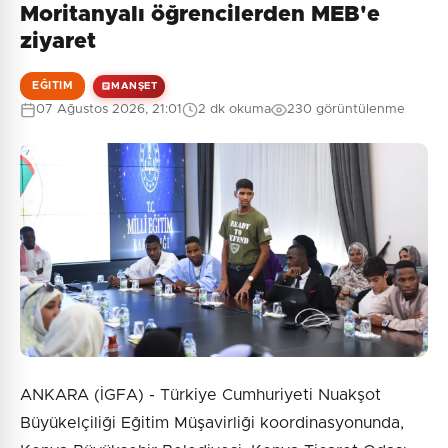
Moritanyalı öğrencilerden MEB'e
Henüz yorum yapılmamış. İlk yorumu siz yapın!
ziyaret
EĞITIM
MANŞET
07 Ağustos 2026, 21:01
2 dk okuma
230 görüntülenme
0
/2000
Güvenlik Sorusu:
1 + 8 = ?
Gönder
ANKARA (İGFA) - Türkiye Cumhuriyeti Nuakşot
Büyükelçiliği Eğitim Müşavirliği koordinasyonunda,