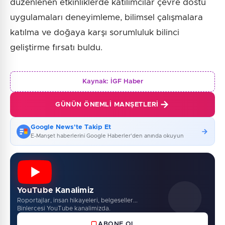
düzenlenen etkinliklerde katılımcılar çevre dostu
uygulamaları deneyimleme, bilimsel çalışmalara
katılma ve doğaya karşı sorumluluk bilinci
geliştirme fırsatı buldu.
Kaynak:
İGF Haber
GÜNÜN ÖNEMLI MANŞETLERI
Google News'te Takip Et
E-Manşet haberlerini Google Haberler'den anında okuyun
YouTube Kanalimiz
Roportajlar, insan hikayeleri, belgeseller...
Binlercesi YouTube kanalimizda.
ABONE OL