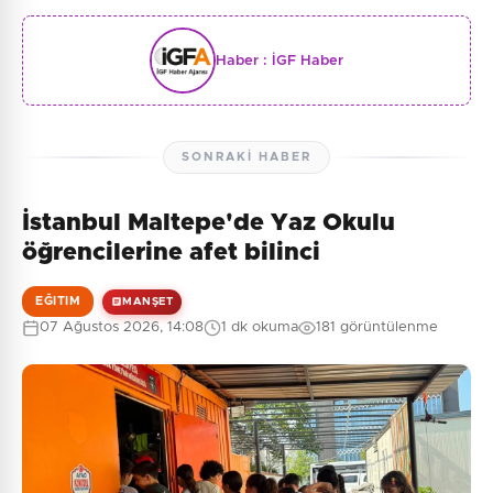
Haber :
İGF Haber
SONRAKI HABER
İstanbul Maltepe'de Yaz Okulu
öğrencilerine afet bilinci
EĞITIM
MANŞET
07 Ağustos 2026, 14:08
1 dk okuma
181 görüntülenme