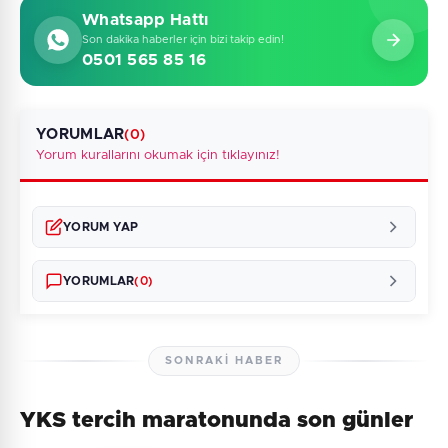
Whatsapp Hattı
Son dakika haberler için bizi takip edin!
0501 565 85 16
YORUMLAR
(0)
Yorum kurallarını okumak için tıklayınız!
YORUM YAP
YORUMLAR
(0)
SONRAKI HABER
YKS tercih maratonunda son günler
Henüz yorum yapılmamış. İlk yorumu siz yapın!