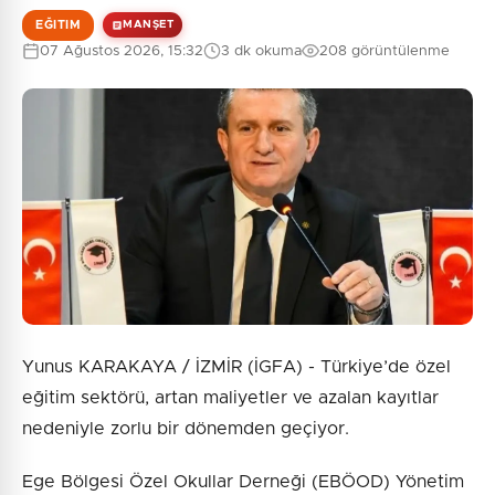
EĞITIM
MANŞET
07 Ağustos 2026, 15:32
3 dk okuma
208 görüntülenme
Yunus KARAKAYA / İZMİR (İGFA) - Türkiye’de özel
eğitim sektörü, artan maliyetler ve azalan kayıtlar
nedeniyle zorlu bir dönemden geçiyor.
Ege Bölgesi Özel Okullar Derneği (EBÖOD) Yönetim