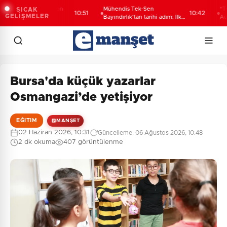
aratonunda son
Mühendis Tek-Sen
“Terörsüz T
SICAK
10:51
10:42
GELİŞMELER
Bayındırlık’tan tarihi adım: İlk
Adalet Kom
şube Diyarbakır’da açıldı
Bursa'da küçük yazarlar
Osmangazi’de yetişiyor
EĞITIM
MANŞET
02 Haziran 2026, 10:31
Güncelleme: 06 Ağustos 2026, 10:48
2 dk okuma
407 görüntülenme