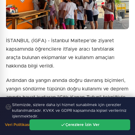
İSTANBUL (İGFA) - İstanbul Maltepe'de ziyaret
kapsamında öğrencilere itfaiye aracı tanıtılarak
araçta bulunan ekipmanlar ve kullanım amaçları
hakkında bilgi verildi.
Ardından da yangın anında doğru davranış biçimleri,
yangın söndürme tüpünün doğru kullanımı ve deprem
anında hayat kurtaran "Çök-Kapan-Tutun" tekniğiyle
Sitemizde, sizlere daha iyi hizmet sunabilmek için çerezler
ilgili bilgiler verildi. Öğrenciler ayrıca arama kurtarma
🍪
kullanılmaktadır. KVKK ve GDPR kapsamında kişisel verileriniz
konteynerlerini gezerek ekipmanları yakından
işlenmektedir.
inceleme fırsatı buldu.
Veri Politikası
Çerezlere İzin Ver
Ana Sayfa
Gündem
Ara
Menü