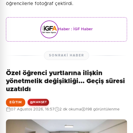
öğrencilerle fotoğraf çektirdi.
Haber :
İGF Haber
SONRAKI HABER
Özel öğrenci yurtlarına ilişkin
yönetmelik değişikliği... Geçiş süresi
uzatıldı
EĞITIM
MANŞET
07 Ağustos 2026, 16:57
2 dk okuma
198 görüntülenme