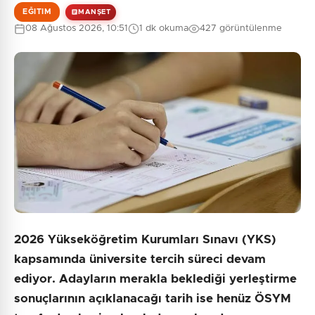
EĞITIM
MANŞET
08 Ağustos 2026, 10:51
1 dk okuma
427 görüntülenme
0
/2000
Güvenlik Sorusu:
4 + 3 = ?
Gönder
2026 Yükseköğretim Kurumları Sınavı (YKS)
kapsamında üniversite tercih süreci devam
ediyor. Adayların merakla beklediği yerleştirme
sonuçlarının açıklanacağı tarih ise henüz ÖSYM