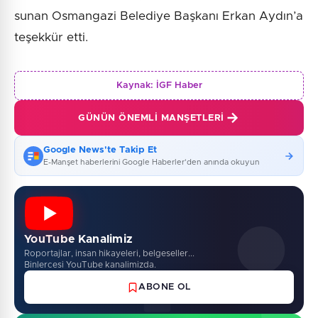
sunan Osmangazi Belediye Başkanı Erkan Aydın’a
teşekkür etti.
Kaynak:
İGF Haber
GÜNÜN ÖNEMLI MANŞETLERI
Google News'te Takip Et
E-Manşet haberlerini Google Haberler'den anında okuyun
YouTube Kanalimiz
Roportajlar, insan hikayeleri, belgeseller...
Binlercesi YouTube kanalimizda.
ABONE OL