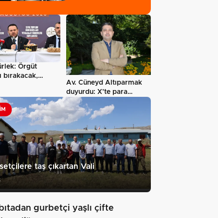
kulüplerine tam…
rlek: Örgüt
rı bırakacak,
Av. Cüneyd Altıparmak
ları…
duyurdu: X’te para
kazanma sistemi…
IM
setçilere taş çıkartan Vali
8
bıtadan gurbetçi yaşlı çifte