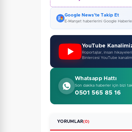
Google News'te Takip Et
E-Manşet haberlerini Google Haberl
YouTube Kanalimi
Roportajlar, insan hikayeleri,
Binlercesi YouTube kanalim
Whatsapp Hattı
Son dakika haberler için bizi ta
0501 565 85 16
YORUMLAR
(0)