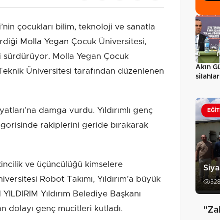
nin çocukları bilim, teknoloji ve sanatla
diği Molla Yegan Çocuk Üniversitesi,
yi sürdürüyor. Molla Yegan Çocuk
Akın Gü
Teknik Üniversitesi tarafından düzenlenen
silahla
mağara
yatları’na damga vurdu. Yıldırımlı genç
EĞIT
egorisinde rakiplerini geride bırakarak
kincilik ve üçüncülüğü kimselere
Siya
ersitesi Robot Takımı, Yıldırım’a büyük
32
N YILDIRIM Yıldırım Belediye Başkanı
n dolayı genç mucitleri kutladı.
"Za