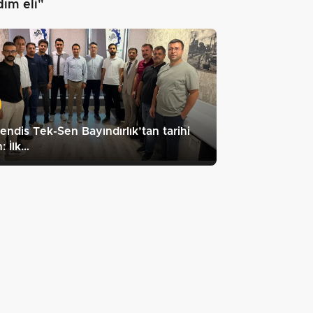
dım eli"
ndis Tek-Sen Bayındırlık’tan tarihi
: İlk…