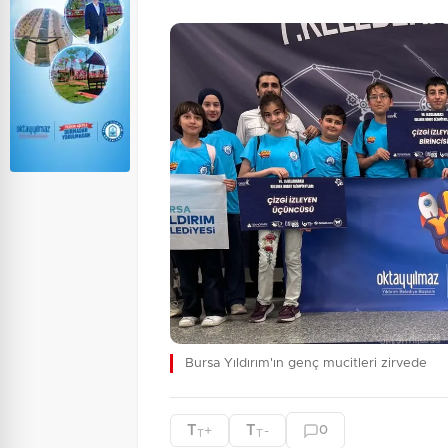
Bursa Yıldırım'ın genç mucitleri zirvede
T
T
+
-
0
T
T