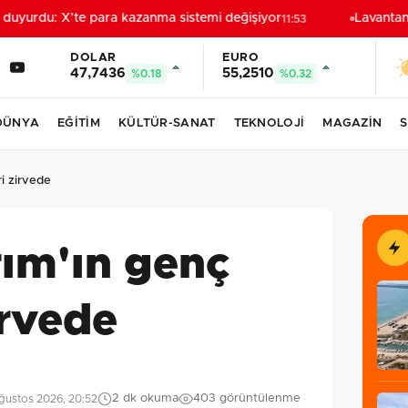
uyurdu: X’te para kazanma sistemi değişiyor
Lavantanın
11:53
DOLAR
EURO
47,7436
55,2510
%0.18
%0.32
DÜNYA
EĞİTİM
KÜLTÜR-SANAT
TEKNOLOJİ
MAGAZİN
S
ri zirvede
rım'ın genç
irvede
2 dk okuma
403 görüntülenme
ğustos 2026, 20:52