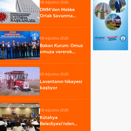
08 Ağustos 2026
DMM'den Mekke
Ortak Savunma
Anlaşması
iddialarına…
08 Ağustos 2026
Bakan Kurum: Omuz
omuza vererek
zorlukları aştık
08 Ağustos 2026
Lavantanın hikayesi
başlıyor
08 Ağustos 2026
Kütahya
Belediyesi'nden
amatör spor