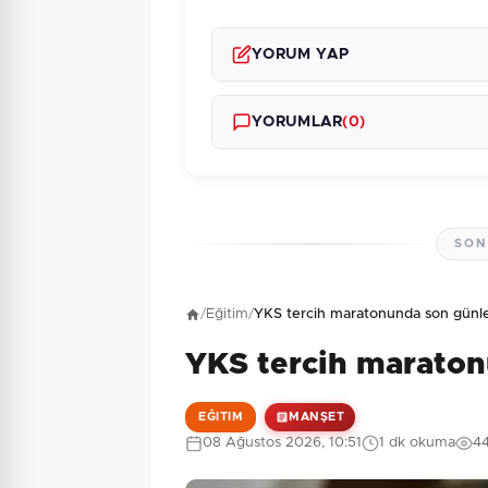
YORUM YAP
YORUMLAR
(0)
SON
Henüz yorum yapı
/
Eğitim
/
YKS tercih maratonunda son günl
YKS tercih maraton
5 + 3 = ?
Güvenlik Sorusu:
EĞITIM
MANŞET
08 Ağustos 2026, 10:51
1 dk okuma
4