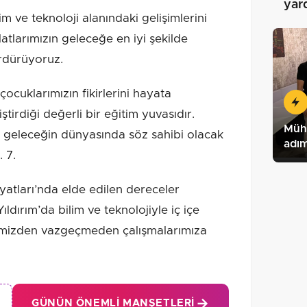
yar
m ve teknoloji alanındaki gelişimlerini
tlarımızın geleceğe en iyi şekilde
ürdürüyoruz.
ocuklarımızın fikirlerini hayata
iştirdiği değerli bir eğitim yuvasıdır.
Mühe
, geleceğin dünyasında söz sahibi olacak
adım
 7.
yatları’nda elde edilen dereceler
ldırım’da bilim ve teknolojiyle iç içe
fimizden vazgeçmeden çalışmalarımıza
GÜNÜN ÖNEMLI MANŞETLERI