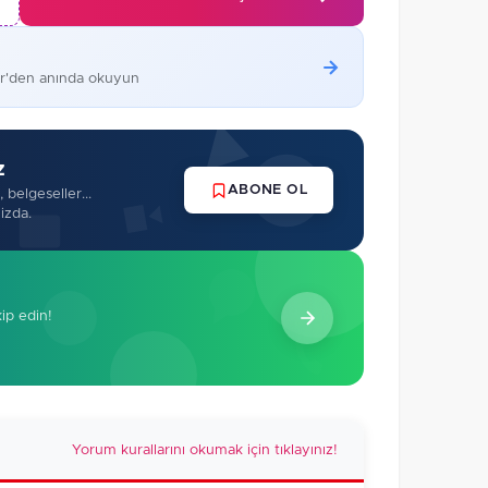
er'den anında okuyun
z
ABONE OL
 belgeseller...
izda.
kip edin!
Yorum kurallarını okumak için tıklayınız!