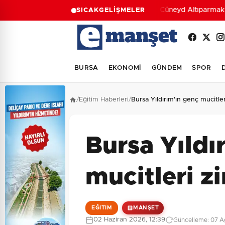
Av. Cüneyd Altıparmak d
SICAK
GELİŞMELER
BURSA
EKONOMİ
GÜNDEM
SPOR
/
Eğitim Haberleri
/
Bursa Yıldırım'ın genç mucitle
Bursa Yıldı
mucitleri z
EĞITIM
MANŞET
02 Haziran 2026, 12:39
Güncelleme: 07 A