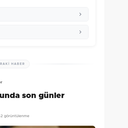
RAKI HABER
lmamış. İlk yorumu siz yapın!
er
0
/2000
unda son günler
Gönder
42 görüntülenme