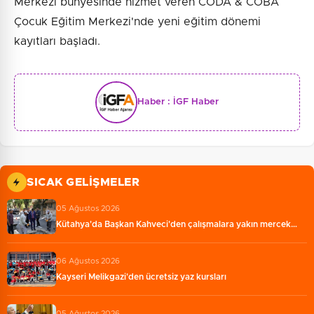
Merkezi bünyesinde hizmet veren CODA & COBA
Çocuk Eğitim Merkezi'nde yeni eğitim dönemi
kayıtları başladı.
Haber :
İGF Haber
SICAK GELIŞMELER
05 Ağustos 2026
Kütahya'da Başkan Kahveci'den çalışmalara yakın mercek…
06 Ağustos 2026
Kayseri Melikgazi'den ücretsiz yaz kursları
05 Ağustos 2026