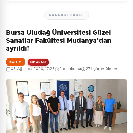
SONRAKI HABER
Bursa Uludağ Üniversitesi Güzel
Henüz yorum yapılmamış. İlk yorumu siz yapın!
Sanatlar Fakültesi Mudanya'dan
ayrıldı!
EĞITIM
MANŞET
0
/2000
05 Ağustos 2026, 17:25
2 dk okuma
271 görüntülenme
Güvenlik Sorusu:
6 + 1 = ?
Gönder