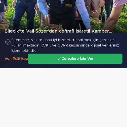
Bilecik'te Vali Sözer'den coğrafi işaretli Kamber…
132
Sitemizde, sizlere daha iyi hizmet sunabilmek için çerezler
🍪
kullanılmaktadır. KVKK ve GDPR kapsamında kişisel verileriniz
işlenmektedir.
"TOFAŞ potada yeni sezonu hazır"
Veri Politikası
Çerezlere İzin Ver
Ana Sayfa
Gündem
Ara
Menü
Osman Gazi platformu Eylül'de göreve başlayacak...…