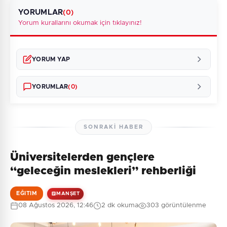
YORUMLAR
(0)
Yorum kurallarını okumak için tıklayınız!
YORUM YAP
YORUMLAR
(0)
SONRAKI HABER
Üniversitelerden gençlere
Henüz yorum yapılmamış. İlk yorumu siz yapın!
“geleceğin meslekleri” rehberliği
EĞITIM
MANŞET
08 Ağustos 2026, 12:46
2 dk okuma
303 görüntülenme
0
/2000
Güvenlik Sorusu: