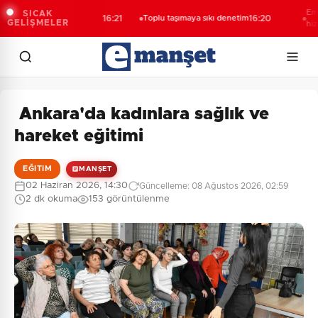
ndan ortak
Emekli Kafe
SICAK
16:21
Toplu taşımaya sıkı denetim
16:20
GELİŞMELER
hizmeti baş
Ankara'da kadınlara sağlık ve
hareket eğitimi
EĞITIM
MANŞET
02 Haziran 2026, 14:30
Güncelleme: 08 Ağustos 2026, 02:59
2 dk okuma
153 görüntülenme