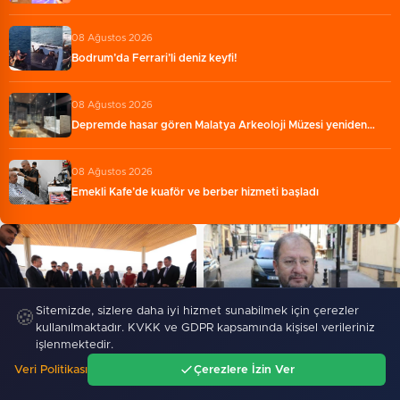
08 Ağustos 2026
Bodrum’da Ferrari’li deniz keyfi!
08 Ağustos 2026
Depremde hasar gören Malatya Arkeoloji Müzesi yeniden…
08 Ağustos 2026
Emekli Kafe’de kuaför ve berber hizmeti başladı
Sitemizde, sizlere daha iyi hizmet sunabilmek için çerezler
🍪
kullanılmaktadır. KVKK ve GDPR kapsamında kişisel verileriniz
işlenmektedir.
Arslantepe’de 5 bin 400 yıllık
Veri Politikası
Çerezlere İzin Ver
Eski Cidde Basın Ataşesi
Ana Sayfa
Gündem
sarayın taht odası…
Ara
Menü
Akyön’den analiz: “Mekke…