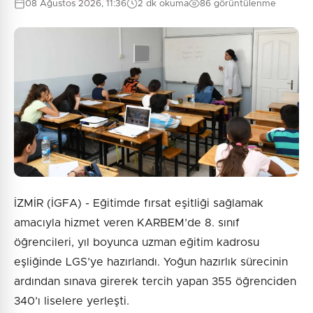
08 Ağustos 2026, 11:36
2 dk okuma
86 görüntülenme
İZMİR (İGFA) - Eğitimde fırsat eşitliği sağlamak
amacıyla hizmet veren KARBEM’de 8. sınıf
öğrencileri, yıl boyunca uzman eğitim kadrosu
eşliğinde LGS’ye hazırlandı. Yoğun hazırlık sürecinin
ardından sınava girerek tercih yapan 355 öğrenciden
340’ı liselere yerleşti.