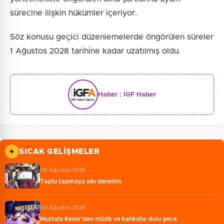
sürecine ilişkin hükümler içeriyor.
Söz konusu geçici düzenlemelerde öngörülen süreler
1 Ağustos 2028 tarihine kadar uzatılmış oldu.
Haber :
İGF Haber
SICAK GELIŞMELER
08 Ağustos 2026
Toplu taşımaya sıkı denetim
08 Ağustos 2026
Mustafa Keser’den müzik ve kahkaha dolu gece