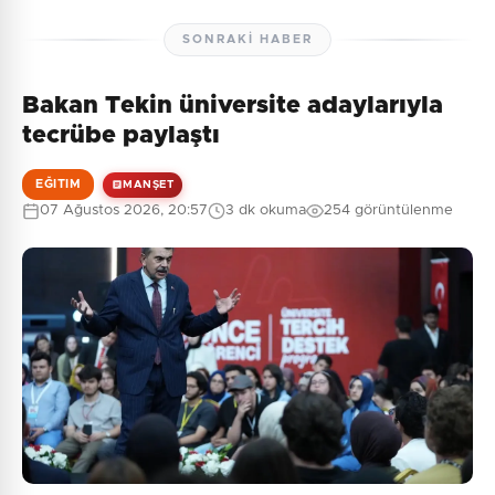
SONRAKI HABER
Bakan Tekin üniversite adaylarıyla
tecrübe paylaştı
EĞITIM
MANŞET
07 Ağustos 2026, 20:57
3 dk okuma
254 görüntülenme