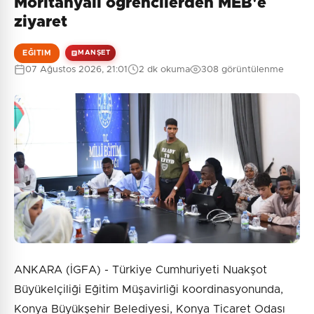
Moritanyalı öğrencilerden MEB'e
ziyaret
EĞITIM
MANŞET
07 Ağustos 2026, 21:01
2 dk okuma
308 görüntülenme
ANKARA (İGFA) - Türkiye Cumhuriyeti Nuakşot
Büyükelçiliği Eğitim Müşavirliği koordinasyonunda,
Konya Büyükşehir Belediyesi, Konya Ticaret Odası