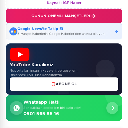
Kaynak:
İGF Haber
GÜNÜN ÖNEMLI MANŞETLERI
Google News'te Takip Et
E-Manşet haberlerini Google Haberler'den anında okuyun
YouTube Kanalimiz
Roportajlar, insan hikayeleri, belgeseller...
Binlercesi YouTube kanalimizda.
ABONE OL
Whatsapp Hattı
Son dakika haberler için bizi takip edin!
0501 565 85 16