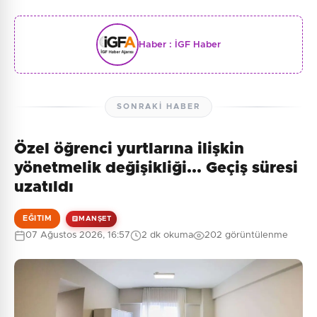
Haber :
İGF Haber
SONRAKI HABER
Özel öğrenci yurtlarına ilişkin
yönetmelik değişikliği... Geçiş süresi
uzatıldı
EĞITIM
MANŞET
07 Ağustos 2026, 16:57
2 dk okuma
202 görüntülenme