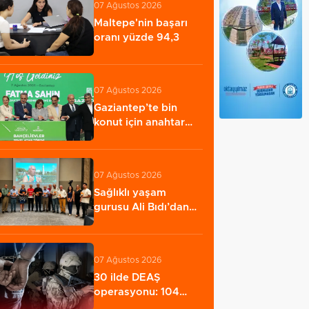
07 Ağustos 2026
Maltepe'nin başarı
oranı yüzde 94,3
07 Ağustos 2026
Gaziantep’te bin
konut için anahtar
teslimi yapıldı...…
07 Ağustos 2026
Sağlıklı yaşam
gurusu Ali Bıdı’dan
ezber bozan sağlıklı…
07 Ağustos 2026
30 ilde DEAŞ
operasyonu: 104
şüpheli gözaltına