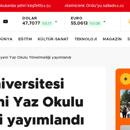
lunda şehri keşfetti
Semicenk Ordu’yu salladı
14:50
14:45
DOLAR
EURO
47,7077
55,0613
%0.17
%0.08
DÜNYA
EĞİTİM
KÜLTÜR-SANAT
TEKNOLOJİ
MAGAZİN
S
 yeni Yaz Okulu Yönetmeliği yayımlandı
versitesi
ni Yaz Okulu
i yayımlandı