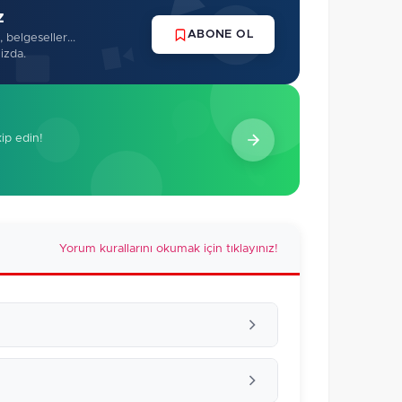
z
ABONE OL
 belgeseller...
izda.
kip edin!
Yorum kurallarını okumak için tıklayınız!