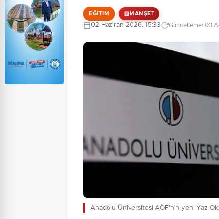
EĞITIM
MANŞET
02 Haziran 2026, 15:33
Güncelleme: 03 A
Anadolu Üniversitesi AÖF'nin yeni Yaz Ok