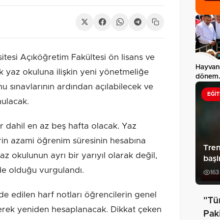
esi Açıköğretim Fakültesi ön lisans ve
Hayvanc
 yaz okuluna ilişkin yeni yönetmeliğe
dönem..
u sınavlarının ardından açılabilecek ve
uygul
EĞIT
nulacak.
r dahil en az beş hafta olacak. Yaz
erin azami öğrenim süresinin hesabına
Tren
z okulunun ayrı bir yarıyıl olarak değil,
başl
de olduğu vurgulandı.
163
e edilen harf notları öğrencilerin genel
"Tü
lerek yeniden hesaplanacak. Dikkat çeken
Pak