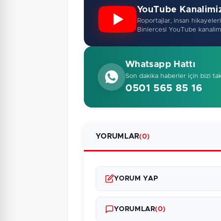
YouTube Kanalimi
Roportajlar, insan hikayeleri,
Binlercesi YouTube kanalim
Whatsapp Hattı
Son dakika haberler için bizi ta
0501 565 85 16
YORUMLAR
(0)
YORUM YAP
YORUMLAR
(0)