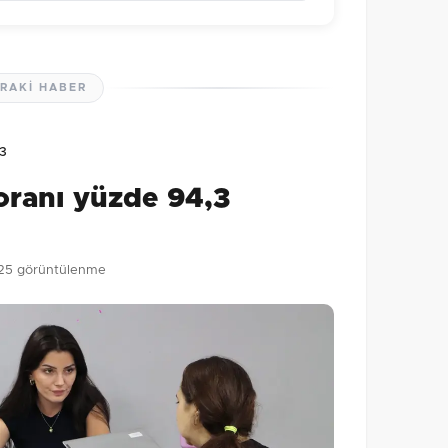
RAKI HABER
lmamış. İlk yorumu siz yapın!
,3
0
/2000
oranı yüzde 94,3
Gönder
25 görüntülenme