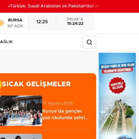
Türkiye, Suudi Arabistan ve Pakistan'dan ortak savunma anlaşm
İMSAK'A
BURSA
12:25
15:24:20
30° AÇIK
AĞLIK
SICAK GELIŞMELER
07 Ağustos 2026
Konya’da gençler
yaz okulunda şehri
keşfetti