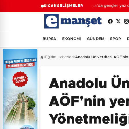
Konya’da gençler yaz oku
SICAK
GELİŞMELER
BURSA
EKONOMİ
GÜNDEM
SPOR
/
Eğitim Haberleri
/
Anadolu Üniversitesi AÖF'nin
Anadolu Üni
AÖF'nin ye
Yönetmeliğ