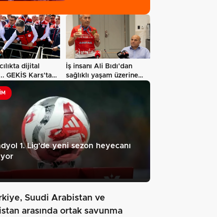
alındı…
ılıkta dijital
İş insanı Ali Bıdı'dan
. GEKİS Kars'ta
sağlıklı yaşam üzerine
amaya…
dikkat…
IM
dyol 1. Lig'de yeni sezon heyecanı
ıyor
rkiye, Suudi Arabistan ve
istan arasında ortak savunma