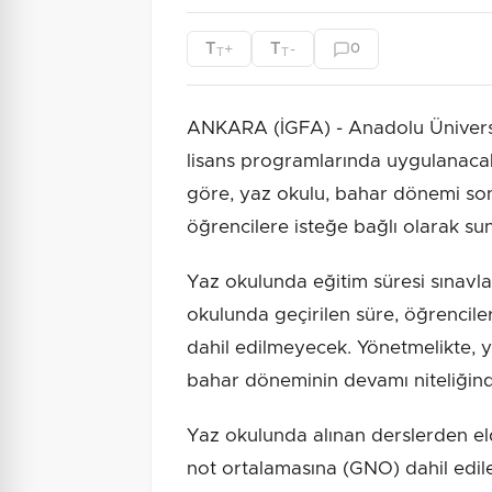
T
T
+
-
0
T
T
ANKARA (İGFA) - Anadolu Üniversit
lisans programlarında uygulanacak
göre, yaz okulu, bahar dönemi son
öğrencilere isteğe bağlı olarak su
Yaz okulunda eğitim süresi sınavla
okulunda geçirilen süre, öğrencil
dahil edilmeyecek. Yönetmelikte, ya
bahar döneminin devamı niteliğin
Yaz okulunda alınan derslerden eld
not ortalamasına (GNO) dahil edi