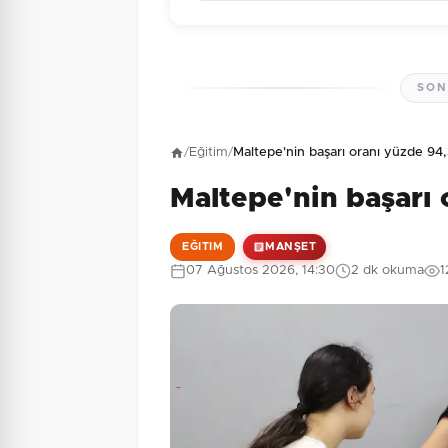
SON
Henüz yorum yapı
/
Eğitim
/
Maltepe'nin başarı oranı yüzde 94
Maltepe'nin başarı 
1 + 1 = ?
Güvenlik Sorusu:
EĞITIM
MANŞET
07 Ağustos 2026, 14:30
2 dk okuma
1