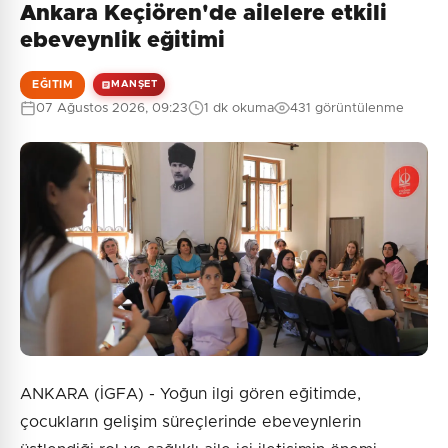
Ankara Keçiören'de ailelere etkili
ebeveynlik eğitimi
EĞITIM
MANŞET
07 Ağustos 2026, 09:23
1 dk okuma
431 görüntülenme
ANKARA (İGFA) - Yoğun ilgi gören eğitimde,
çocukların gelişim süreçlerinde ebeveynlerin