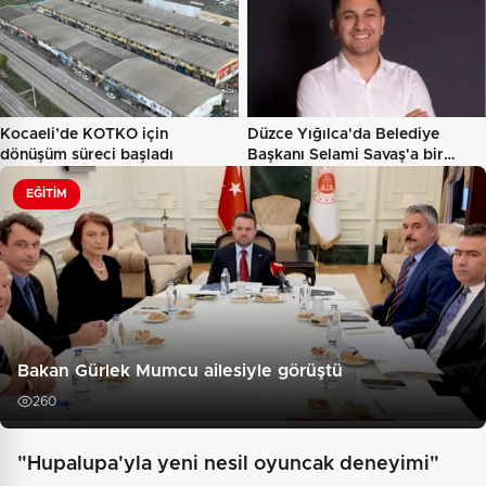
Kocaeli’de KOTKO için
Düzce Yığılca'da Belediye
dönüşüm süreci başladı
Başkanı Selami Savaş'a bir…
EĞITIM
Bakan Gürlek Mumcu ailesiyle görüştü
260
"Hupalupa'yla yeni nesil oyuncak deneyimi"