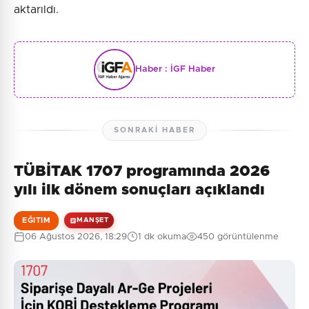
aktarıldı.
Haber :
İGF Haber
SONRAKI HABER
TÜBİTAK 1707 programında 2026
yılı ilk dönem sonuçları açıklandı
EĞITIM
MANŞET
06 Ağustos 2026, 18:29
1 dk okuma
450 görüntülenme