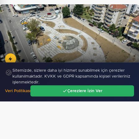
Sitemizde, sizlere daha iyi hizmet sunabilmek için çerezler
Bursa Nilüfer’e 7 yeni park kazandırılıyor
🍪
kullanılmaktadır. KVKK ve GDPR kapsamında kişisel verileriniz
işlenmektedir.
Veri Politikası
Çerezlere İzin Ver
Ana Sayfa
Gündem
Ara
Menü