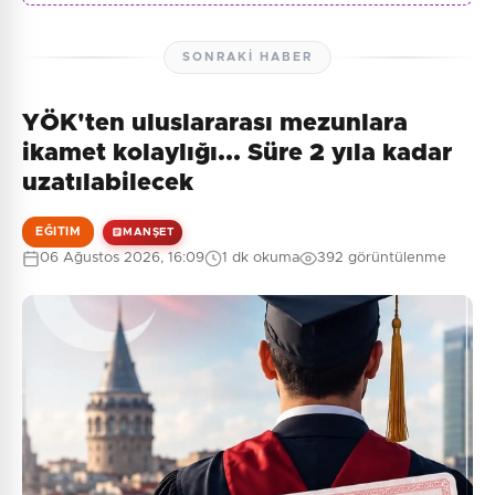
SONRAKI HABER
YÖK'ten uluslararası mezunlara
ikamet kolaylığı... Süre 2 yıla kadar
uzatılabilecek
EĞITIM
MANŞET
06 Ağustos 2026, 16:09
1 dk okuma
392 görüntülenme