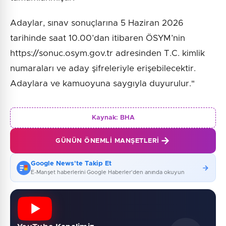
Adaylar, sınav sonuçlarına 5 Haziran 2026
tarihinde saat 10.00’dan itibaren ÖSYM’nin
https://sonuc.osym.gov.tr adresinden T.C. kimlik
numaraları ve aday şifreleriyle erişebilecektir.
Adaylara ve kamuoyuna saygıyla duyurulur."
Kaynak:
BHA
GÜNÜN ÖNEMLI MANŞETLERI
Google News'te Takip Et
E-Manşet haberlerini Google Haberler'den anında okuyun