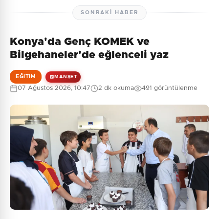
SONRAKI HABER
Konya'da Genç KOMEK ve
Henüz yorum yapılmamış. İlk yorumu siz yapın!
Bilgehaneler'de eğlenceli yaz
EĞITIM
MANŞET
07 Ağustos 2026, 10:47
2 dk okuma
491 görüntülenme
0
/2000
Güvenlik Sorusu:
5 + 5 = ?
Gönder