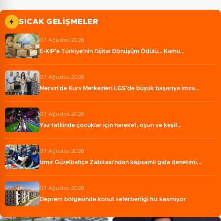
SICAK GELIŞMELER
07 Ağustos 2026
E-KİP’e Türkiye’nin Dijital Dönüşüm Ödülü... Kamu…
07 Ağustos 2026
Mersin'de Kurs Merkezleri LGS’de büyük başarıya imza…
07 Ağustos 2026
Yaz tatilinde çocuklar için hareket, oyun ve keşif…
07 Ağustos 2026
İzmir Güzelbahçe Zabıtası'ndan kapsamlı gıda denetimi…
07 Ağustos 2026
Deprem bölgesinde konut seferberliği hız kesmiyor