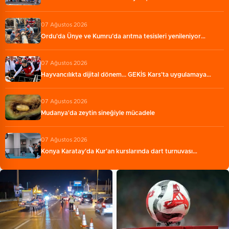
07 Ağustos 2026
Ordu'da Ünye ve Kumru’da arıtma tesisleri yenileniyor…
07 Ağustos 2026
Hayvancılıkta dijital dönem... GEKİS Kars'ta uygulamaya…
07 Ağustos 2026
Mudanya'da zeytin sineğiyle mücadele
07 Ağustos 2026
Konya Karatay'da Kur'an kurslarında dart turnuvası…