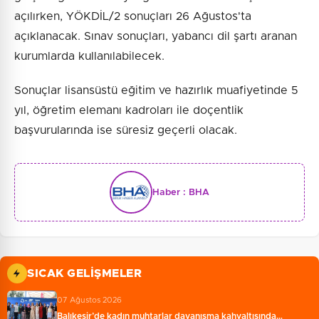
açılırken, YÖKDİL/2 sonuçları 26 Ağustos'ta
açıklanacak. Sınav sonuçları, yabancı dil şartı aranan
kurumlarda kullanılabilecek.
Sonuçlar lisansüstü eğitim ve hazırlık muafiyetinde 5
yıl, öğretim elemanı kadroları ile doçentlik
başvurularında ise süresiz geçerli olacak.
Haber :
BHA
SICAK GELIŞMELER
07 Ağustos 2026
Balıkesir’de kadın muhtarlar dayanışma kahvaltısında…