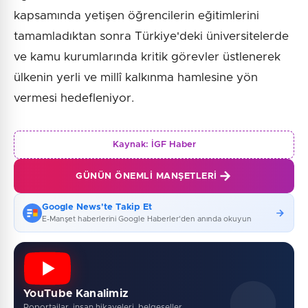
kapsamında yetişen öğrencilerin eğitimlerini
tamamladıktan sonra Türkiye'deki üniversitelerde
ve kamu kurumlarında kritik görevler üstlenerek
ülkenin yerli ve millî kalkınma hamlesine yön
vermesi hedefleniyor.
Kaynak:
İGF Haber
GÜNÜN ÖNEMLI MANŞETLERI
Google News'te Takip Et
E-Manşet haberlerini Google Haberler'den anında okuyun
YouTube Kanalimiz
Roportajlar, insan hikayeleri, belgeseller...