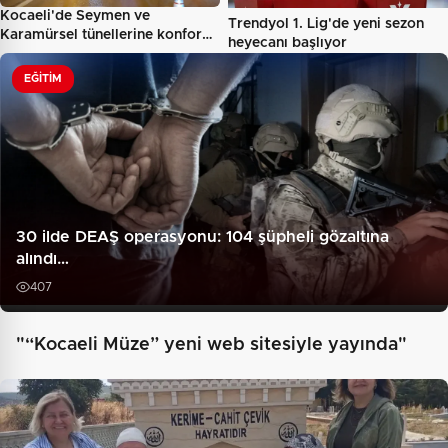
Kocaeli'de Seymen ve
Trendyol 1. Lig'de yeni sezon
Karamürsel tünellerine konfor…
heyecanı başlıyor
EĞITIM
30 ilde DEAŞ operasyonu: 104 şüpheli gözaltına
alındı…
407
"“Kocaeli Müze” yeni web sitesiyle yayında"