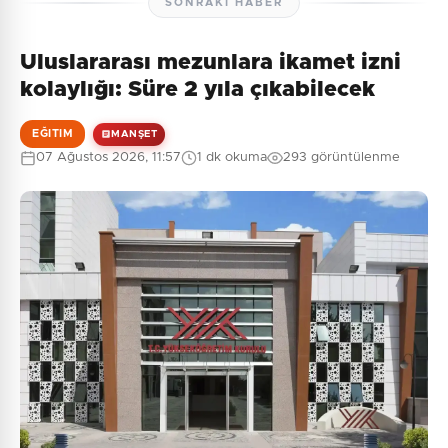
SONRAKI HABER
Uluslararası mezunlara ikamet izni
Henüz yorum yapılmamış. İlk yorumu siz yapın!
kolaylığı: Süre 2 yıla çıkabilecek
EĞITIM
MANŞET
07 Ağustos 2026, 11:57
1 dk okuma
293 görüntülenme
0
/2000
Güvenlik Sorusu:
6 + 4 = ?
Gönder