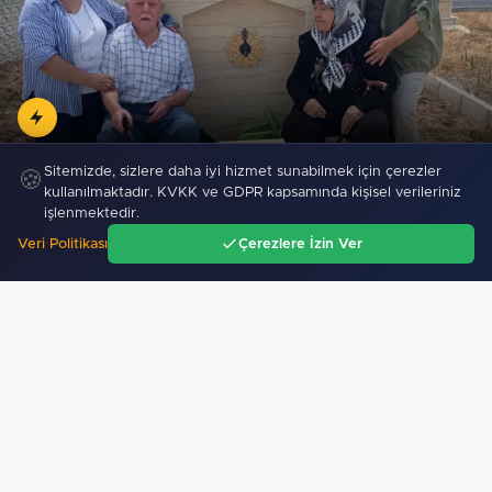
Yenimuhacir Mezarlığı'na anlamlı hayrat çeşmesi
Sitemizde, sizlere daha iyi hizmet sunabilmek için çerezler
🍪
kullanılmaktadır. KVKK ve GDPR kapsamında kişisel verileriniz
işlenmektedir.
Veri Politikası
Çerezlere İzin Ver
Ana Sayfa
Gündem
Ara
Menü