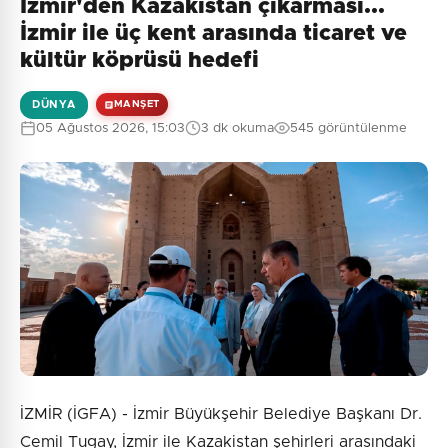
İzmir'den Kazakistan çıkarması...
İzmir ile üç kent arasında ticaret ve
kültür köprüsü hedefi
DÜNYA
MANŞET
05 Ağustos 2026, 15:03
3 dk okuma
545 görüntülenme
İZMİR (İGFA) - İzmir Büyükşehir Belediye Başkanı Dr.
Cemil Tugay, İzmir ile Kazakistan şehirleri arasındaki