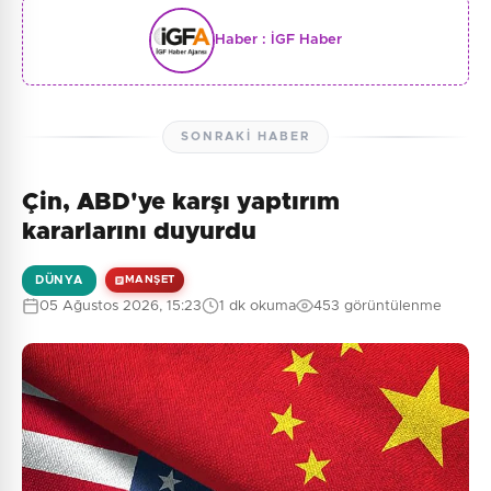
Haber :
İGF Haber
SONRAKI HABER
Çin, ABD'ye karşı yaptırım
kararlarını duyurdu
DÜNYA
MANŞET
05 Ağustos 2026, 15:23
1 dk okuma
453 görüntülenme