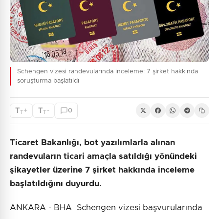
Schengen vizesi randevularında inceleme: 7 şirket hakkında
soruşturma başlatıldı
T
T
+
-
0
T
T
Ticaret Bakanlığı, bot yazılımlarla alınan
randevuların ticari amaçla satıldığı yönündeki
şikayetler üzerine 7 şirket hakkında inceleme
başlatıldığını duyurdu.
ANKARA - BHA Schengen vizesi başvurularında