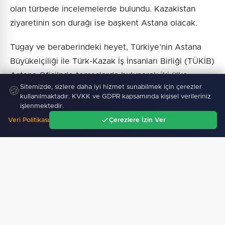
olan türbede incelemelerde bulundu. Kazakistan
ziyaretinin son durağı ise başkent Astana olacak.
Tugay ve beraberindeki heyet, Türkiye’nin Astana
Büyükelçiliği ile Türk-Kazak İş İnsanları Birliği (TÜKİB)
Astana Ofisi’nde temaslarda bulunarak iki ülke
Sitemizde, sizlere daha iyi hizmet sunabilmek için çerezler
arasındaki yatırım ve ticaret olanaklarını
🍪
kullanılmaktadır. KVKK ve GDPR kapsamında kişisel verileriniz
değerlendirecek.
işlenmektedir.
Veri Politikası
Çerezlere İzin Ver
Ana Sayfa
Gündem
Ara
Menü
Haber :
İGF Haber
SICAK GELIŞMELER
06 Ağustos 2026