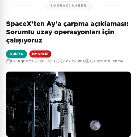
SONRAKI HABER
SpaceX'ten Ay'a çarpma açıklaması:
Henüz yorum yapılmamış. İlk yorumu siz yapın!
Sorumlu uzay operasyonları için
çalışıyoruz
DÜNYA
MANŞET
0
/2000
06 Ağustos 2026, 09:32
2 dk okuma
121 görüntülenme
Güvenlik Sorusu:
5 + 2 = ?
Gönder