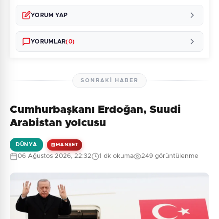
YORUM YAP
YORUMLAR
(0)
SONRAKI HABER
Cumhurbaşkanı Erdoğan, Suudi
Henüz yorum yapılmamış. İlk yorumu siz yapın!
Arabistan yolcusu
DÜNYA
MANŞET
06 Ağustos 2026, 22:32
1 dk okuma
249 görüntülenme
0
/2000
Güvenlik Sorusu:
2 + 1 = ?