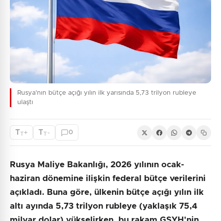
Rusya'nın bütçe açığı yılın ilk yarısında 5,73 trilyon rubleye
ulaştı
T
T
+
-
0
T
T
Rusya Maliye Bakanlığı, 2026 yılının ocak-
haziran dönemine ilişkin federal bütçe verilerini
açıkladı. Buna göre, ülkenin bütçe açığı yılın ilk
altı ayında 5,73 trilyon rubleye (yaklaşık 75,4
milyar dolar) yükselirken, bu rakam GSYH'nin