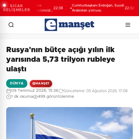
şkan Vekili Şahin Biba:
Cumhurbaşkanı Erdoğan, Suudi
SICAK
22:38
22:32
GELİŞMELER
rsa'nın geleceğini bütüncül
Arabistan yolcusu
layışla planlıyoruz
Rusya'nın bütçe açığı yılın ilk
yarısında 5,73 trilyon rubleye
ulaştı
DÜNYA
MANŞET
09 Temmuz 2026, 15:36
Güncelleme: 05 Ağustos 2026, 17:08
1 dk okuma
499 görüntülenme