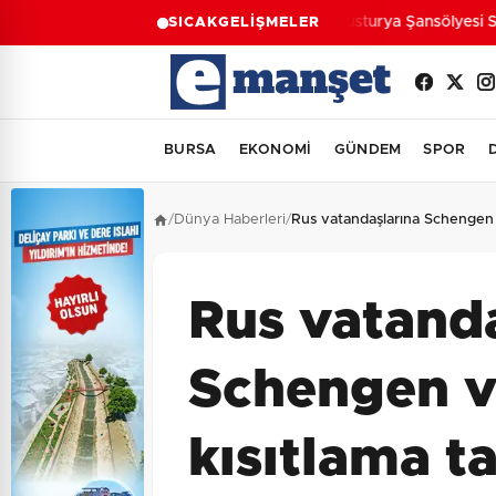
Avusturya Şansölyesi Sto
SICAK
GELİŞMELER
BURSA
EKONOMİ
GÜNDEM
SPOR
/
Dünya Haberleri
/
Rus vatandaşlarına Schengen v
Rus vatand
Schengen v
kısıtlama ta