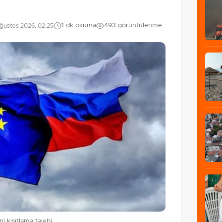
1 dk okuma
493 görüntülenme
ğustos 2026, 02:25
 kısıtlama talebi