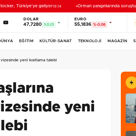
cker, Türkiye’ye geliyor
Orman yangınlarında soruşturma
19:14
DOLAR
EURO
47,7280
55,1836
%0.01
%-0.06
DÜNYA
EĞİTİM
KÜLTÜR-SANAT
TEKNOLOJİ
MAGAZİN
S
izesinde yeni kısıtlama talebi
aşlarına
izesinde yeni
lebi