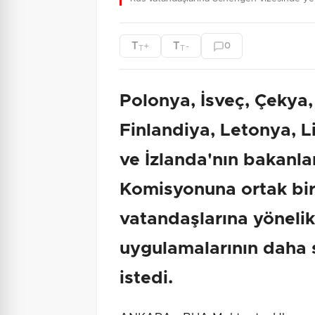
T
T
+
-
0
T
T
Polonya, İsveç, Çekya
Finlandiya, Letonya, L
ve İzlanda'nın bakanlar
Komisyonuna ortak bi
vatandaşlarına yöneli
uygulamalarının daha s
istedi.