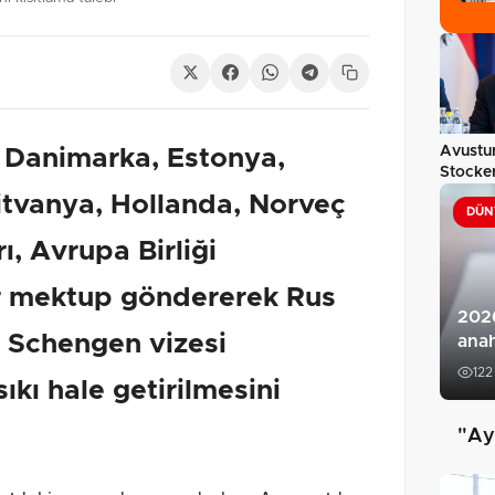
Avustu
, Danimarka, Estonya,
Stocker
geliyor
itvanya, Hollanda, Norveç
DÜN
ı, Avrupa Birliği
r mektup göndererek Rus
2026
k Schengen vizesi
anah
122
ıkı hale getirilmesini
"Ay