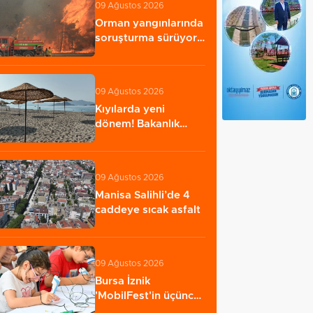
09 Ağustos 2026
Orman yangınlarında
soruşturma sürüyor..
34 şüpheliden…
09 Ağustos 2026
Kıyılarda yeni
dönem! Bakanlık
işgallere karşı
devrede…
09 Ağustos 2026
Manisa Salihli’de 4
caddeye sıcak asfalt
09 Ağustos 2026
Bursa İznik
'MobilFest'in üçüncü
durağı oldu