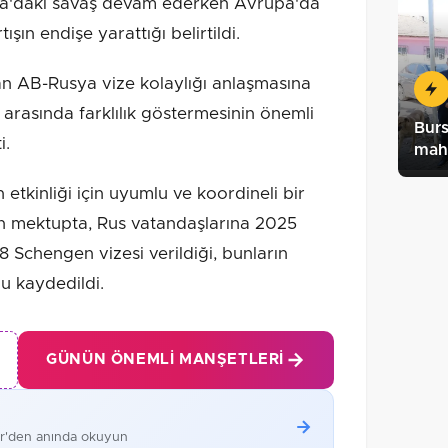
'daki savaş devam ederken Avrupa'da
ışın endişe yarattığı belirtildi.
nan AB-Rusya vize kolaylığı anlaşmasına
arasında farklılık göstermesinin önemli
Burs
i.
maha
n etkinliği için uyumlu ve koordineli bir
an mektupta, Rus vatandaşlarına 2025
8 Schengen vizesi verildiği, bunların
u kaydedildi.
GÜNÜN ÖNEMLI MANŞETLERI
er'den anında okuyun