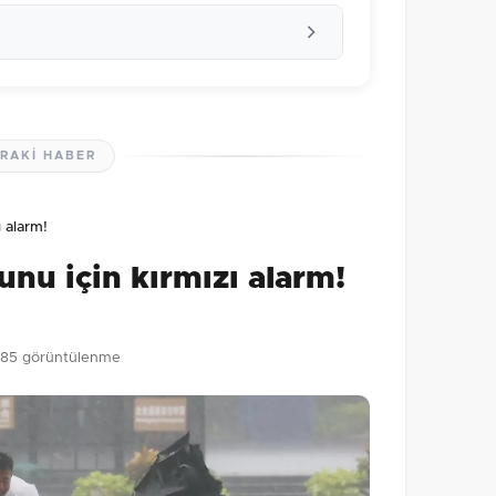
RAKI HABER
lmamış. İlk yorumu siz yapın!
ı alarm!
0
/2000
unu için kırmızı alarm!
Gönder
85 görüntülenme