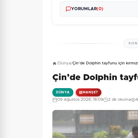
YORUMLAR
(0)
SON
Henüz yorum yapı
/
Dünya
/
Çin’de Dolphin tayfunu için kırmız
Çin’de Dolphin tayf
10 + 7 = ?
Güvenlik Sorusu:
DÜNYA
MANŞET
09 Ağustos 2026, 16:09
2 dk okuma
4