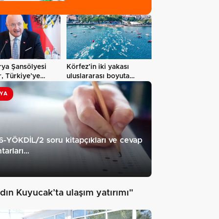
rya Şansölyesi
Körfez’in iki yakası
, Türkiye’ye
uluslararası boyuta
taşınıyor
YA
-YÖKDİL/2 soru kitapçıkları ve cevap
tarları…
dın Kuyucak’ta ulaşım yatırımı"