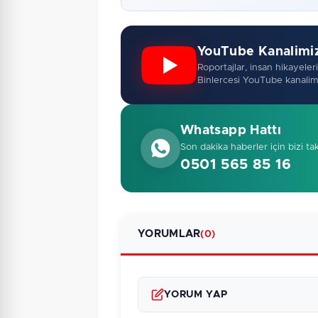
YouTube Kanalimi
Roportajlar, insan hikayeleri,
Binlercesi YouTube kanalim
Whatsapp Hattı
Son dakika haberler için bizi ta
0501 565 85 16
YORUMLAR
(0)
YORUM YAP