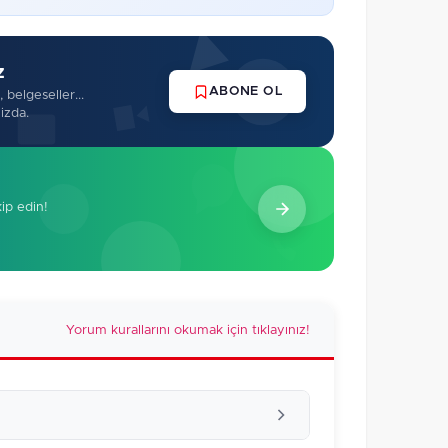
z
ABONE OL
 belgeseller...
izda.
kip edin!
Yorum kurallarını okumak için tıklayınız!