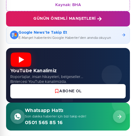
Kaynak:
BHA
GÜNÜN ÖNEMLI MANŞETLERI
Google News'te Takip Et
E-Manşet haberlerini Google Haberler'den anında okuyun
YouTube Kanalimiz
Roportajlar, insan hikayeleri, belgeseller...
Binlercesi YouTube kanalimizda.
ABONE OL
Whatsapp Hattı
Son dakika haberler için bizi takip edin!
0501 565 85 16