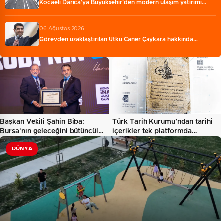
Kocaeli Darıca’ya Büyükşehir'den modern ulaşım yatırımı…
06 Ağustos 2026
Görevden uzaklaştırılan Utku Caner Çaykara hakkında…
Başkan Vekili Şahin Biba:
Türk Tarih Kurumu’ndan tarihi
Bursa'nın geleceğini bütüncül…
içerikler tek platformda…
DÜNYA