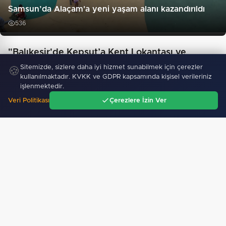
Samsun’da Alaçam'a yeni yaşam alanı kazandırıldı
536
"Balıkesir'de Kepsut’a Kent Lokantası ve
altyapı desteği"
Sitemizde, sizlere daha iyi hizmet sunabilmek için çerezler
🍪
kullanılmaktadır. KVKK ve GDPR kapsamında kişisel verileriniz
işlenmektedir.
Veri Politikası
Çerezlere İzin Ver
Ana Sayfa
Gündem
Ara
Menü
MGK'dan 8 maddelik bildiri... Terörsüz Türkiye,
bölgesel…