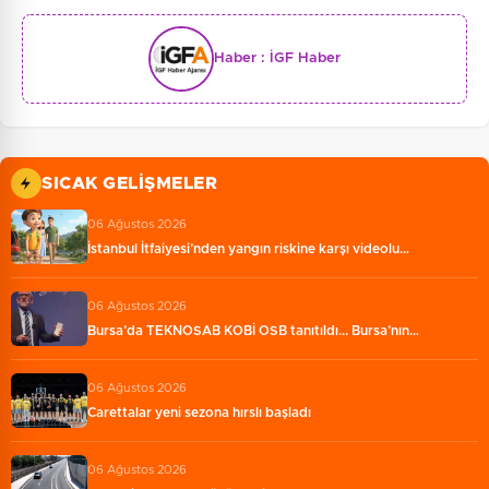
Haber :
İGF Haber
SICAK GELIŞMELER
06 Ağustos 2026
İstanbul İtfaiyesi’nden yangın riskine karşı videolu…
06 Ağustos 2026
Bursa’da TEKNOSAB KOBİ OSB tanıtıldı... Bursa’nın…
06 Ağustos 2026
Carettalar yeni sezona hırslı başladı
06 Ağustos 2026