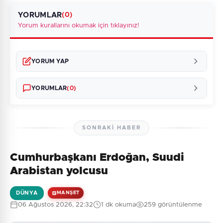
YORUMLAR
(0)
Yorum kurallarını okumak için tıklayınız!
YORUM YAP
YORUMLAR
(0)
SONRAKI HABER
Cumhurbaşkanı Erdoğan, Suudi
Henüz yorum yapılmamış. İlk yorumu siz yapın!
Arabistan yolcusu
DÜNYA
MANŞET
06 Ağustos 2026, 22:32
1 dk okuma
259 görüntülenme
0
/2000