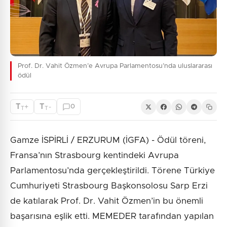
Prof. Dr. Vahit Özmen’e Avrupa Parlamentosu’nda uluslararası
ödül
T
T
+
-
0
T
T
Gamze İSPİRLİ / ERZURUM (İGFA) - Ödül töreni,
Fransa’nın Strasbourg kentindeki Avrupa
Parlamentosu’nda gerçekleştirildi. Törene Türkiye
Cumhuriyeti Strasbourg Başkonsolosu Sarp Erzi
de katılarak Prof. Dr. Vahit Özmen’in bu önemli
başarısına eşlik etti. MEMEDER tarafından yapılan