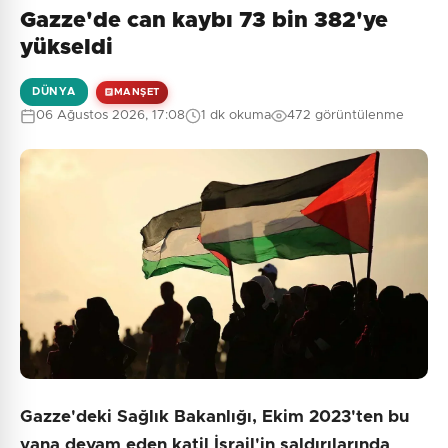
Gazze'de can kaybı 73 bin 382'ye
Henüz yorum yapılmamış. İlk yorumu siz yapın!
yükseldi
DÜNYA
MANŞET
06 Ağustos 2026, 17:08
1 dk okuma
472 görüntülenme
0
/2000
Güvenlik Sorusu:
9 + 1 = ?
Gönder
Gazze'deki Sağlık Bakanlığı, Ekim 2023'ten bu
yana devam eden katil İsrail'in saldırılarında