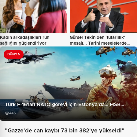
Kadın arkadaşlıkları ruh
Gürsel Tekin’den 'tutarlılık'
sağlığını güçlendiriyor
mesajı... Tarihi meselelerde…
DÜNYA
Türk F-16'ları NATO görevi için Estonya'da... MSB…
446
"Gazze'de can kaybı 73 bin 382'ye yükseldi"