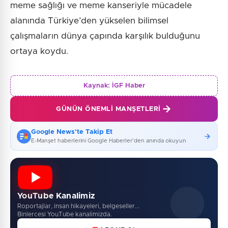
meme sağlığı ve meme kanseriyle mücadele
alanında Türkiye’den yükselen bilimsel
çalışmaların dünya çapında karşılık bulduğunu
ortaya koydu.
Kaynak:
İGF Haber
GÜNÜN ÖNEMLI MANŞETLERI
Google News'te Takip Et
E-Manşet haberlerini Google Haberler'den anında okuyun
YouTube Kanalimiz
Roportajlar, insan hikayeleri, belgeseller...
Binlercesi YouTube kanalimizda.