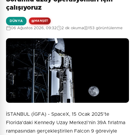
çalışıyoruz
DÜNYA
MANŞET
06 Ağustos 2026, 09:32
2 dk okuma
153 görüntülenme
İSTANBUL (İGFA) - SpaceX, 15 Ocak 2025'te
Florida'daki Kennedy Uzay Merkezi'nin 39A fırlatma
rampasından gerçekleştirilen Falcon 9 göreviyle