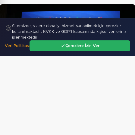
Sitemizde, sizlere daha iyi hizmet sunabilmek için çerezler
🍪
kullanılmaktadır. KVKK ve GDPR kapsamında kişisel verileriniz
işlenmektedir.
Veri Politikası
Çerezlere İzin Ver
Ana Sayfa
Gündem
Ara
Menü
Trabzon'a yapılacak yeni yatırımlar imza altına
alındı…