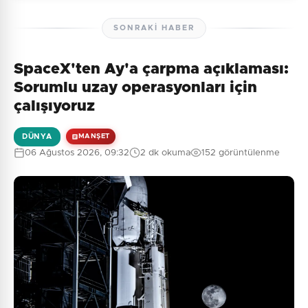
SONRAKI HABER
SpaceX'ten Ay'a çarpma açıklaması:
Henüz yorum yapılmamış. İlk yorumu siz yapın!
Sorumlu uzay operasyonları için
çalışıyoruz
DÜNYA
MANŞET
0
/2000
06 Ağustos 2026, 09:32
2 dk okuma
152 görüntülenme
Güvenlik Sorusu:
1 + 1 = ?
Gönder