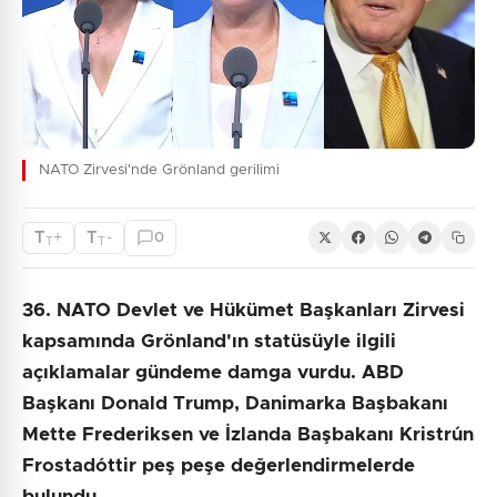
NATO Zirvesi'nde Grönland gerilimi
T
T
+
-
0
T
T
36. NATO Devlet ve Hükümet Başkanları Zirvesi
kapsamında Grönland'ın statüsüyle ilgili
açıklamalar gündeme damga vurdu. ABD
Başkanı Donald Trump, Danimarka Başbakanı
Mette Frederiksen ve İzlanda Başbakanı Kristrún
Frostadóttir peş peşe değerlendirmelerde
bulundu.