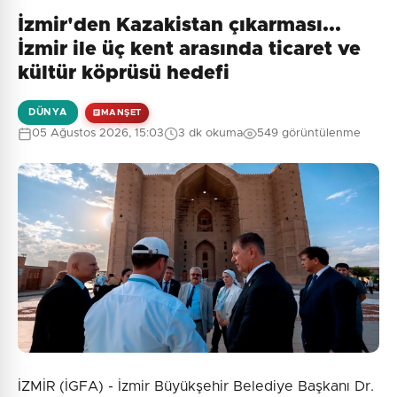
İzmir'den Kazakistan çıkarması...
İzmir ile üç kent arasında ticaret ve
kültür köprüsü hedefi
DÜNYA
MANŞET
05 Ağustos 2026, 15:03
3 dk okuma
549 görüntülenme
İZMİR (İGFA) - İzmir Büyükşehir Belediye Başkanı Dr.