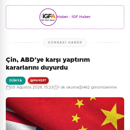
Haber :
İGF Haber
SONRAKI HABER
Çin, ABD'ye karşı yaptırım
kararlarını duyurdu
DÜNYA
MANŞET
05 Ağustos 2026, 15:23
1 dk okuma
462 görüntülenme