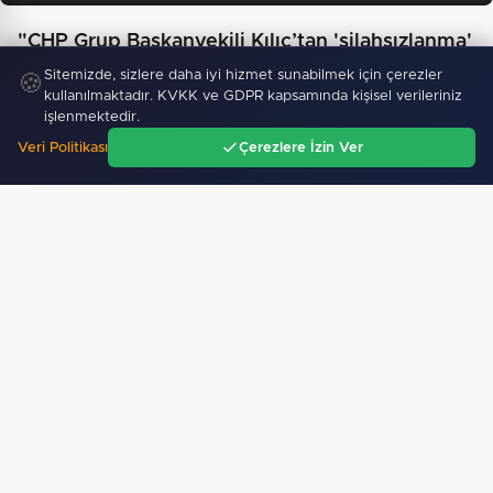
"CHP Grup Başkanvekili Kılıç’tan 'silahsızlanma'
vurgusu"
Sitemizde, sizlere daha iyi hizmet sunabilmek için çerezler
🍪
kullanılmaktadır. KVKK ve GDPR kapsamında kişisel verileriniz
işlenmektedir.
Veri Politikası
Çerezlere İzin Ver
Ana Sayfa
Gündem
Ara
Menü
Türk Tarih Kurumu’ndan tarihi içerikler tek
platformda…