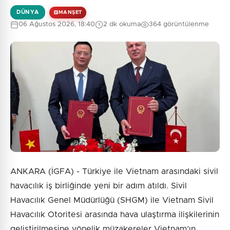
DÜNYA
MANŞET
06 Ağustos 2026, 18:40
2 dk okuma
364 görüntülenme
ANKARA (İGFA) - Türkiye ile Vietnam arasındaki sivil
havacılık iş birliğinde yeni bir adım atıldı. Sivil
Havacılık Genel Müdürlüğü (SHGM) ile Vietnam Sivil
Havacılık Otoritesi arasında hava ulaştırma ilişkilerinin
geliştirilmesine yönelik müzakereler Vietnam’ın