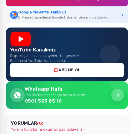
Google News'te Takip Et
E-Manşet haberlerini Google Haberler'den anında okuyun
YouTube Kanalimiz
Roportajlar, insan hikayeleri, belgeseller...
Binlercesi YouTube kanalimizda.
ABONE OL
Whatsapp Hattı
Son dakika haberler için bizi takip edin!
0501 565 85 16
YORUMLAR
(0)
Yorum kurallarını okumak için tıklayınız!