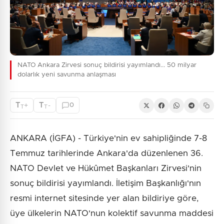
NATO Ankara Zirvesi sonuç bildirisi yayımlandı... 50 milyar
dolarlık yeni savunma anlaşması
T
T
+
-
0
T
T
ANKARA (İGFA) - Türkiye'nin ev sahipliğinde 7-8
Temmuz tarihlerinde Ankara'da düzenlenen 36.⁠
⁠NATO Devlet ve Hükûmet Başkanları Zirvesi'nin
sonuç bildirisi yayımlandı. İletişim Başkanlığı'nın
resmi internet sitesinde yer alan bildiriye göre,
üye ülkelerin NATO'nun kolektif savunma maddesi