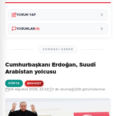
YORUM YAP
YORUMLAR
(0)
SONRAKI HABER
Cumhurbaşkanı Erdoğan, Suudi
Henüz yorum yapılmamış. İlk yorumu siz yapın!
Arabistan yolcusu
DÜNYA
MANŞET
06 Ağustos 2026, 22:32
1 dk okuma
258 görüntülenme
0
/2000
Güvenlik Sorusu:
7 + 3 = ?