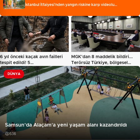
İstanbul İtfaiyesi’nden yangın riskine karşı videolu…
6 yıl önceki kaçak avın failleri
MGK'dan 8 maddelik bildiri...
tespit edildi! 5…
Terörsüz Türkiye, bölgesel…
DÜNYA
Samsun’da Alaçam'a yeni yaşam alanı kazandırıldı
536