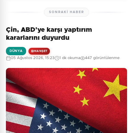
SONRAKI HABER
Çin, ABD'ye karşı yaptırım
Henüz yorum yapılmamış. İlk yorumu siz yapın!
kararlarını duyurdu
DÜNYA
MANŞET
05 Ağustos 2026, 15:23
1 dk okuma
447 görüntülenme
0
/2000
Güvenlik Sorusu:
7 + 8 = ?
Gönder