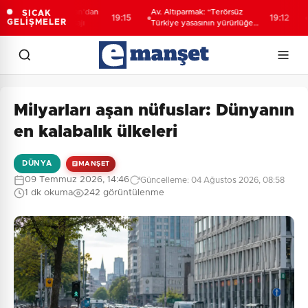
başkanı Erdoğan’dan
Av. Altıparmak: “Terörsüz
Bilec
SICAK
19:15
19:12
GELİŞMELER
üz Türkiye' mesajı
Türkiye yasasının yürürlüğe
işare
girmesi ve ilgililerin başvuru
süreci”
Milyarları aşan nüfuslar: Dünyanın
en kalabalık ülkeleri
DÜNYA
MANŞET
09 Temmuz 2026, 14:46
Güncelleme: 04 Ağustos 2026, 08:58
1 dk okuma
242 görüntülenme