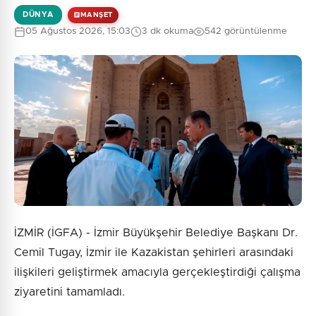
DÜNYA
MANŞET
05 Ağustos 2026, 15:03
3 dk okuma
542 görüntülenme
İZMİR (İGFA) - İzmir Büyükşehir Belediye Başkanı Dr.
Cemil Tugay, İzmir ile Kazakistan şehirleri arasındaki
ilişkileri geliştirmek amacıyla gerçekleştirdiği çalışma
ziyaretini tamamladı.