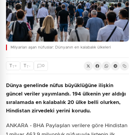
Milyarları aşan nüfuslar: Dünyanın en kalabalık ülkeleri
T
T
+
-
0
T
T
Dünya genelinde nüfus büyüklüğüne ilişkin
güncel veriler yayımlandı. 194 ülkenin yer aldığı
sıralamada en kalabalık 20 ülke belli olurken,
Hindistan zirvedeki yerini korudu.
ANKARA - BHA Paylaşılan verilere göre Hindistan
1 milyar 463,9 milyonluk nüfusuyla listenin ilk