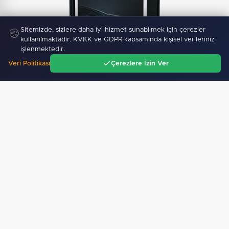
Sitemizde, sizlere daha iyi hizmet sunabilmek için çerezler
🍪
kullanılmaktadır. KVKK ve GDPR kapsamında kişisel verileriniz
işlenmektedir.
Veri Politikası
Çerezlere İzin Ver
Ana Sayfa
Gündem
Ara
Menü
Mobil Uygulamamız Yayında!
Binlerce haberden
anında haberdar ol, ilgi alanına göre haber oku.
Sitemizdeki dış bağlantılar referans amaçlıdır, dış
bağlantıların içeriklerinden kuruluşumuz sorumlu
değildir.