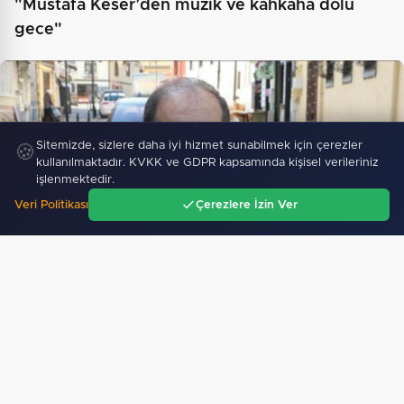
"Mustafa Keser’den müzik ve kahkaha dolu
gece"
Sitemizde, sizlere daha iyi hizmet sunabilmek için çerezler
🍪
kullanılmaktadır. KVKK ve GDPR kapsamında kişisel verileriniz
işlenmektedir.
Veri Politikası
Çerezlere İzin Ver
Ana Sayfa
Gündem
Ara
Menü
Eski Cidde Basın Ataşesi Akyön’den analiz: “Mekke…