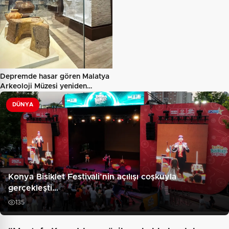
Depremde hasar gören Malatya
Arkeoloji Müzesi yeniden…
DÜNYA
Konya Bisiklet Festivali’nin açılışı coşkuyla
gerçekleşti…
135