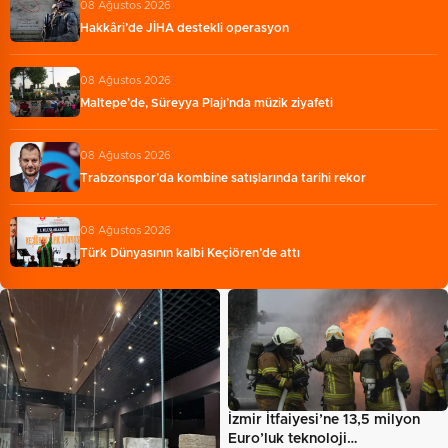
08 Ağustos 2026
Hakkâri’de JİHA destekli operasyon
08 Ağustos 2026
Maltepe’de, Süreyya Plajı’nda müzik ziyafeti
08 Ağustos 2026
Trabzonspor’da kombine satışlarında tarihi rekor
08 Ağustos 2026
Türk Dünyasının kalbi Keçiören’de attı
İzmir İtfaiyesi’ne 13,5 milyon
Euro’luk teknoloji…