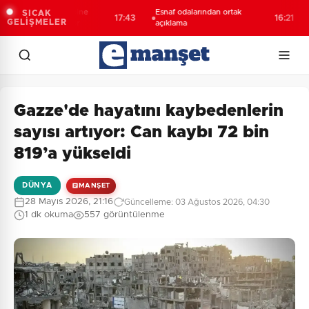
onspor’da kombine
Esnaf odalarından ortak
SICAK
17:43
16:21
Top
GELİŞMELER
arında tarihi rekor
açıklama
Gazze'de hayatını kaybedenlerin
sayısı artıyor: Can kaybı 72 bin
819’a yükseldi
DÜNYA
MANŞET
28 Mayıs 2026, 21:16
Güncelleme: 03 Ağustos 2026, 04:30
1 dk okuma
557 görüntülenme