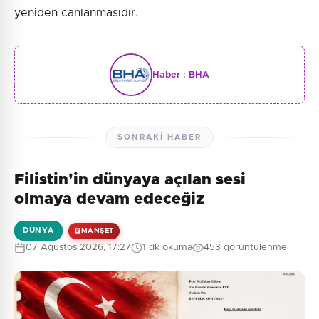
yeniden canlanmasıdır.
Haber :
BHA
SONRAKI HABER
Filistin'in dünyaya açılan sesi
olmaya devam edeceğiz
DÜNYA
MANŞET
07 Ağustos 2026, 17:27
1 dk okuma
453 görüntülenme