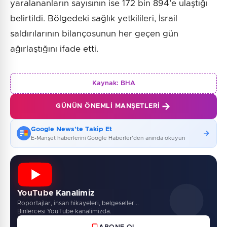
yaralananların sayısının ise 172 bin 894’e ulaştığı
belirtildi. Bölgedeki sağlık yetkilileri, İsrail
saldırılarının bilançosunun her geçen gün
ağırlaştığını ifade etti.
Kaynak:
BHA
GÜNÜN ÖNEMLI MANŞETLERI
Google News'te Takip Et
E-Manşet haberlerini Google Haberler'den anında okuyun
YouTube Kanalimiz
Roportajlar, insan hikayeleri, belgeseller...
Binlercesi YouTube kanalimizda.