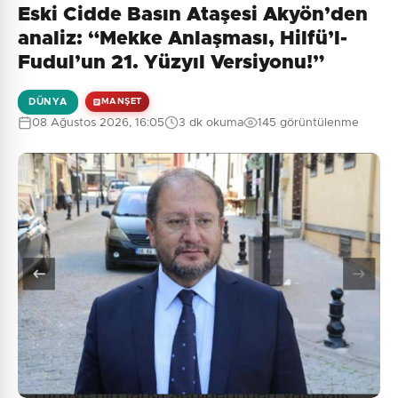
Eski Cidde Basın Ataşesi Akyön’den
Henüz yorum yapılmamış. İlk yorumu siz yapın!
analiz: “Mekke Anlaşması, Hilfü’l-
Fudul’un 21. Yüzyıl Versiyonu!”
DÜNYA
MANŞET
0
/2000
08 Ağustos 2026, 16:05
3 dk okuma
145 görüntülenme
Güvenlik Sorusu:
9 + 10 = ?
Gönder