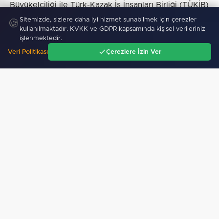
Büyükelçiliği ile Türk-Kazak İş İnsanları Birliği (TÜKİB)
Astana Ofisi’nde temaslarda bulunarak iki ülke
Sitemizde, sizlere daha iyi hizmet sunabilmek için çerezler
🍪
kullanılmaktadır. KVKK ve GDPR kapsamında kişisel verileriniz
arasındaki yatırım ve ticaret olanaklarını
işlenmektedir.
değerlendirecek.
Veri Politikası
Çerezlere İzin Ver
Ana Sayfa
Gündem
Ara
Menü
Haber :
İGF Haber
SICAK GELIŞMELER
06 Ağustos 2026
Av sezonu 18 Ağustos’ta açılacak
06 Ağustos 2026
İzmir Efes Selçuk'ta engelsiz yaşamda üreterek
güçleniyorlar…