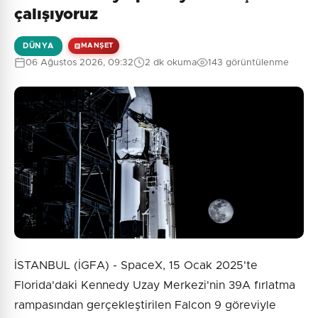
çalışıyoruz
DÜNYA
MANŞET
0
/2000
06 Ağustos 2026, 09:32
2 dk okuma
143 görüntülenme
Güvenlik Sorusu:
9 + 1 = ?
Gönder
İSTANBUL (İGFA) - SpaceX, 15 Ocak 2025'te
Florida'daki Kennedy Uzay Merkezi'nin 39A fırlatma
rampasından gerçekleştirilen Falcon 9 göreviyle