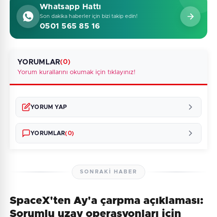
Whatsapp Hattı
Son dakika haberler için bizi takip edin!
0501 565 85 16
YORUMLAR
(0)
Yorum kurallarını okumak için tıklayınız!
YORUM YAP
YORUMLAR
(0)
SONRAKI HABER
SpaceX'ten Ay'a çarpma açıklaması:
Henüz yorum yapılmamış. İlk yorumu siz yapın!
Sorumlu uzay operasyonları için