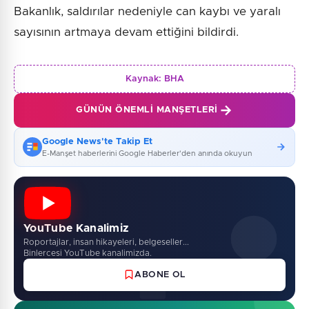
Bakanlık, saldırılar nedeniyle can kaybı ve yaralı
sayısının artmaya devam ettiğini bildirdi.
Kaynak:
BHA
GÜNÜN ÖNEMLI MANŞETLERI
Google News'te Takip Et
E-Manşet haberlerini Google Haberler'den anında okuyun
YouTube Kanalimiz
Roportajlar, insan hikayeleri, belgeseller...
Binlercesi YouTube kanalimizda.
ABONE OL