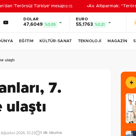
an 'Terörsüz Türkiye' mesajı
Av. Altıparmak: “Terörsüz 
19:15
DOLAR
EURO
47,6049
55,1763
%0.05
%0.21
DÜNYA
EĞİTİM
KÜLTÜR-SANAT
TEKNOLOJİ
MAGAZİN
S
ne ulaştı
anları, 7.
 ulaştı
1 dk okuma
 Ağustos 2026, 10:23