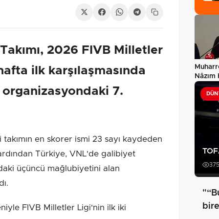
 Takımı, 2026 FIVB Milletler
Muharr
hafta ilk karşılaşmasında
Nâzım 
gönder
 organizasyondaki 7.
DÜN
takımın en skorer ismi 23 sayı kaydeden
TOFA
rdından Türkiye, VNL'de galibiyet
37
adaki üçüncü mağlubiyetini alan
ı.
"“B
bire
le FIVB Milletler Ligi'nin ilk iki