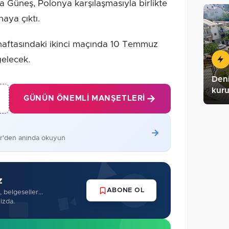
Güneş, Polonya karşılaşmasıyla birlikte
aya çıktı.
 haftasındaki ikinci maçında 10 Temmuz
gelecek.
Deni
kuru
GÜNÜN ÖNEMLI MANŞETLERI
er'den anında okuyun
z
ABONE OL
 belgeseller...
izda.