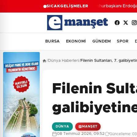
Cumhurbaşkanı Erdoğan’d
SICAK
GELİŞMELER
BURSA
EKONOMİ
GÜNDEM
SPOR
/
Dünya Haberleri
/
Filenin Sultanları, 7. galibiyeti
Filenin Sult
galibiyetine
DÜNYA
MANŞET
08 Temmuz 2026, 09:52
Güncelleme: 03