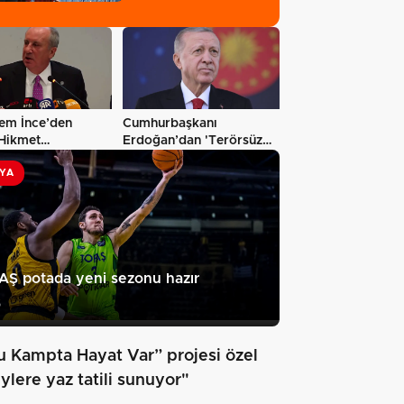
em İnce’den
Cumhurbaşkanı
Hikmet
Erdoğan’dan 'Terörsüz
meli paylaşım:…
Türkiye' mesajı…
YA
Ş potada yeni sezonu hazır
5
u Kampta Hayat Var” projesi özel
ylere yaz tatili sunuyor"