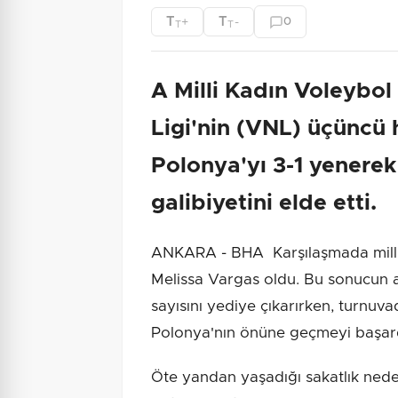
T
T
+
-
0
T
T
A Milli Kadın Voleybol
Ligi'nin (VNL) üçüncü 
Polonya'yı 3-1 yenerek
galibiyetini elde etti.
ANKARA - BHA Karşılaşmada milli 
Melissa Vargas oldu. Bu sonucun a
sayısını yediye çıkarırken, turnuv
Polonya'nın önüne geçmeyi başard
Öte yandan yaşadığı sakatlık nedeniy