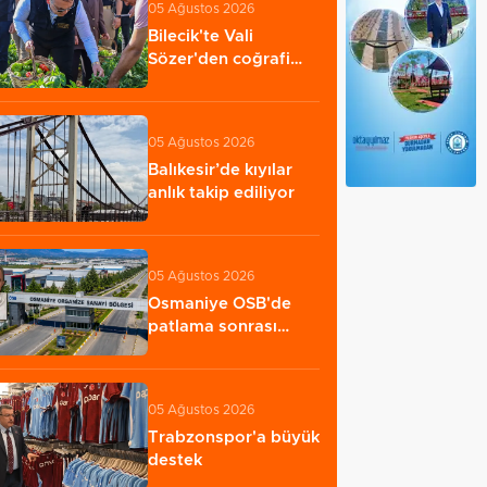
05 Ağustos 2026
Bilecik'te Vali
Sözer'den coğrafi
işaretli Kamber…
05 Ağustos 2026
Balıkesir’de kıyılar
anlık takip ediliyor
05 Ağustos 2026
Osmaniye OSB'de
patlama sonrası
yangın: 2 işçi öldü…
05 Ağustos 2026
Trabzonspor'a büyük
destek