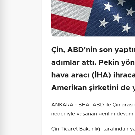
Çin, ABD'nin son yaptır
adımlar attı. Pekin yö
hava aracı (İHA) ihraca
Amerikan şirketini de y
ANKARA - BHA ABD ile Çin arasında
nedeniyle yaşanan gerilim devam 
Çin Ticaret Bakanlığı tarafından y