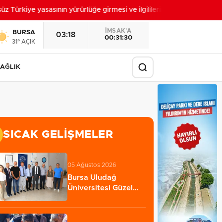
Türkiye yasasının yürürlüğe girmesi ve ilgililerin başvuru süreci”
19:1
İMSAK'A
BURSA
03:18
00:31:28
31° AÇIK
AĞLIK
SICAK GELIŞMELER
05 Ağustos 2026
Bursa Uludağ
Üniversitesi Güzel
Sanatlar Fakültesi…