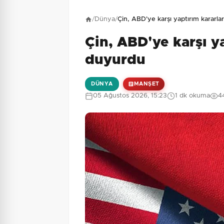
Henüz yorum yapı
/
Dünya
/
Çin, ABD'ye karşı yaptırım kararla
Çin, ABD'ye karşı ya
2 + 4 = ?
Güvenlik Sorusu:
duyurdu
DÜNYA
MANŞET
05 Ağustos 2026, 15:23
1 dk okuma
4