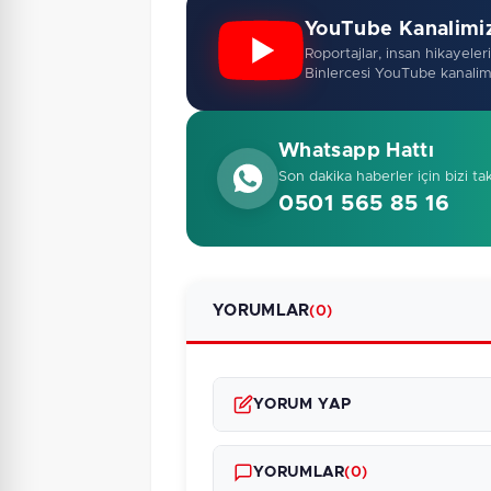
YouTube Kanalimi
Roportajlar, insan hikayeleri,
Binlercesi YouTube kanalim
Whatsapp Hattı
Son dakika haberler için bizi ta
0501 565 85 16
YORUMLAR
(0)
YORUM YAP
YORUMLAR
(0)