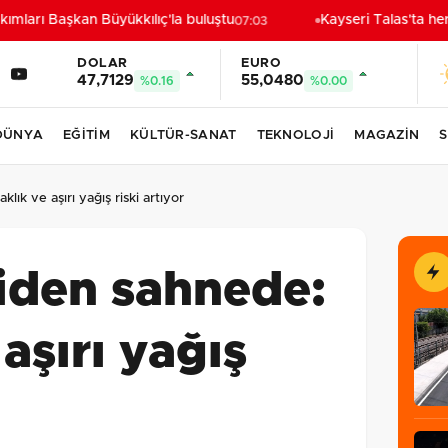
arı Başkan Büyükkılıç'la buluştu
Kayseri Talas'ta her k
07:03
DOLAR
EURO
47,7129
55,0480
%0.16
%0.00
DÜNYA
EĞİTİM
KÜLTÜR-SANAT
TEKNOLOJİ
MAGAZİN
S
ık ve aşırı yağış riski artıyor
iden sahnede:
aşırı yağış