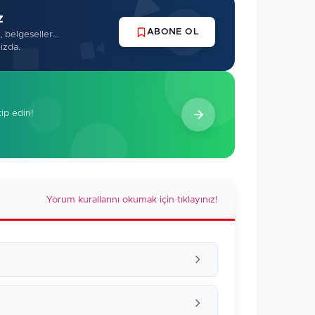
z
ABONE OL
 belgeseller...
izda.
kip edin!
Yorum kurallarını okumak için tıklayınız!