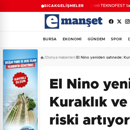
Kayseri TEKNOFEST takıml
SICAK
GELİŞMELER
BURSA
EKONOMİ
GÜNDEM
SPOR
/
Dünya Haberleri
/
El Nino yeniden sahnede: Kurakl
El Nino yen
Kuraklık ve 
riski artıyor