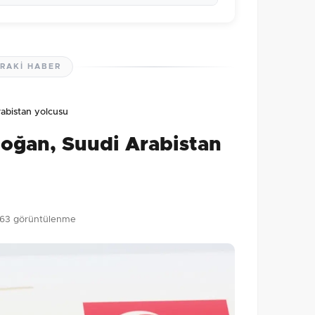
RAKI HABER
lmamış. İlk yorumu siz yapın!
abistan yolcusu
0
/2000
oğan, Suudi Arabistan
Gönder
63 görüntülenme