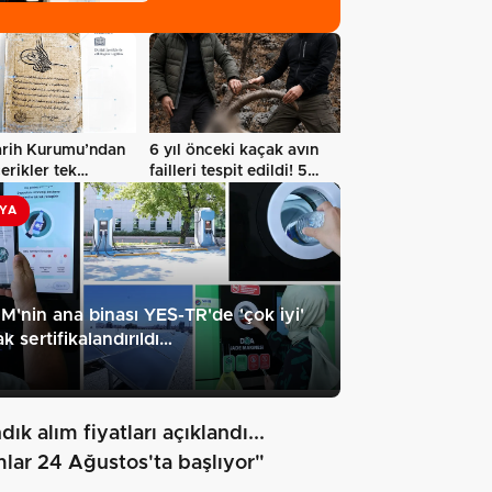
arih Kurumu’ndan
6 yıl önceki kaçak avın
çerikler tek
failleri tespit edildi! 5…
rmda…
YA
'nin ana binası YES-TR'de 'çok iyi'
ak sertifikalandırıldı…
dık alım fiyatları açıklandı...
mlar 24 Ağustos'ta başlıyor"