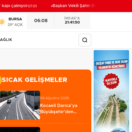
apı çalınıyor
Başkan Vekili Şahin Biba: Bursa'nın geleceğ
07:01
İMSAK'A
BURSA
06:08
21:41:48
29° AÇIK
AĞLIK
SICAK GELIŞMELER
06 Ağustos 2026
Kocaeli Darıca’ya
Büyükşehir'den
modern ulaşım
yatırımı…