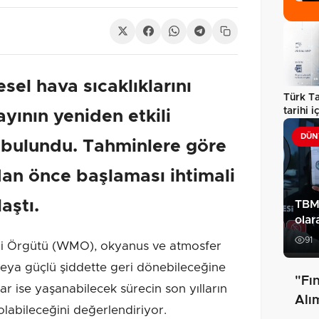
esel hava sıcaklıklarını
Türk T
tarihi i
ayının yeniden etkili
platfo
DÜN
a bulundu. Tahminlere göre
dan önce başlaması ihtimali
aştı.
TBMM
olar
91
 Örgütü (WMO), okyanus ve atmosfer
 veya güçlü şiddette geri dönebileceğine
"Fın
lar ise yaşanabilecek sürecin son yılların
Alı
olabileceğini değerlendiriyor.