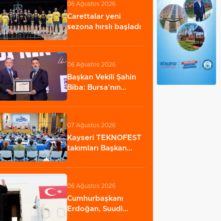
06 Ağustos 2026
Carettalar yeni
sezona hırslı başladı
06 Ağustos 2026
Başkan Vekili Şahin
Biba: Bursa'nın
geleceğini bütüncül…
07 Ağustos 2026
Kayseri TEKNOFEST
takımları Başkan
Büyükkılıç'la
buluştu…
06 Ağustos 2026
Cumhurbaşkanı
Erdoğan, Suudi
Arabistan yolcusu