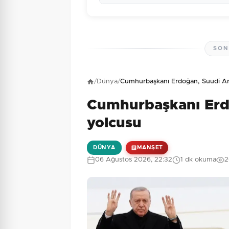
SON
Henüz yorum yapı
/
Dünya
/
Cumhurbaşkanı Erdoğan, Suudi Ar
Cumhurbaşkanı Erd
6 + 9 = ?
Güvenlik Sorusu:
yolcusu
DÜNYA
MANŞET
06 Ağustos 2026, 22:32
1 dk okuma
2