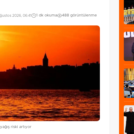
1 dk okuma
488 görüntülenme
ğustos 2026, 06:41
ağış riski artıyor