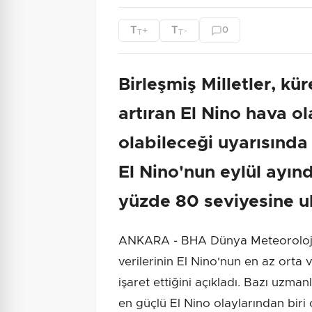
T
T
+
-
0
T
T
Birleşmiş Milletler, kür
artıran El Nino hava ol
olabileceği uyarısınd
El Nino'nun eylül ayın
yüzde 80 seviyesine ul
ANKARA - BHA Dünya Meteoroloji
verilerinin El Nino'nun en az orta
işaret ettiğini açıkladı. Bazı uzman
en güçlü El Nino olaylarından biri 