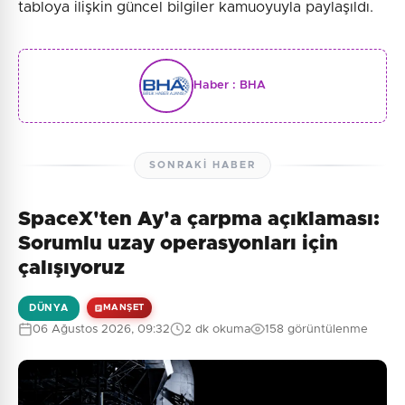
tabloya ilişkin güncel bilgiler kamuoyuyla paylaşıldı.
Haber :
BHA
SONRAKI HABER
SpaceX'ten Ay'a çarpma açıklaması:
Sorumlu uzay operasyonları için
çalışıyoruz
DÜNYA
MANŞET
06 Ağustos 2026, 09:32
2 dk okuma
158 görüntülenme