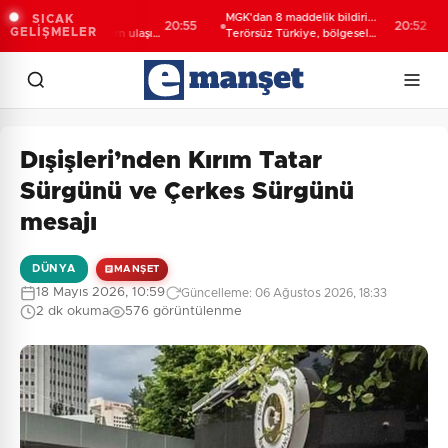
eli Darıca’ya
MGK'dan 8 maddelik bildiri...
Ya
SICAK
20:55
20:52
GELİŞMELER
kşehir'den modern ulaşım
Terörsüz Türkiye, bölgesel
ge
ımı
güvenlik ve Gazze mesajı
Dışişleri’nden Kırım Tatar
Sürgünü ve Çerkes Sürgünü
mesajı
DÜNYA
MANŞET
18 Mayıs 2026, 10:59
Güncelleme: 06 Ağustos 2026, 18:33
2 dk okuma
576 görüntülenme