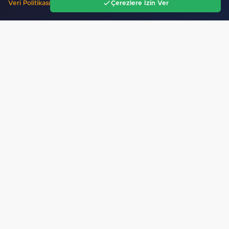
Veri Politikası
Çerezlere İzin Ver
Ana Sayfa
Gündem
Ara
Menü
Gürsel Tekin’den 'tutarlılık' mesajı... Tarihi
meselelerde…
Mobil Uygulamamız Yayında!
Binlerce haberden