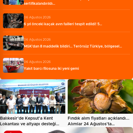
sertifikalandırıldı…
06 Ağustos 2026
6 yıl önceki kaçak avın failleri tespit edildi! 5…
06 Ağustos 2026
MGK'dan 8 maddelik bildiri... Terörsüz Türkiye, bölgesel…
06 Ağustos 2026
Yakıt barcı filosuna iki yeni gemi
Balıkesir'de Kepsut’a Kent
Fındık alım fiyatları açıklandı...
Lokantası ve altyapı desteği…
Alımlar 24 Ağustos'ta…