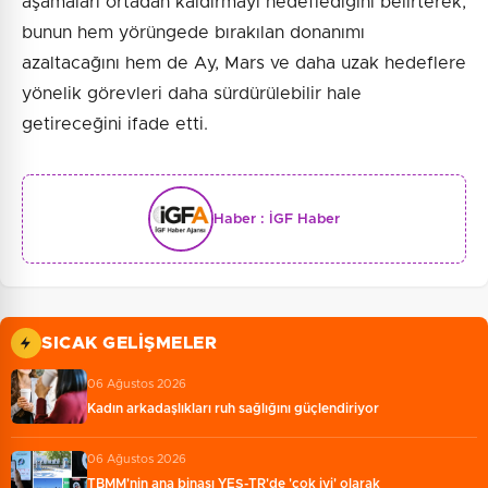
aşamaları ortadan kaldırmayı hedeflediğini belirterek,
bunun hem yörüngede bırakılan donanımı
azaltacağını hem de Ay, Mars ve daha uzak hedeflere
yönelik görevleri daha sürdürülebilir hale
getireceğini ifade etti.
Haber :
İGF Haber
SICAK GELIŞMELER
06 Ağustos 2026
Kadın arkadaşlıkları ruh sağlığını güçlendiriyor
06 Ağustos 2026
TBMM'nin ana binası YES-TR'de 'çok iyi' olarak