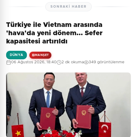
SONRAKI HABER
Türkiye ile Vietnam arasında
Henüz yorum yapılmamış. İlk yorumu siz yapın!
'hava'da yeni dönem... Sefer
kapasitesi artırıldı
DÜNYA
MANŞET
0
/2000
06 Ağustos 2026, 18:40
2 dk okuma
349 görüntülenme
Güvenlik Sorusu:
5 + 7 = ?
Gönder