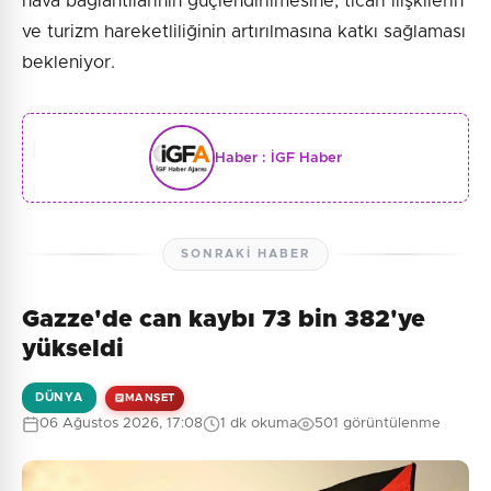
hava bağlantılarının güçlendirilmesine, ticari ilişkilerin
ve turizm hareketliliğinin artırılmasına katkı sağlaması
bekleniyor.
Haber :
İGF Haber
SONRAKI HABER
Gazze'de can kaybı 73 bin 382'ye
yükseldi
DÜNYA
MANŞET
06 Ağustos 2026, 17:08
1 dk okuma
501 görüntülenme