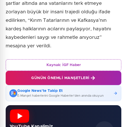
şartlar altında ana vatanlarını terk etmeye
zorlayan büyük bir insani trajedi olduğu ifade
edilirken, “Kırım Tatarlarının ve Kafkasya’nın
kardeş halklarının acılarını paylaşıyor, hayatını
kaybedenleri saygı ve rahmetle anıyoruz”
mesajına yer verildi.
Kaynak:
İGF Haber
GÜNÜN ÖNEMLI MANŞETLERI
Google News'te Takip Et
E-Manşet haberlerini Google Haberler'den anında okuyun
YouTube Kanalimiz