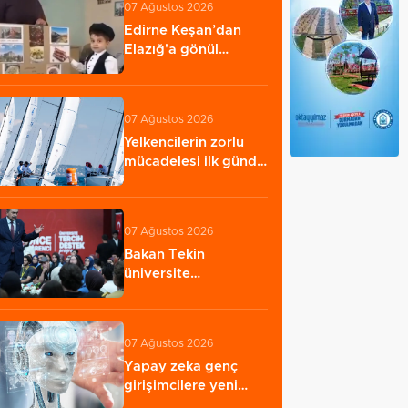
07 Ağustos 2026
Edirne Keşan’dan
Elazığ'a gönül
köprüsü
07 Ağustos 2026
Yelkencilerin zorlu
mücadelesi ilk günde
nefes kesti…
07 Ağustos 2026
Bakan Tekin
üniversite
adaylarıyla tecrübe
paylaştı…
07 Ağustos 2026
Yapay zeka genç
girişimcilere yeni
kapılar açıyor