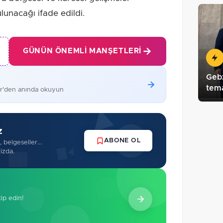
lunacağı ifade edildi.
GÜNÜN ÖNEMLI MANŞETLERI
Gebz
tema
er'den anında okuyun
z
ABONE OL
 belgeseller...
izda.
kip edin!