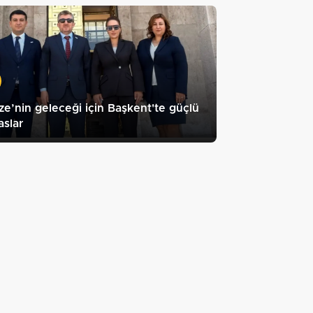
e’nin geleceği için Başkent'te güçlü
slar