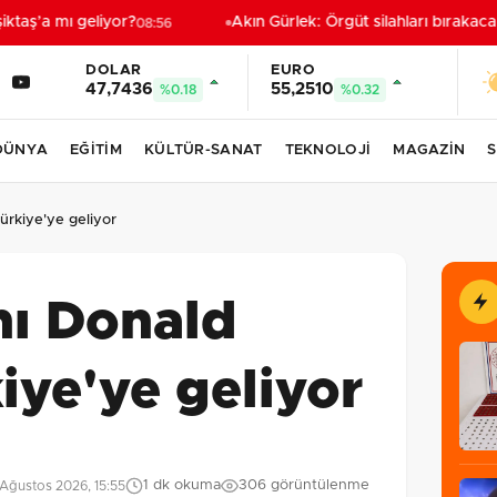
taş’a mı geliyor?
Akın Gürlek: Örgüt silahları bırakacak
08:56
DOLAR
EURO
47,7436
55,2510
%0.18
%0.32
DÜNYA
EĞİTİM
KÜLTÜR-SANAT
TEKNOLOJİ
MAGAZİN
S
rkiye'ye geliyor
ı Donald
ye'ye geliyor
1 dk okuma
306 görüntülenme
Ağustos 2026, 15:55