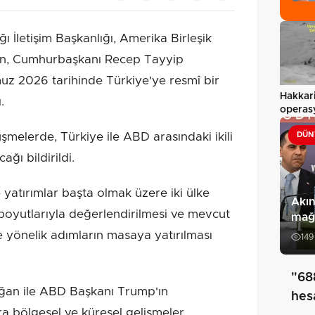
İletişim Başkanlığı, Amerika Birleşik
'ın, Cumhurbaşkanı Recep Tayyip
uz 2026 tarihinde Türkiye'ye resmî bir
Hakkari
.
operas
esrar…
melerde, Türkiye ile ABD arasındaki ikili
DÜN
ağı bildirildi.
yatırımlar başta olmak üzere iki ülke
Akın
m boyutlarıyla değerlendirilmesi ve mevcut
mağa
ine yönelik adımların masaya yatırılması
149
"68
an ile ABD Başkanı Trump'ın
hes
sıra bölgesel ve küresel gelişmeler