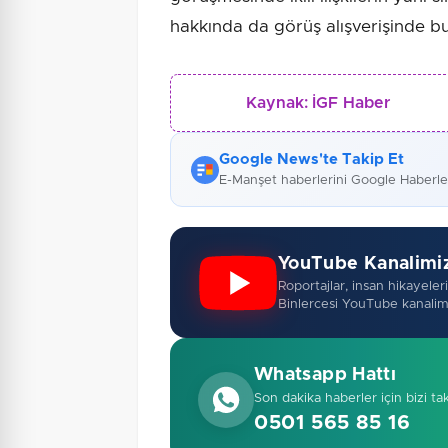
hakkında da görüş alışverişinde bu
Kaynak:
İGF Haber
Google News'te Takip Et
E-Manşet haberlerini Google Haberl
YouTube Kanalimi
Roportajlar, insan hikayeleri,
Binlercesi YouTube kanalim
Whatsapp Hattı
Son dakika haberler için bizi ta
0501 565 85 16