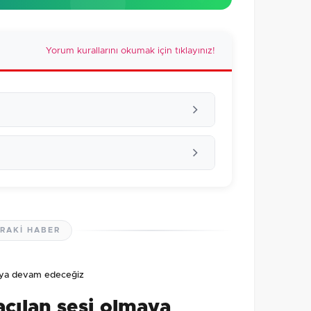
Yorum kurallarını okumak için tıklayınız!
RAKI HABER
lmamış. İlk yorumu siz yapın!
lmaya devam edeceğiz
0
/2000
açılan sesi olmaya