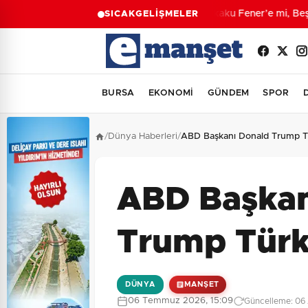
Lukaku Fener’e mi, Beşik
SICAK
GELİŞMELER
BURSA
EKONOMİ
GÜNDEM
SPOR
/
Dünya Haberleri
/
ABD Başkanı Donald Trump Tü
ABD Başkan
Trump Türki
DÜNYA
MANŞET
06 Temmuz 2026, 15:09
Güncelleme: 06 