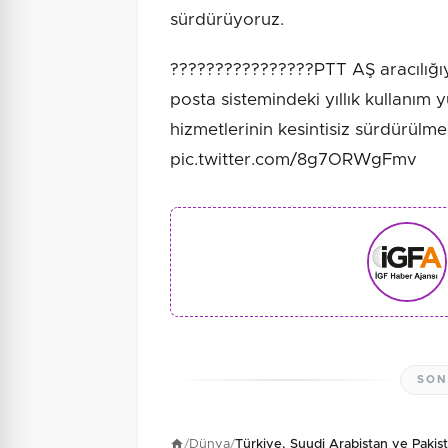
sürdürüyoruz.
????????????????PTT AŞ aracılığıyla
posta sistemindeki yıllık kullanı
hizmetlerinin kesintisiz sürdürülm
pic.twitter.com/8g7ORWgFmv
SON
/
Dünya
/
Türkiye, Suudi Arabistan ve Paki