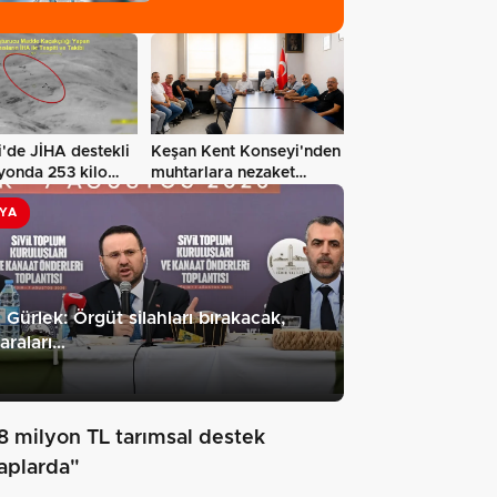
'de JİHA destekli
Keşan Kent Konseyi'nden
yonda 253 kilo
muhtarlara nezaket
ziyareti…
YA
 Gürlek: Örgüt silahları bırakacak,
raları…
8 milyon TL tarımsal destek
aplarda"