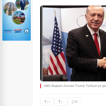
ABD Başkanı Donald Trump Türkiye'ye ge
T
T
+
-
0
T
T