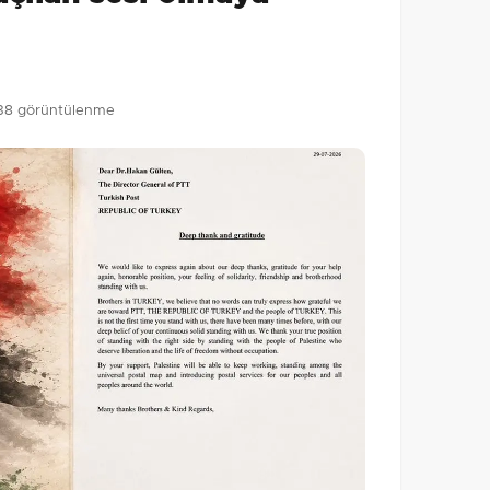
Gönder
38 görüntülenme