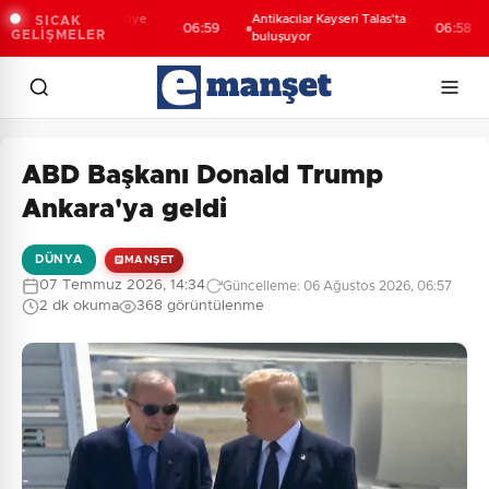
seri Melikgazi şantiye
Antikacılar Kayseri Talas'ta
M
SICAK
06:59
06:58
GELİŞMELER
nına döndü
buluşuyor
M
ABD Başkanı Donald Trump
Ankara'ya geldi
DÜNYA
MANŞET
07 Temmuz 2026, 14:34
Güncelleme: 06 Ağustos 2026, 06:57
2 dk okuma
368 görüntülenme