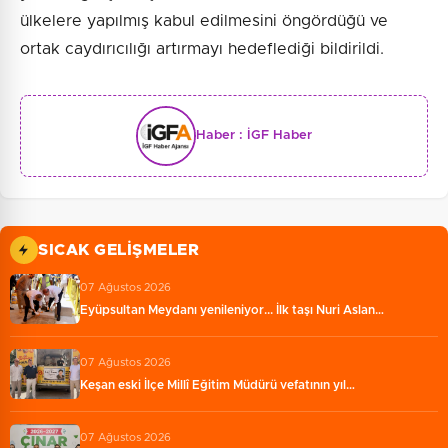
ülkelere yapılmış kabul edilmesini öngördüğü ve
ortak caydırıcılığı artırmayı hedeflediği bildirildi.
Haber :
İGF Haber
SICAK GELIŞMELER
07 Ağustos 2026
Eyüpsultan Meydanı yenileniyor... İlk taşı Nuri Aslan…
07 Ağustos 2026
Keşan eski İlçe Millî Eğitim Müdürü vefatının yıl…
07 Ağustos 2026