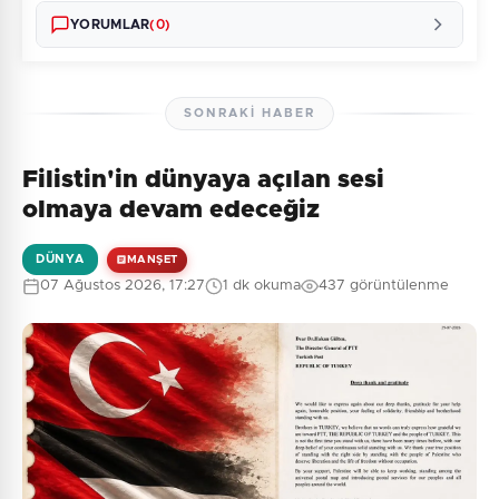
YORUMLAR
(0)
SONRAKI HABER
Filistin'in dünyaya açılan sesi
Henüz yorum yapılmamış. İlk yorumu siz yapın!
olmaya devam edeceğiz
DÜNYA
MANŞET
07 Ağustos 2026, 17:27
1 dk okuma
437 görüntülenme
0
/2000
Güvenlik Sorusu:
9 + 4 = ?
Gönder