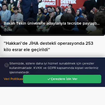
Bakan Tekin üniversite adaylarıyla tecrübe paylaştı…
248
"Hakkari'de JİHA destekli operasyonda 253
kilo esrar ele geçirildi"
Sitemizde, sizlere daha iyi hizmet sunabilmek için çerezler
🍪
kullanılmaktadır. KVKK ve GDPR kapsamında kişisel verileriniz
işlenmektedir.
Veri Politikası
Çerezlere İzin Ver
Ana Sayfa
Gündem
Ara
Menü