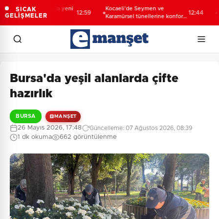
erneği davasında yeni
Kocaeli'de Seymen ve
Ankar
SICAK
12:59
12:44
GELİŞMELER
önetim için
Karamürsel tünellerine konfor
8 göza
dirme yapıldı
dokunuşu
Bursa'da yeşil alanlarda çifte
hazırlık
BURSA
MANŞET
26 Mayıs 2026, 17:48
Güncelleme: 07 Ağustos 2026, 08:39
1 dk okuma
662 görüntülenme