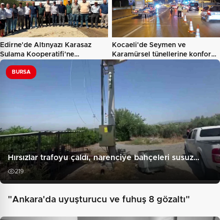
Edirne'de Altınyazı Karasaz
Kocaeli'de Seymen ve
Sulama Kooperatifi'ne…
Karamürsel tünellerine konfor…
BURSA
Hırsızlar trafoyu çaldı, narenciye bahçeleri susuz…
219
"Ankara'da uyuşturucu ve fuhuş 8 gözaltı"