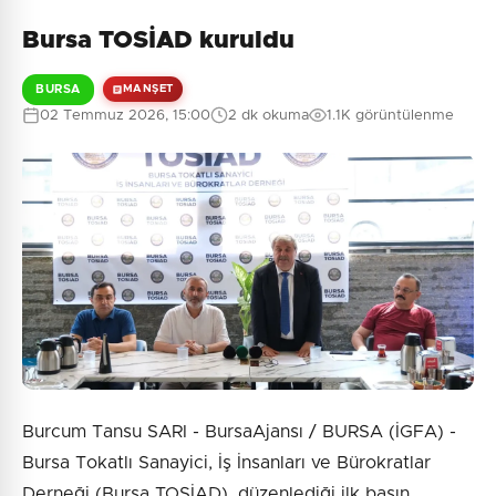
Bursa TOSİAD kuruldu
BURSA
MANŞET
02 Temmuz 2026, 15:00
2 dk okuma
1.1K görüntülenme
Burcum Tansu SARI - BursaAjansı / BURSA (İGFA) -
Bursa Tokatlı Sanayici, İş İnsanları ve Bürokratlar
Derneği (Bursa TOSİAD), düzenlediği ilk basın