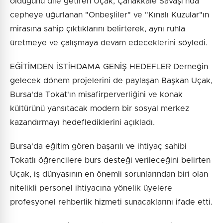
olduğunu dile getiren Uçak, Çanakkale Savaşı'nda
cepheye uğurlanan "Onbeşliler" ve "Kınalı Kuzular"ın
mirasına sahip çıktıklarını belirterek, aynı ruhla
üretmeye ve çalışmaya devam edeceklerini söyledi.
EĞİTİMDEN İSTİHDAMA GENİŞ HEDEFLER Derneğin
gelecek dönem projelerini de paylaşan Başkan Uçak,
Bursa'da Tokat'ın misafirperverliğini ve konak
kültürünü yansıtacak modern bir sosyal merkez
kazandırmayı hedeflediklerini açıkladı.
Bursa'da eğitim gören başarılı ve ihtiyaç sahibi
Tokatlı öğrencilere burs desteği verileceğini belirten
Uçak, iş dünyasının en önemli sorunlarından biri olan
nitelikli personel ihtiyacına yönelik üyelere
profesyonel rehberlik hizmeti sunacaklarını ifade etti.