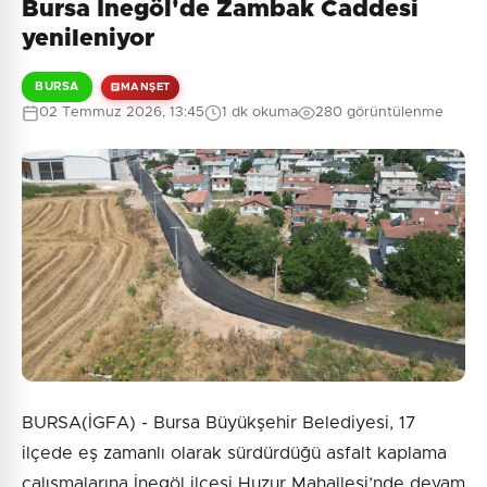
Bursa İnegöl'de Zambak Caddesi
yenileniyor
BURSA
MANŞET
02 Temmuz 2026, 13:45
1 dk okuma
280 görüntülenme
BURSA(İGFA) - Bursa Büyükşehir Belediyesi, 17
ilçede eş zamanlı olarak sürdürdüğü asfalt kaplama
çalışmalarına İnegöl ilçesi Huzur Mahallesi’nde devam