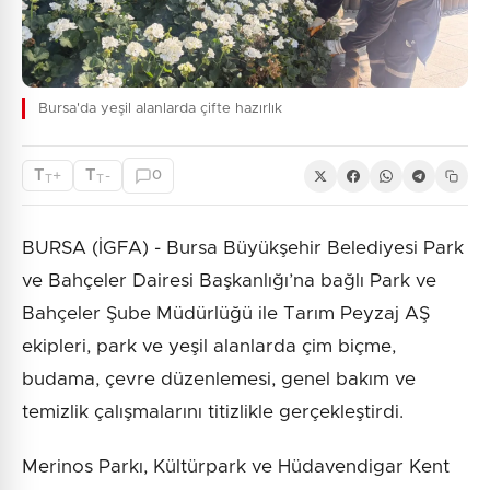
Bursa'da yeşil alanlarda çifte hazırlık
T
T
+
-
0
T
T
BURSA (İGFA) - Bursa Büyükşehir Belediyesi Park
ve Bahçeler Dairesi Başkanlığı’na bağlı Park ve
Bahçeler Şube Müdürlüğü ile Tarım Peyzaj AŞ
ekipleri, park ve yeşil alanlarda çim biçme,
budama, çevre düzenlemesi, genel bakım ve
temizlik çalışmalarını titizlikle gerçekleştirdi.
Merinos Parkı, Kültürpark ve Hüdavendigar Kent