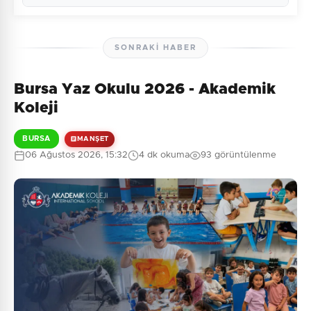
SONRAKI HABER
Bursa Yaz Okulu 2026 - Akademik
Henüz yorum yapılmamış. İlk yorumu siz yapın!
Koleji
BURSA
MANŞET
06 Ağustos 2026, 15:32
4 dk okuma
93 görüntülenme
0
/2000
Güvenlik Sorusu:
6 + 1 = ?
Gönder