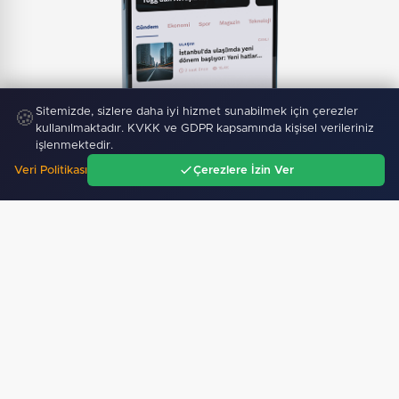
Mobil Uygulamamız Yayında!
Binlerce haberden
Sitemizde, sizlere daha iyi hizmet sunabilmek için çerezler
🍪
anında haberdar ol, ilgi alanına göre haber oku.
kullanılmaktadır. KVKK ve GDPR kapsamında kişisel verileriniz
işlenmektedir.
Veri Politikası
Çerezlere İzin Ver
Ana Sayfa
Gündem
Ara
Menü
Sitemizdeki dış bağlantılar referans amaçlıdır, dış
bağlantıların içeriklerinden kuruluşumuz sorumlu
değildir.