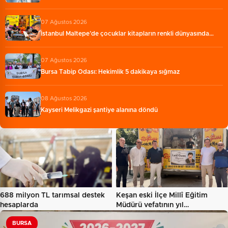
07 Ağustos 2026
İstanbul Maltepe’de çocuklar kitapların renkli dünyasında…
07 Ağustos 2026
Bursa Tabip Odası: Hekimlik 5 dakikaya sığmaz
08 Ağustos 2026
Kayseri Melikgazi şantiye alanına döndü
688 milyon TL tarımsal destek
Keşan eski İlçe Millî Eğitim
hesaplarda
Müdürü vefatının yıl…
BURSA