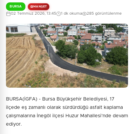
BURSA
MANŞET
02 Temmuz 2026, 13:45
1 dk okuma
285 görüntülenme
BURSA(İGFA) - Bursa Büyükşehir Belediyesi, 17
ilçede eş zamanlı olarak sürdürdüğü asfalt kaplama
çalışmalarına İnegöl ilçesi Huzur Mahallesi’nde devam
ediyor.