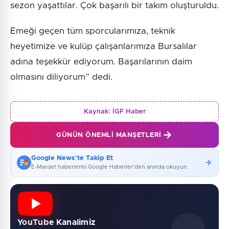
sezon yaşattılar. Çok başarılı bir takım oluşturuldu.
Emeği geçen tüm sporcularımıza, teknik
heyetimize ve kulüp çalışanlarımıza Bursalılar
adına teşekkür ediyorum. Başarılarının daim
olmasını diliyorum” dedi.
Kaynak:
İGF Haber
GÜNÜN ÖNEMLI MANŞETLERI
Google News'te Takip Et
E-Manşet haberlerini Google Haberler'den anında okuyun
YouTube Kanalimiz