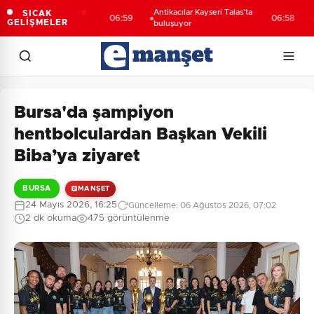
 Melikgazi şantiye
Antikacılar Kayseri Talas'ta
Mori
SICAK
06:59
06:58
GELİŞMELER
a döndü
buluşuyor
MEB'
Bursa'da şampiyon
hentbolculardan Başkan Vekili
Biba’ya ziyaret
BURSA
MANŞET
24 Mayıs 2026, 16:25
Güncelleme: 06 Ağustos 2026, 07:02
2 dk okuma
475 görüntülenme