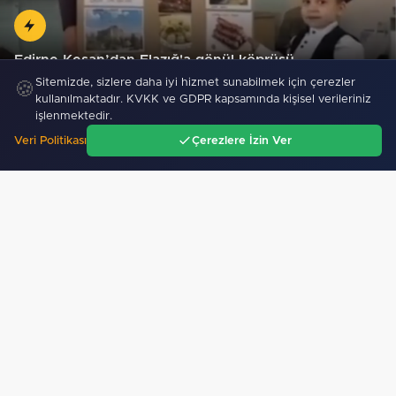
Edirne Keşan’dan Elazığ'a gönül köprüsü
Sitemizde, sizlere daha iyi hizmet sunabilmek için çerezler
🍪
kullanılmaktadır. KVKK ve GDPR kapsamında kişisel verileriniz
işlenmektedir.
Veri Politikası
Çerezlere İzin Ver
Ana Sayfa
Gündem
Ara
Menü
Mobil Uygulamamız Yayında!
Binlerce haberden
anında haberdar ol, ilgi alanına göre haber oku.