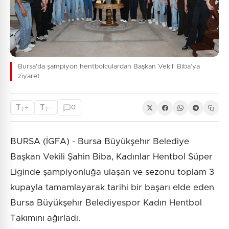
Bursa'da şampiyon hentbolculardan Başkan Vekili Biba’ya
ziyaret
T
T
+
-
0
T
T
BURSA (İGFA) - Bursa Büyükşehır Belediye
Başkan Vekili Şahin Biba, Kadınlar Hentbol Süper
Liginde şampiyonluğa ulaşan ve sezonu toplam 3
kupayla tamamlayarak tarihi bir başarı elde eden
Bursa Büyükşehır Belediyespor Kadın Hentbol
Takımını ağırladı.