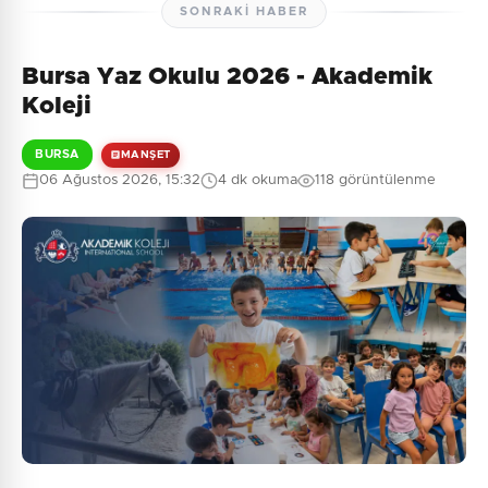
SONRAKI HABER
Bursa Yaz Okulu 2026 - Akademik
Henüz yorum yapılmamış. İlk yorumu siz yapın!
Koleji
BURSA
MANŞET
06 Ağustos 2026, 15:32
4 dk okuma
118 görüntülenme
0
/2000
Güvenlik Sorusu:
8 + 7 = ?
Gönder