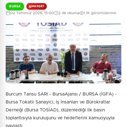
BURSA
MANŞET
02 Temmuz 2026, 15:00
2 dk okuma
1.1K görüntülenme
Burcum Tansu SARI - BursaAjansı / BURSA (İGFA) -
Bursa Tokatlı Sanayici, İş İnsanları ve Bürokratlar
Derneği (Bursa TOSİAD), düzenlediği ilk basın
toplantısıyla kuruluşunu ve hedeflerini kamuoyuyla
paylaştı.