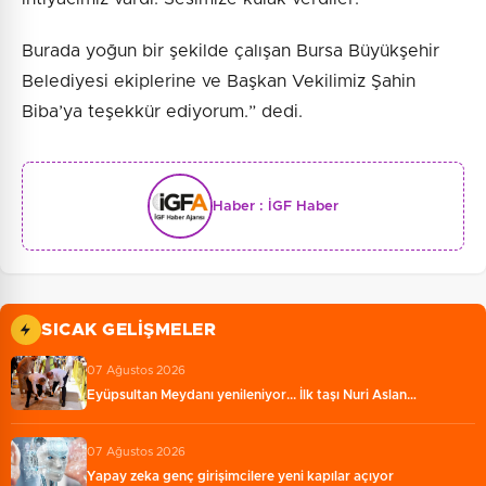
Burada yoğun bir şekilde çalışan Bursa Büyükşehir
Belediyesi ekiplerine ve Başkan Vekilimiz Şahin
Biba’ya teşekkür ediyorum.” dedi.
Haber :
İGF Haber
SICAK GELIŞMELER
07 Ağustos 2026
Eyüpsultan Meydanı yenileniyor... İlk taşı Nuri Aslan…
07 Ağustos 2026
Yapay zeka genç girişimcilere yeni kapılar açıyor