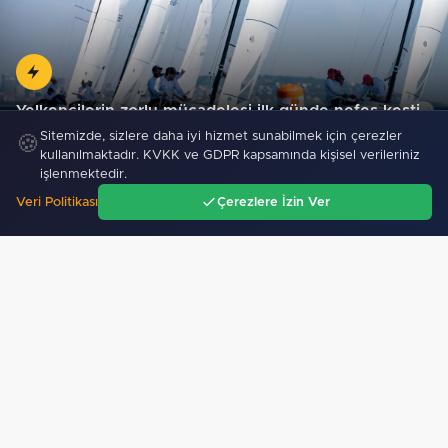
Yelkencilerin zorlu mücadelesi ilk günde nefes kesti…
Sitemizde, sizlere daha iyi hizmet sunabilmek için çerezler
🍪
kullanılmaktadır. KVKK ve GDPR kapsamında kişisel verileriniz
işlenmektedir.
Veri Politikası
Çerezlere İzin Ver
Ana Sayfa
Gündem
Ara
Menü