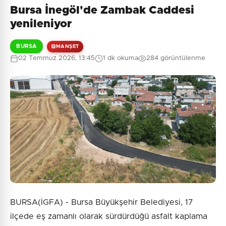
Bursa İnegöl'de Zambak Caddesi
yenileniyor
BURSA
MANŞET
02 Temmuz 2026, 13:45
1 dk okuma
284 görüntülenme
BURSA(İGFA) - Bursa Büyükşehir Belediyesi, 17
ilçede eş zamanlı olarak sürdürdüğü asfalt kaplama