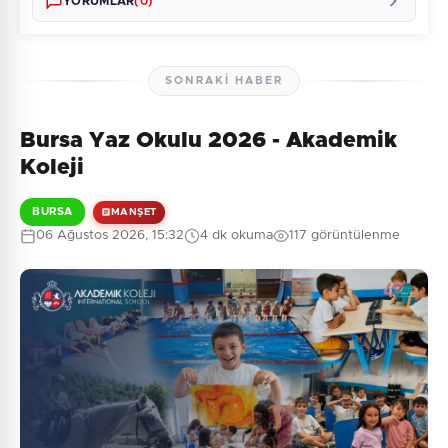
YORUMLAR
(0)
SONRAKI HABER
Bursa Yaz Okulu 2026 - Akademik
Henüz yorum yapılmamış. İlk yorumu siz yapın!
Koleji
BURSA
MANŞET
06 Ağustos 2026, 15:32
4 dk okuma
117 görüntülenme
0
/2000
Güvenlik Sorusu:
9 + 1 = ?
Gönder