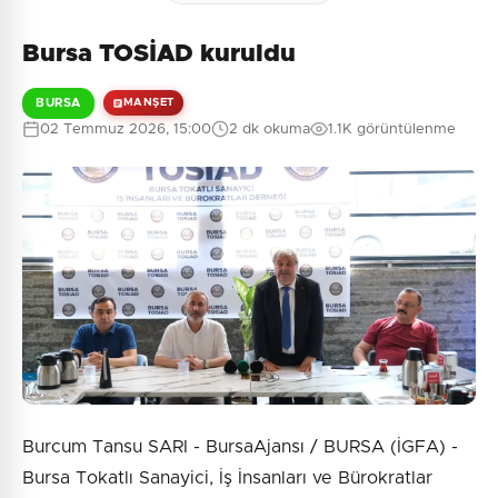
Bursa TOSİAD kuruldu
BURSA
MANŞET
02 Temmuz 2026, 15:00
2 dk okuma
1.1K görüntülenme
Burcum Tansu SARI - BursaAjansı / BURSA (İGFA) -
Bursa Tokatlı Sanayici, İş İnsanları ve Bürokratlar