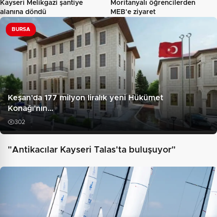
Kayseri Melikgazi şantiye
Moritanyalı öğrencilerden
alanına döndü
MEB'e ziyaret
BURSA
Keşan'da 177 milyon liralık yeni Hükümet
Konağı'nın…
302
"Antikacılar Kayseri Talas'ta buluşuyor"