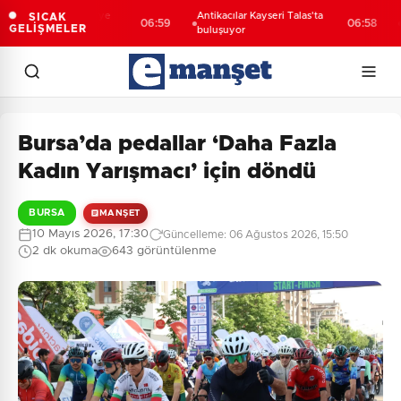
i Melikgazi şantiye
Antikacılar Kayseri Talas'ta
Mori
SICAK
06:59
06:58
GELİŞMELER
a döndü
buluşuyor
MEB'
Bursa’da pedallar ‘Daha Fazla
Kadın Yarışmacı’ için döndü
BURSA
MANŞET
10 Mayıs 2026, 17:30
Güncelleme: 06 Ağustos 2026, 15:50
2 dk okuma
643 görüntülenme