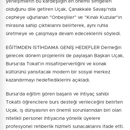
yerleşimlerin bu kardeşliğin en önemli simgeleri
olduğunu dile getiren Uçak, Çanakkale Savaşı'nda
cepheye uğurlanan "Onbeşliler" ve "Kınalı Kuzular"ın
mirasına sahip çıktıklarını belirterek, aynı ruhla
üretmeye ve çalışmaya devam edeceklerini söyledi.
EĞİTİMDEN İSTİHDAMA GENİŞ HEDEFLER Derneğin
gelecek dönem projelerini de paylaşan Başkan Uçak,
Bursa'da Tokat'ın misafirperverliğini ve konak
kültürünü yansıtacak modern bir sosyal merkez
kazandırmayı hedeflediklerini açıkladı.
Bursa'da eğitim gören başarılı ve ihtiyaç sahibi
Tokatlı öğrencilere burs desteği verileceğini belirten
Uçak, iş dünyasının en önemli sorunlarından biri olan
nitelikli personel ihtiyacına yönelik üyelere
profesyonel rehberlik hizmeti sunacaklarını ifade etti.