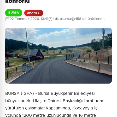
konforlu
BURSA
MANŞET
02 Temmuz 2026, 13:41
1 dk okuma
458 görüntülenme
BURSA (İGFA) - Bursa Büyükşehir Belediyesi
bünyesindeki Ulaşım Dairesi Başkanlığı tarafından
yürütülen çalışmalar kapsamında, Kocayayla iç
yolunda 1200 metre uzunluğunda ve 16 metre