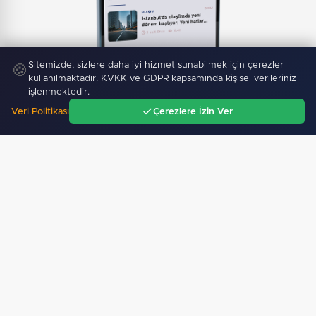
Mobil Uygulamamız Yayında!
Binlerce haberden
Sitemizde, sizlere daha iyi hizmet sunabilmek için çerezler
🍪
anında haberdar ol, ilgi alanına göre haber oku.
kullanılmaktadır. KVKK ve GDPR kapsamında kişisel verileriniz
işlenmektedir.
Veri Politikası
Çerezlere İzin Ver
Ana Sayfa
Gündem
Ara
Menü
Sitemizdeki dış bağlantılar referans amaçlıdır, dış
bağlantıların içeriklerinden kuruluşumuz sorumlu
değildir.