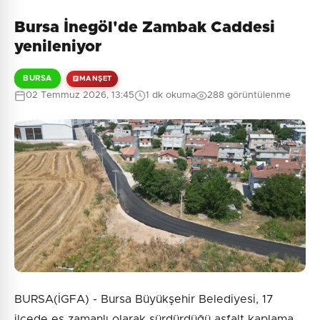
Bursa İnegöl'de Zambak Caddesi
yenileniyor
BURSA
MANŞET
02 Temmuz 2026, 13:45
1 dk okuma
288 görüntülenme
BURSA(İGFA) - Bursa Büyükşehir Belediyesi, 17
ilçede eş zamanlı olarak sürdürdüğü asfalt kaplama