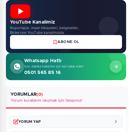
YouTube Kanalimiz
Roportajlar, insan hikayeleri, belgeseller...
Binlercesi YouTube kanalimizda.
ABONE OL
Whatsapp Hattı
Son dakika haberler için bizi takip edin!
0501 565 85 16
YORUMLAR
(0)
Yorum kurallarını okumak için tıklayınız!
YORUM YAP