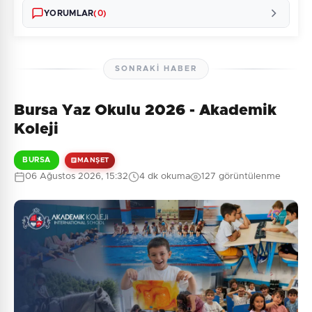
YORUMLAR
(0)
SONRAKI HABER
Bursa Yaz Okulu 2026 - Akademik
Henüz yorum yapılmamış. İlk yorumu siz yapın!
Koleji
BURSA
MANŞET
06 Ağustos 2026, 15:32
4 dk okuma
127 görüntülenme
0
/2000
Güvenlik Sorusu:
8 + 9 = ?
Gönder