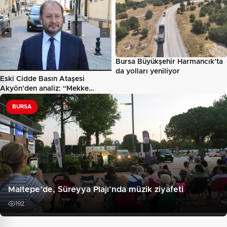
Bursa Büyükşehir Harmancık’ta
da yolları yeniliyor
Eski Cidde Basın Ataşesi
Akyön’den analiz: “Mekke…
BURSA
Maltepe’de, Süreyya Plajı’nda müzik ziyafeti
192