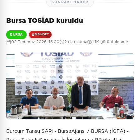
SONRAKI HABER
Bursa TOSİAD kuruldu
BURSA
MANŞET
02 Temmuz 2026, 15:00
2 dk okuma
1.1K görüntülenme
Burcum Tansu SARI - BursaAjansı / BURSA (İGFA) -