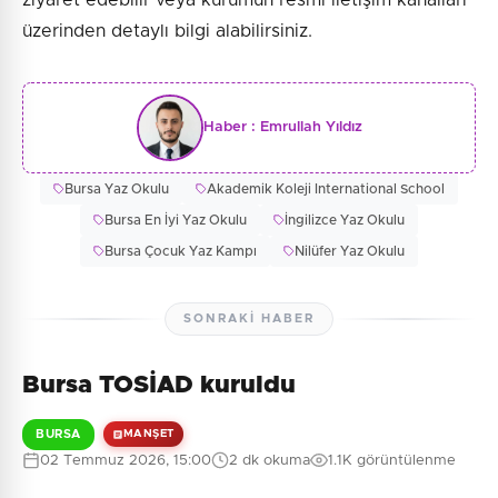
üzerinden detaylı bilgi alabilirsiniz.
Haber :
Emrullah Yıldız
Bursa Yaz Okulu
Akademik Koleji International School
Bursa En İyi Yaz Okulu
İngilizce Yaz Okulu
Bursa Çocuk Yaz Kampı
Nilüfer Yaz Okulu
SONRAKI HABER
Bursa TOSİAD kuruldu
BURSA
MANŞET
02 Temmuz 2026, 15:00
2 dk okuma
1.1K görüntülenme