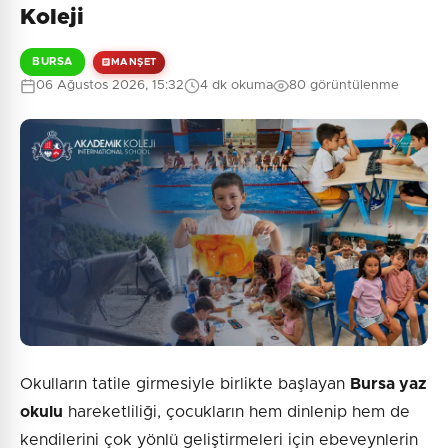
Henüz yorum yapılmamış. İlk yorumu siz yapın!
Koleji
BURSA
MANŞET
06 Ağustos 2026, 15:32
4 dk okuma
80 görüntülenme
0
/2000
Güvenlik Sorusu:
9 + 3 = ?
Gönder
Okulların tatile girmesiyle birlikte başlayan
Bursa yaz
okulu
hareketliliği, çocukların hem dinlenip hem de
kendilerini çok yönlü geliştirmeleri için ebeveynlerin