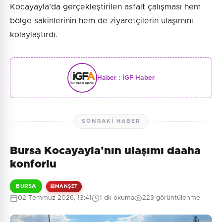
Kocayayla’da gerçekleştirilen asfalt çalışması hem
bölge sakinlerinin hem de ziyaretçilerin ulaşımını
kolaylaştırdı.
Haber :
İGF Haber
SONRAKI HABER
Bursa Kocayayla'nın ulaşımı daaha
konforlu
BURSA
MANŞET
02 Temmuz 2026, 13:41
1 dk okuma
223 görüntülenme