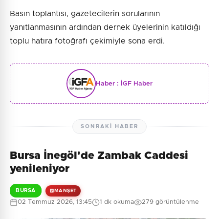
Basın toplantısı, gazetecilerin sorularının
yanıtlanmasının ardından dernek üyelerinin katıldığı
toplu hatıra fotoğrafı çekimiyle sona erdi.
Haber :
İGF Haber
SONRAKI HABER
Bursa İnegöl'de Zambak Caddesi
yenileniyor
BURSA
MANŞET
02 Temmuz 2026, 13:45
1 dk okuma
279 görüntülenme