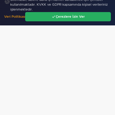
🍪
anında haberdar ol, ilgi alanına göre haber oku.
kullanılmaktadır. KVKK ve GDPR kapsamında kişisel verileriniz
işlenmektedir.
Veri Politikası
Çerezlere İzin Ver
Ana Sayfa
Gündem
Ara
Menü
Sitemizdeki dış bağlantılar referans amaçlıdır, dış
bağlantıların içeriklerinden kuruluşumuz sorumlu
değildir.
Künye Bilgileri
Yayın İlkeleri
Haber İhbar