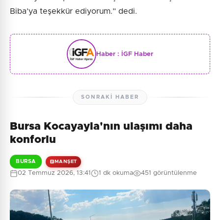
Biba’ya teşekkür ediyorum.” dedi.
Haber :
İGF Haber
SONRAKI HABER
Bursa Kocayayla'nın ulaşımı daha
konforlu
BURSA
MANŞET
02 Temmuz 2026, 13:41
1 dk okuma
451 görüntülenme