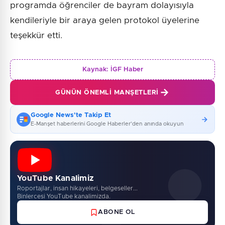
programda öğrenciler de bayram dolayısıyla
kendileriyle bir araya gelen protokol üyelerine
teşekkür etti.
Kaynak:
İGF Haber
GÜNÜN ÖNEMLI MANŞETLERI
Google News'te Takip Et
E-Manşet haberlerini Google Haberler'den anında okuyun
YouTube Kanalimiz
Roportajlar, insan hikayeleri, belgeseller...
Binlercesi YouTube kanalimizda.
ABONE OL