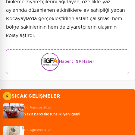
binlerce ziyaretçilerini ağırlayan, özellikle yaz
aylarında düzenlenen etkinliklere ev sahipliği yapan
Kocayayla’da gerçekleştirilen asfalt çalışması hem
bölge sakinlerinin hem de ziyaretçilerin ulaşımını
kolaylaştırdı.
Haber :
İGF Haber
SICAK GELIŞMELER
06 Ağustos 2026
Yakıt barcı filosuna iki yeni gemi
06 Ağustos 2026