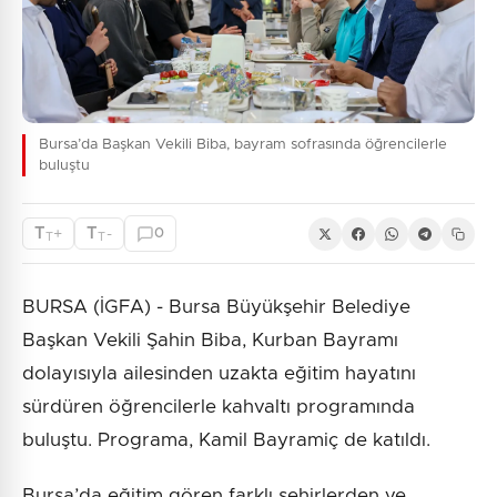
Bursa’da Başkan Vekili Biba, bayram sofrasında öğrencilerle
buluştu
T
T
+
-
0
T
T
BURSA (İGFA) - Bursa Büyükşehir Belediye
Başkan Vekili Şahin Biba, Kurban Bayramı
dolayısıyla ailesinden uzakta eğitim hayatını
sürdüren öğrencilerle kahvaltı programında
buluştu. Programa, Kamil Bayramiç de katıldı.
Bursa’da eğitim gören farklı şehirlerden ve