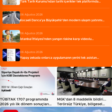
Türk Tarih Kurumu’ndan tarihi içerikler tek platformda…
06 Ağustos 2026
Kocaeli Darıca’ya Büyükşehir'den modern ulaşım yatırımı…
06 Ağustos 2026
İstanbul İtfaiyesi’nden yangın riskine karşı videolu…
06 Ağustos 2026
Yapay zekada onlarca uygulamanın yerini tek asistan…
TÜBİTAK 1707 programında
MGK'dan 8 maddelik bildiri...
2026 yılı ilk dönem sonuçları…
Terörsüz Türkiye, bölgesel…