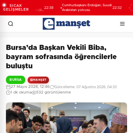
ili Şahin Biba:
Cumhurbaşkanı Erdoğan, Suudi
Bursa’
SICAK
22:38
22:32
GELİŞMELER
 geleceğini bütüncül
Arabistan yolcusu
tanıtıld
planlıyoruz
yolculu
Bursa’da Başkan Vekili Biba,
bayram sofrasında öğrencilerle
buluştu
BURSA
MANŞET
27 Mayıs 2026, 12:46
Güncelleme: 07 Ağustos 2026, 04:33
1 dk okuma
532 görüntülenme