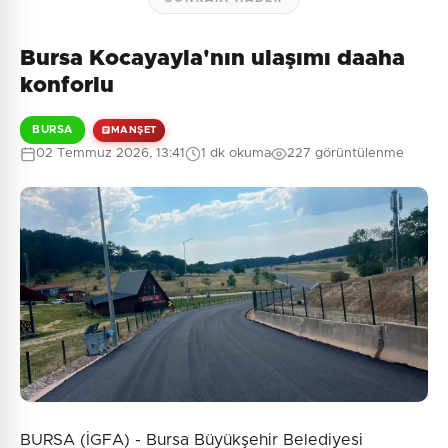
Bursa Kocayayla'nın ulaşımı daaha
konforlu
BURSA
MANŞET
02 Temmuz 2026, 13:41
1 dk okuma
227 görüntülenme
BURSA (İGFA) - Bursa Büyükşehir Belediyesi