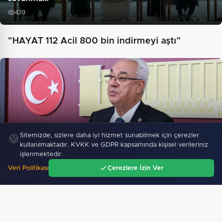
439
"HAYAT 112 Acil 800 bin indirmeyi aştı"
Sitemizde, sizlere daha iyi hizmet sunabilmek için çerezler
🍪
kullanılmaktadır. KVKK ve GDPR kapsamında kişisel verileriniz
DSP Genel Başkanı Aksakal: Terörün bitirilmesi
işlenmektedir.
iradesine…
Veri Politikası
Çerezlere İzin Ver
Ana Sayfa
Gündem
Ara
Menü