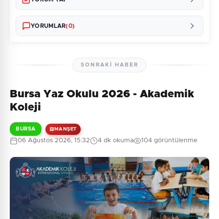
YORUMLAR
(0)
SONRAKI HABER
Bursa Yaz Okulu 2026 - Akademik
Henüz yorum yapılmamış. İlk yorumu siz yapın!
Koleji
BURSA
MANŞET
06 Ağustos 2026, 15:32
4 dk okuma
104 görüntülenme
0
/2000
Güvenlik Sorusu:
8 + 5 = ?
Gönder