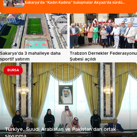
Sakarya'da “Kadın Kadına” buluşmalar Akyazı’da sürdü…
Sakarya’da 3 mahalleye daha
Trabzon Dernekler Federasyonu
sportif yatırım
Şubesi açıldı
BURSA
Türkiye, Suudi Arabistan ve Pakistan'dan ortak
savunma…