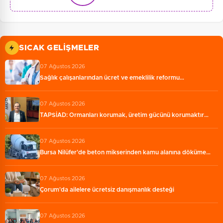
SICAK GELIŞMELER
07 Ağustos 2026
Sağlık çalışanlarından ücret ve emeklilik reformu…
07 Ağustos 2026
TAPSİAD: Ormanları korumak, üretim gücünü korumaktır…
07 Ağustos 2026
Bursa Nilüfer'de beton mikserinden kamu alanına döküme…
07 Ağustos 2026
Çorum'da ailelere ücretsiz danışmanlık desteği
07 Ağustos 2026