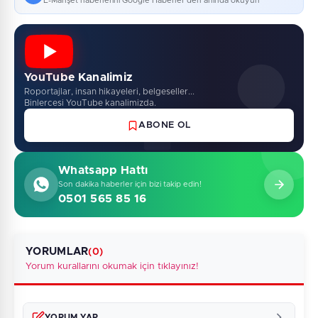
E-Manşet haberlerini Google Haberler'den anında okuyun
YouTube Kanalimiz
Roportajlar, insan hikayeleri, belgeseller...
Binlercesi YouTube kanalimizda.
ABONE OL
Whatsapp Hattı
Son dakika haberler için bizi takip edin!
0501 565 85 16
YORUMLAR
(0)
Yorum kurallarını okumak için tıklayınız!
YORUM YAP