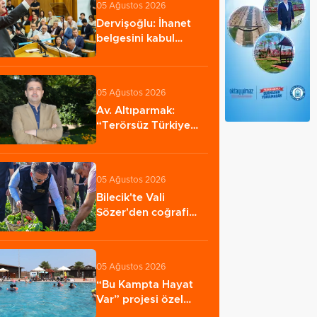
05 Ağustos 2026
Dervişoğlu: İhanet
belgesini kabul
etmeyeceğiz
05 Ağustos 2026
Av. Altıparmak:
“Terörsüz Türkiye
yasasının yürürlüğe…
05 Ağustos 2026
Bilecik'te Vali
Sözer'den coğrafi
işaretli Kamber…
05 Ağustos 2026
“Bu Kampta Hayat
Var” projesi özel
bireylere yaz tatili…