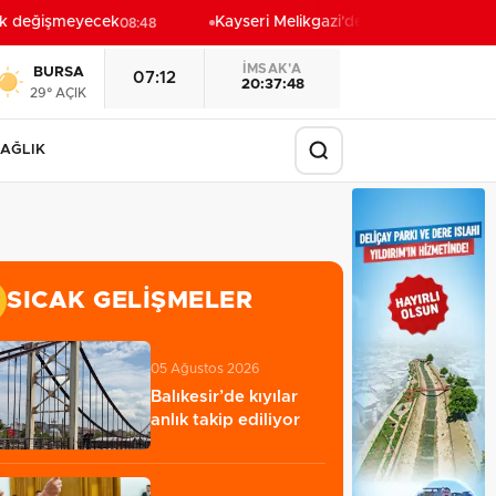
k değişmeyecek
Kayseri Melikgazi'den ücretsiz yaz kursla
08:48
İMSAK'A
BURSA
07:12
20:37:46
29° AÇIK
AĞLIK
SICAK GELIŞMELER
05 Ağustos 2026
Balıkesir’de kıyılar
anlık takip ediliyor