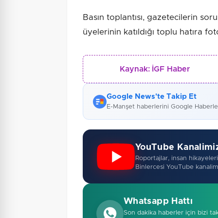
Basın toplantısı, gazetecilerin so
üyelerinin katıldığı toplu hatıra fo
Kaynak:
İGF Haber
Google News'te Takip Et
E-Manşet haberlerini Google Haberl
YouTube Kanalimi
Roportajlar, insan hikayeleri,
Binlercesi YouTube kanalim
Whatsapp Hattı
Son dakika haberler için bizi ta