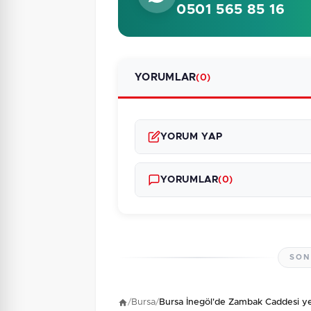
0501 565 85 16
YORUMLAR
(0)
YORUM YAP
YORUMLAR
(0)
SON
Henüz yorum yapı
/
Bursa
/
Bursa İnegöl'de Zambak Caddesi ye