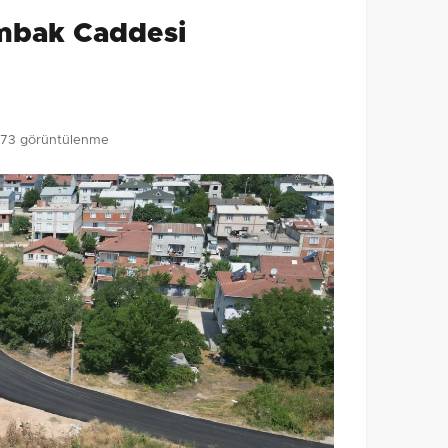
ambak Caddesi
Gönder
73 görüntülenme