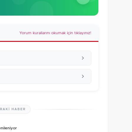
Yorum kurallarını okumak için tıklayınız!
RAKI HABER
lmamış. İlk yorumu siz yapın!
nileniyor
0
/2000