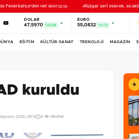
a Fenerbahçe'den net skor
Rüzgar sert esecek, sıcaklı
08:56
DOLAR
EURO
47,5970
55,0832
%0.06
%0.12
DÜNYA
EĞİTİM
KÜLTÜR-SANAT
TEKNOLOJİ
MAGAZİN
S
AD kuruldu
2 dk okuma
Ağustos 2026, 09:13