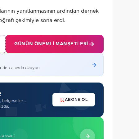
rularının yanıtlanmasının ardından dernek
toğrafı çekimiyle sona erdi.
GÜNÜN ÖNEMLI MANŞETLERI
er'den anında okuyun
z
ABONE OL
 belgeseller...
izda.
kip edin!