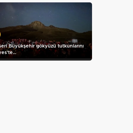
eri Büyükşehir gökyüzü tutkunlarını
yes'te…