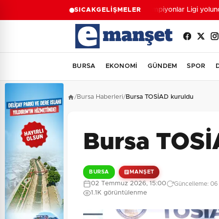
Şampiyonlar Ligi yolund
SICAK
GELİŞMELER
BURSA
EKONOMİ
GÜNDEM
SPOR
/
Bursa Haberleri
/
Bursa TOSİAD kuruldu
Bursa TOSİ
BURSA
MANŞET
02 Temmuz 2026, 15:00
Güncelleme: 06 
1.1K görüntülenme