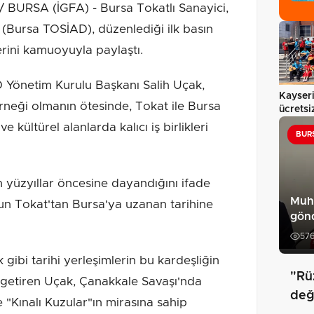
 BURSA (İGFA) - Bursa Tokatlı Sanayici,
i (Bursa TOSİAD), düzenlediği ilk basın
erini kamuoyuyla paylaştı.
Yönetim Kurulu Başkanı Salih Uçak,
Kayseri
rneği olmanın ötesinde, Tokat ile Bursa
ücretsi
e kültürel alanlarda kalıcı iş birlikleri
BUR
n yüzyıllar öncesine dayandığını ifade
Muh
un Tokat'tan Bursa'ya uzanan tarihine
gön
57
 gibi tarihi yerleşimlerin bu kardeşliğin
"Rü
 getiren Uçak, Çanakkale Savaşı'nda
değ
"Kınalı Kuzular"ın mirasına sahip