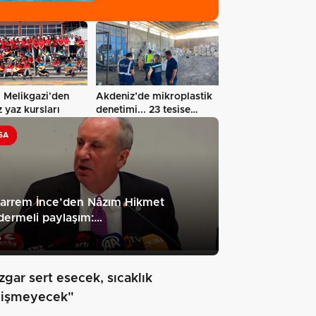
 Melikgazi'den
Akdeniz’de mikroplastik
z yaz kursları
denetimi... 23 tesise
47,6…
SA
arrem İnce’den Nâzım Hikmet
dermeli paylaşım:…
6
zgar sert esecek, sıcaklık
işmeyecek"