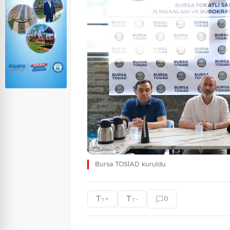
Bursa TOSİAD kuruldu
T
T
+
-
0
T
T