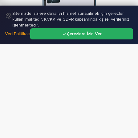
Mobil Uygulamamız Yayında!
Binlerce haberden
Sitemizde, sizlere daha iyi hizmet sunabilmek için çerezler
🍪
anında haberdar ol, ilgi alanına göre haber oku.
kullanılmaktadır. KVKK ve GDPR kapsamında kişisel verileriniz
işlenmektedir.
Veri Politikası
Çerezlere İzin Ver
Ana Sayfa
Gündem
Ara
Menü
Sitemizdeki dış bağlantılar referans amaçlıdır, dış
bağlantıların içeriklerinden kuruluşumuz sorumlu
değildir.
Künye Bilgileri