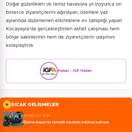
Doğal güzellikleri ve temiz havasıyla yıl boyunca on
binlerce ziyaretçilerini ağırlayan, özellikle yaz
aylarında düzenlenen etkinliklere ev sahipliği yapan
Kocayayla’da gerçekleştirilen asfalt çalışması hem
bölge sakinlerinin hem de ziyaretçilerin ulaşımını
kolaylaştırdı.
Haber :
İGF Haber
SICAK GELIŞMELER
06 Ağustos 2026
Edirne Keşan’da temizlik hareketi ödülsüz kalmadı