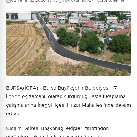
02 Temmuz 2026, 13:45
1 dk okuma
274 görüntülenme
BURSA(İGFA) - Bursa Büyükşehir Belediyesi, 17
ilçede eş zamanlı olarak sürdürdüğü asfalt kaplama
çalışmalarına İnegöl ilçesi Huzur Mahallesi’nde devam
ediyor.
Ulaşım Dairesi Başkanlığı ekipleri tarafından
yürütülen çalışmalar kapsamında Zambak