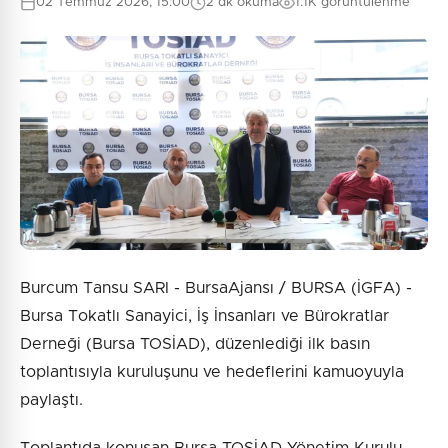
02 Temmuz 2026, 15:00
2 dk okuma
1.1K görüntülenme
0
/2000
Güvenlik Sorusu:
9 + 3 = ?
Gönder
Burcum Tansu SARI - BursaAjansı / BURSA (İGFA) -
Bursa Tokatlı Sanayici, İş İnsanları ve Bürokratlar
Derneği (Bursa TOSİAD), düzenlediği ilk basın
toplantısıyla kuruluşunu ve hedeflerini kamuoyuyla
paylaştı.