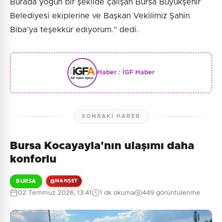
Burada yoğun bir şekilde çalışan Bursa Büyükşehir
Belediyesi ekiplerine ve Başkan Vekilimiz Şahin
Biba’ya teşekkür ediyorum.” dedi.
Haber :
İGF Haber
SONRAKI HABER
Bursa Kocayayla'nın ulaşımı daha
konforlu
BURSA
MANŞET
02 Temmuz 2026, 13:41
1 dk okuma
449 görüntülenme