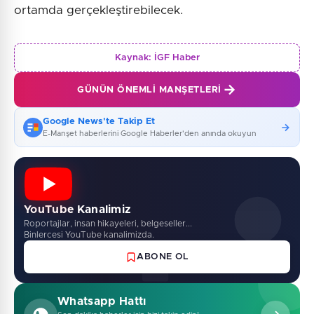
ortamda gerçekleştirebilecek.
Kaynak:
İGF Haber
GÜNÜN ÖNEMLI MANŞETLERI
Google News'te Takip Et
E-Manşet haberlerini Google Haberler'den anında okuyun
YouTube Kanalimiz
Roportajlar, insan hikayeleri, belgeseller...
Binlercesi YouTube kanalimizda.
ABONE OL
Whatsapp Hattı