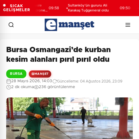
aş Bina'da festivale
Sultanköy’ün gururu Ali
Elekt
SICAK
09:58
09:50
GELİŞMELER
deo mapping ve drone
Karakaş Tuğgeneral oldu
devre
si büyüledi
giriş
Bursa Osmangazi’de kurban
kesim alanları pırıl pırıl oldu
BURSA
MANŞET
28 Mayıs 2026, 14:03
Güncelleme: 04 Ağustos 2026, 23:09
2 dk okuma
236 görüntülenme