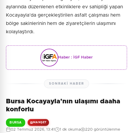
aylarında düzenlenen etkinliklere ev sahipliği yapan
Kocayayla’da gerçekleştirilen asfalt çalışması hem
bölge sakinlerinin hem de ziyaretçilerin ulaşımını
kolaylaştırdı.
Haber :
İGF Haber
SONRAKI HABER
Bursa Kocayayla'nın ulaşımı daaha
konforlu
BURSA
MANŞET
02 Temmuz 2026, 13:41
1 dk okuma
220 görüntülenme