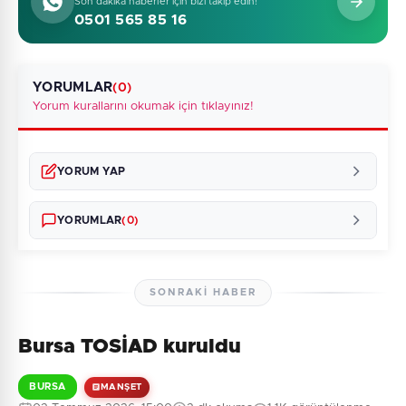
Son dakika haberler için bizi takip edin!
0501 565 85 16
YORUMLAR
(0)
Yorum kurallarını okumak için tıklayınız!
YORUM YAP
YORUMLAR
(0)
SONRAKI HABER
Bursa TOSİAD kuruldu
Henüz yorum yapılmamış. İlk yorumu siz yapın!
BURSA
MANŞET