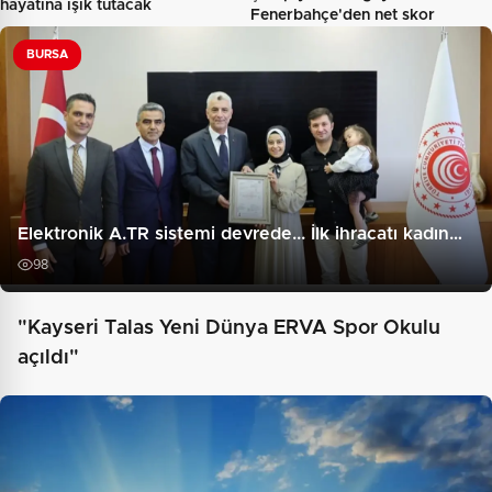
hayatına ışık tutacak
Fenerbahçe'den net skor
BURSA
Elektronik A.TR sistemi devrede... İlk ihracatı kadın…
98
"Kayseri Talas Yeni Dünya ERVA Spor Okulu
açıldı"