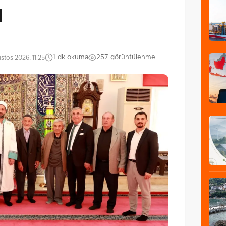
ı
1 dk okuma
257 görüntülenme
tos 2026, 11:25