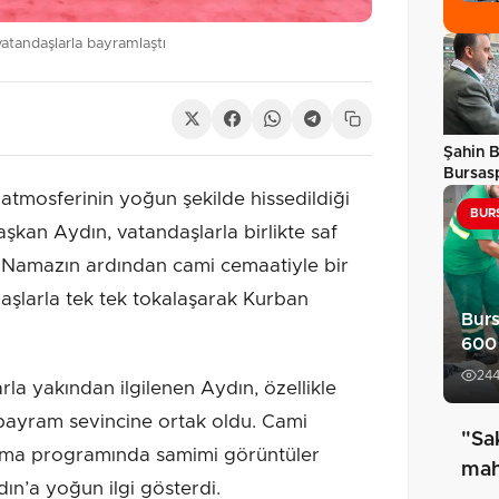
tandaşlarla bayramlaştı
Şahin 
Bursasp
mesajı
tmosferinin yoğun şekilde hissedildiği
BUR
şkan Aydın, vatandaşlarla birlikte saf
. Namazın ardından cami cemaatiyle bir
şlarla tek tek tokalaşarak Kurban
Burs
600 
24
a yakından ilgilenen Aydın, özellikle
bayram sevincine ortak oldu. Cami
"Sa
şma programında samimi görüntüler
mah
ın’a yoğun ilgi gösterdi.