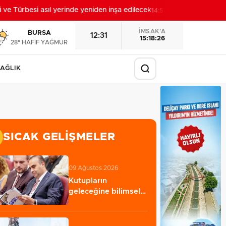
 Türbesi asıl yerinde yeniden inşa edilecek
Sakarya'da '
14:57
İMSAK'A
BURSA
12:31
15:18:24
28° HAFİF YAĞMUR
AĞLIK
SICAK GELIŞMELER
09 Ağustos 2026
Kutupların
geleceğine bilimsel
bakış