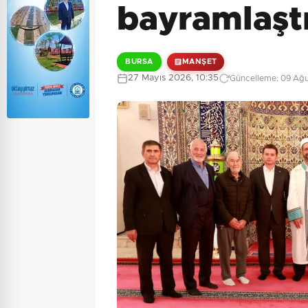
bayramlaşt
BURSA
MANŞET
27 Mayıs 2026, 10:35
Güncelleme: 09 Ağus