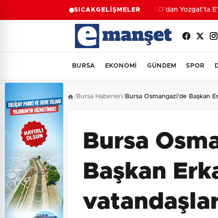
AFAD’dan Yozgat’ta EYY 
SICAK
GELİŞMELER
BURSA
EKONOMİ
GÜNDEM
SPOR
/
Bursa Haberleri
/
Bursa Osmangazi'de Başkan Er
Bursa Osma
Başkan Erk
vatandaşlar