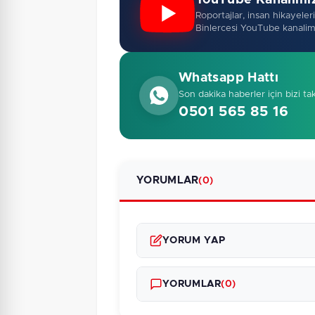
YouTube Kanalimi
Roportajlar, insan hikayeleri,
Binlercesi YouTube kanalim
Whatsapp Hattı
Son dakika haberler için bizi ta
0501 565 85 16
YORUMLAR
(0)
YORUM YAP
YORUMLAR
(0)