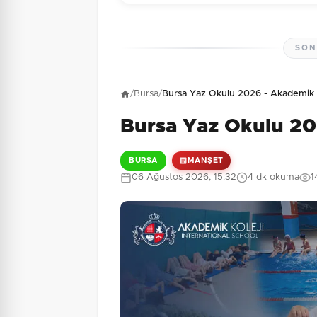
SON
Henüz yorum yapı
/
Bursa
/
Bursa Yaz Okulu 2026 - Akademik 
Bursa Yaz Okulu 20
8 + 10 = ?
Güvenlik Sorusu:
BURSA
MANŞET
06 Ağustos 2026, 15:32
4 dk okuma
1