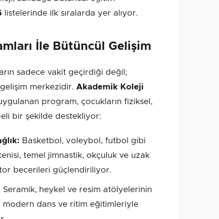
6
listelerinde ilk sıralarda yer alıyor.
mları İle Bütüncül Gelişim
rın sadece vakit geçirdiği değil;
r gelişim merkezidir.
Akademik Koleji
ygulanan program, çocukların fiziksel,
eli bir şekilde destekliyor:
ağlık:
Basketbol, voleybol, futbol gibi
tenisi, temel jimnastik, okçuluk ve uzak
or becerileri güçlendiriliyor.
:
Seramik, heykel ve resim atölyelerinin
, modern dans ve ritim eğitimleriyle
r.