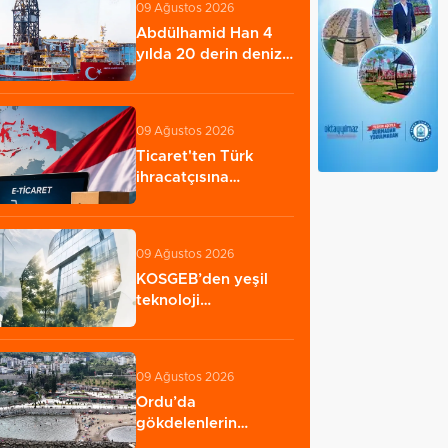
09 Ağustos 2026
Abdülhamid Han 4
yılda 20 derin deniz
kuyusu tamamladı…
09 Ağustos 2026
Ticaret'ten Türk
ihracatçısına
Endonezya pazarı
rehberi…
09 Ağustos 2026
KOSGEB’den yeşil
teknoloji
girişimlerine 6,5
milyon…
09 Ağustos 2026
Ordu’da
gökdelenlerin
yıkıldığı sahil halkın