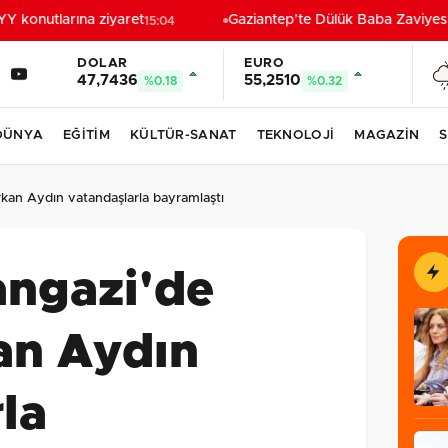
konutlarına ziyaret
Gaziantep’te Dülük Baba Zaviyesi ve
15:04
DOLAR
EURO
47,7436
55,2510
%0.18
%0.32
DÜNYA
EĞİTİM
KÜLTÜR-SANAT
TEKNOLOJİ
MAGAZİN
S
kan Aydın vatandaşlarla bayramlaştı
ngazi'de
an Aydın
la