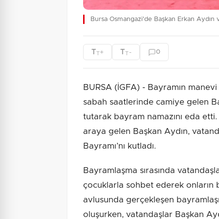
Bursa Osmangazi'de Başkan Erkan Aydın va
T
T
+
-
0
T
T
BURSA (İGFA) - Bayramın manevi a
sabah saatlerinde camiye gelen Ba
tutarak bayram namazını eda etti
araya gelen Başkan Aydın, vatanda
Bayramı’nı kutladı.
Bayramlaşma sırasında vatandaşlarl
çocuklarla sohbet ederek onların 
avlusunda gerçekleşen bayramla
oluşurken, vatandaşlar Başkan Ayd