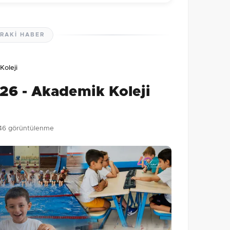
RAKI HABER
lmamış. İlk yorumu siz yapın!
Koleji
0
/2000
26 - Akademik Koleji
Gönder
46 görüntülenme