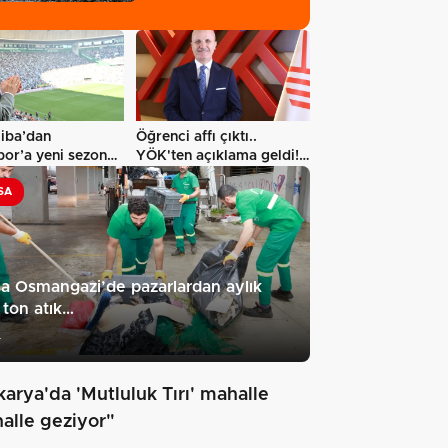
hizmetine…
Biba’dan
Öğrenci affı çıktı..
or’a yeni sezon
YÖK'ten açıklama geldi!
: Adım…
4 aylık…
SA
a Osmangazi’de pazarlardan aylık
ton atık…
4
karya'da 'Mutluluk Tırı' mahalle
alle geziyor"