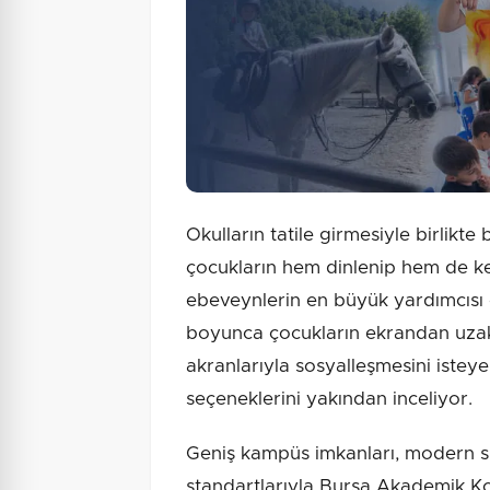
Okulların tatile girmesiyle birlikt
çocukların hem dinlenip hem de kend
ebeveynlerin en büyük yardımcıs
boyunca çocukların ekrandan uzak
akranlarıyla sosyalleşmesini isteye
seçeneklerini yakından inceliyor.
Geniş kampüs imkanları, modern spo
standartlarıyla Bursa Akademik Ko