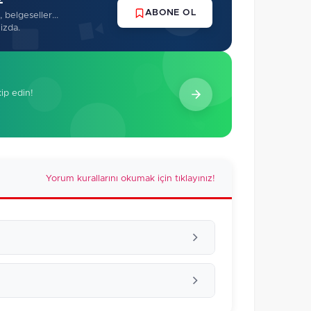
z
ABONE OL
 belgeseller...
izda.
kip edin!
Yorum kurallarını okumak için tıklayınız!