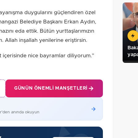
dayanışma duygularını güçlendiren özel
angazi Belediye Başkanı Erkan Aydın,
zını eda ettik. Bütün yurttaşlarımızın
Allah inşallah yenilerine eriştirsin.
Bak
yap
et içerisinde nice bayramlar diliyorum.”
GÜNÜN ÖNEMLI MANŞETLERI
er'den anında okuyun