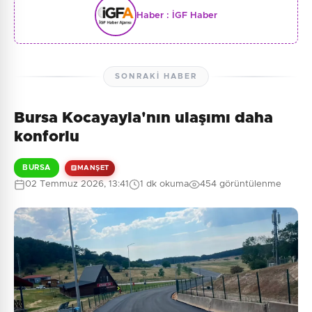
Haber :
İGF Haber
SONRAKI HABER
Bursa Kocayayla'nın ulaşımı daha
konforlu
BURSA
MANŞET
02 Temmuz 2026, 13:41
1 dk okuma
454 görüntülenme