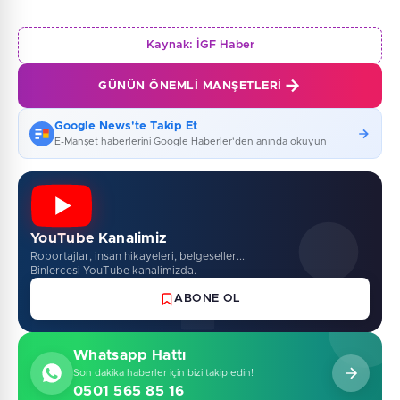
Kaynak:
İGF Haber
GÜNÜN ÖNEMLI MANŞETLERI
Google News'te Takip Et
E-Manşet haberlerini Google Haberler'den anında okuyun
YouTube Kanalimiz
Roportajlar, insan hikayeleri, belgeseller...
Binlercesi YouTube kanalimizda.
ABONE OL
Whatsapp Hattı
Son dakika haberler için bizi takip edin!
0501 565 85 16