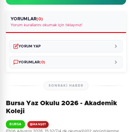
YORUMLAR
(0)
Yorum kurallarını okumak için tıklayınız!
YORUM YAP
YORUMLAR
(0)
SONRAKI HABER
Bursa Yaz Okulu 2026 - Akademik
Henüz yorum yapılmamış. İlk yorumu siz yapın!
Koleji
BURSA
MANŞET
06 Ağustos 2026, 15:32
4 dk okuma
102 görüntülenme