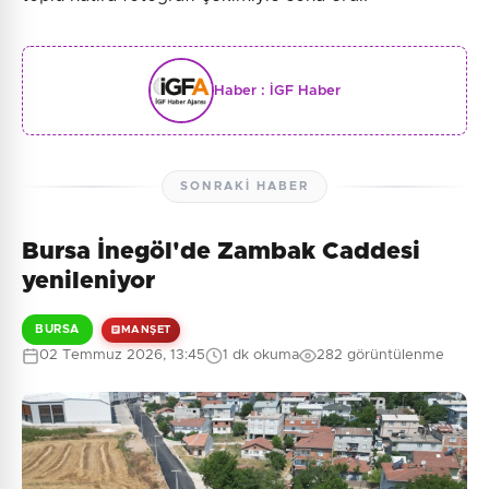
Haber :
İGF Haber
SONRAKI HABER
Bursa İnegöl'de Zambak Caddesi
yenileniyor
BURSA
MANŞET
02 Temmuz 2026, 13:45
1 dk okuma
282 görüntülenme