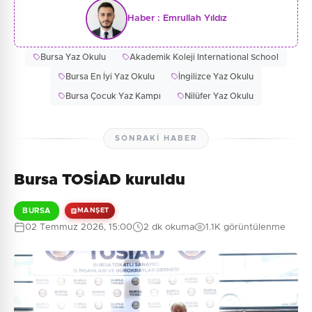
Haber :
Emrullah Yıldız
Bursa Yaz Okulu
Akademik Koleji International School
Bursa En İyi Yaz Okulu
İngilizce Yaz Okulu
Bursa Çocuk Yaz Kampı
Nilüfer Yaz Okulu
SONRAKI HABER
Bursa TOSİAD kuruldu
BURSA
MANŞET
02 Temmuz 2026, 15:00
2 dk okuma
1.1K görüntülenme