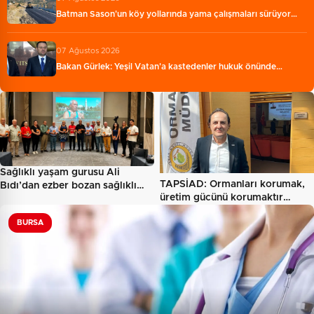
Batman Sason'un köy yollarında yama çalışmaları sürüyor…
07 Ağustos 2026
Bakan Gürlek: Yeşil Vatan'a kastedenler hukuk önünde…
Sağlıklı yaşam gurusu Ali
TAPSİAD: Ormanları korumak,
Bıdı’dan ezber bozan sağlıklı…
üretim gücünü korumaktır…
BURSA