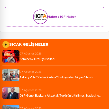
Haber :
İGF Haber
SICAK GELIŞMELER
07 Ağustos 2026
Semicenk Ordu’yu salladı
07 Ağustos 2026
Sakarya'da “Kadın Kadına” buluşmalar Akyazı’da sürdü…
07 Ağustos 2026
DSP Genel Başkanı Aksakal: Terörün bitirilmesi iradesine…
07 Ağustos 2026