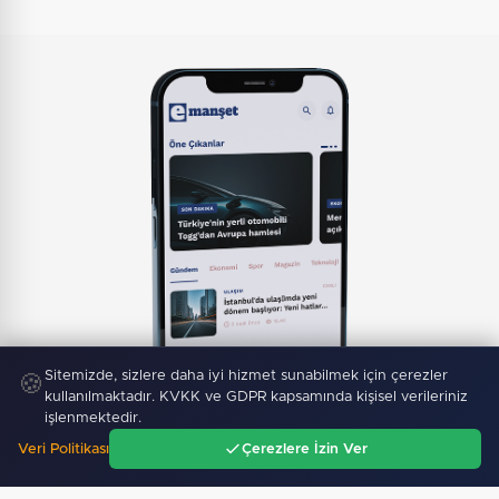
Mobil Uygulamamız Yayında!
Binlerce haberden
Sitemizde, sizlere daha iyi hizmet sunabilmek için çerezler
🍪
anında haberdar ol, ilgi alanına göre haber oku.
kullanılmaktadır. KVKK ve GDPR kapsamında kişisel verileriniz
işlenmektedir.
Veri Politikası
Çerezlere İzin Ver
Ana Sayfa
Gündem
Ara
Menü