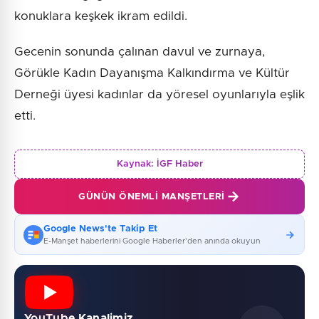
konuklara keşkek ikram edildi.
Gecenin sonunda çalınan davul ve zurnaya,
Görükle Kadın Dayanışma Kalkındırma ve Kültür
Derneği üyesi kadınlar da yöresel oyunlarıyla eşlik
etti.
Kaynak:
İGF Haber
GÜNÜN ÖNEMLI MANŞETLERI
Google News'te Takip Et
E-Manşet haberlerini Google Haberler'den anında okuyun
YouTube Kanalimiz