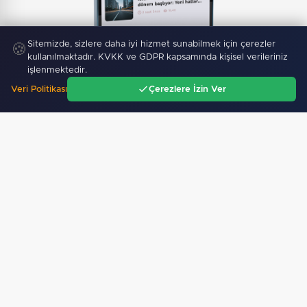
Mobil Uygulamamız Yayında!
Binlerce haberden
Sitemizde, sizlere daha iyi hizmet sunabilmek için çerezler
🍪
anında haberdar ol, ilgi alanına göre haber oku.
kullanılmaktadır. KVKK ve GDPR kapsamında kişisel verileriniz
işlenmektedir.
Veri Politikası
Çerezlere İzin Ver
Ana Sayfa
Gündem
Ara
Menü
Sitemizdeki dış bağlantılar referans amaçlıdır, dış
bağlantıların içeriklerinden kuruluşumuz sorumlu
değildir.
Künye Bilgileri