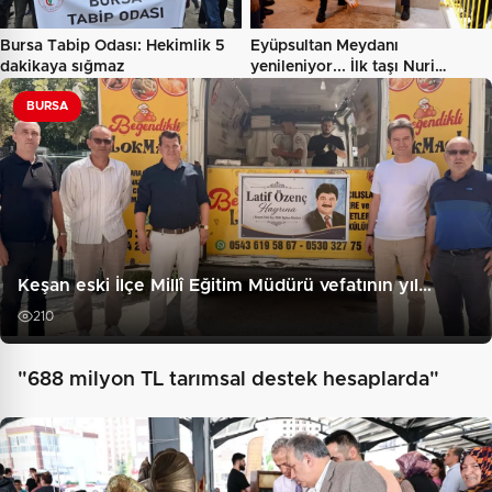
Bursa Tabip Odası: Hekimlik 5
Eyüpsultan Meydanı
dakikaya sığmaz
yenileniyor... İlk taşı Nuri
Aslan…
BURSA
Keşan eski İlçe Millî Eğitim Müdürü vefatının yıl…
210
"688 milyon TL tarımsal destek hesaplarda"