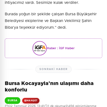
ihtiyacımız vardı. Sesimize kulak verdiler.
Burada yoğun bir şekilde çalışan Bursa Büyükşehir
Belediyesi ekiplerine ve Başkan Vekilimiz Şahin
Biba’ya teşekkür ediyorum.” dedi.
Haber :
İGF Haber
SONRAKI HABER
Bursa Kocayayla'nın ulaşımı daha
konforlu
BURSA
MANŞET
02 Temmuz 2026, 13:41
1 dk okuma
456 görüntülenme