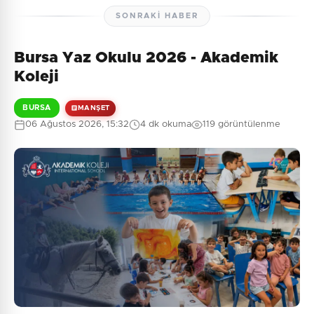
SONRAKI HABER
Bursa Yaz Okulu 2026 - Akademik
Henüz yorum yapılmamış. İlk yorumu siz yapın!
Koleji
BURSA
MANŞET
06 Ağustos 2026, 15:32
4 dk okuma
119 görüntülenme
0
/2000
Güvenlik Sorusu:
7 + 1 = ?
Gönder