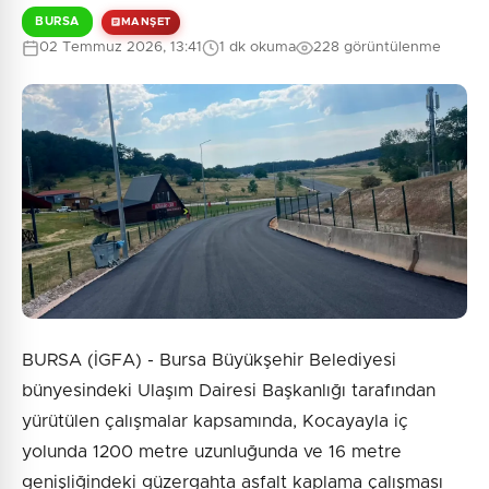
BURSA
MANŞET
02 Temmuz 2026, 13:41
1 dk okuma
228 görüntülenme
BURSA (İGFA) - Bursa Büyükşehir Belediyesi
bünyesindeki Ulaşım Dairesi Başkanlığı tarafından
yürütülen çalışmalar kapsamında, Kocayayla iç
yolunda 1200 metre uzunluğunda ve 16 metre
genişliğindeki güzergahta asfalt kaplama çalışması