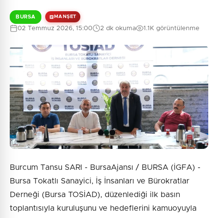
BURSA
MANŞET
02 Temmuz 2026, 15:00
2 dk okuma
1.1K görüntülenme
Burcum Tansu SARI - BursaAjansı / BURSA (İGFA) -
Bursa Tokatlı Sanayici, İş İnsanları ve Bürokratlar
Derneği (Bursa TOSİAD), düzenlediği ilk basın
toplantısıyla kuruluşunu ve hedeflerini kamuoyuyla