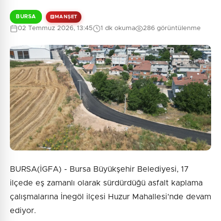
BURSA
MANŞET
02 Temmuz 2026, 13:45
1 dk okuma
286 görüntülenme
BURSA(İGFA) - Bursa Büyükşehir Belediyesi, 17
ilçede eş zamanlı olarak sürdürdüğü asfalt kaplama
çalışmalarına İnegöl ilçesi Huzur Mahallesi’nde devam
ediyor.