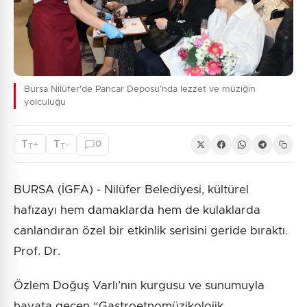
Bursa Nilüfer'de Pancar Deposu’nda lezzet ve müziğin
yolculuğu
T
T
+
-
0
T
T
BURSA (İGFA) - Nilüfer Belediyesi, kültürel
hafızayı hem damaklarda hem de kulaklarda
canlandıran özel bir etkinlik serisini geride bıraktı.
Prof. Dr.
Özlem Doğuş Varlı’nın kurgusu ve sunumuyla
hayata geçen “Gastroetnomüzikolojik