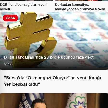
KOBİ’ler siber suçluların yeni
Korkudan komediye,
hedefi
animasyondan dramaya 6 yeni
film…
BURSA
Dijital Türk Lirası’nda 23 proje üçüncü faza geçti
288
"Bursa'da “Osmangazi Okuyor”un yeni durağı
Yeniceabat oldu"