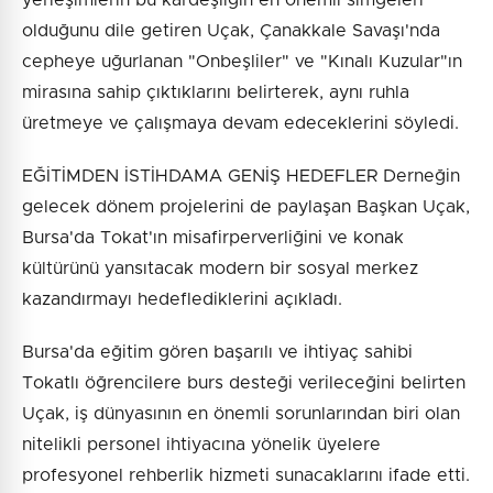
yerleşimlerin bu kardeşliğin en önemli simgeleri
olduğunu dile getiren Uçak, Çanakkale Savaşı'nda
cepheye uğurlanan "Onbeşliler" ve "Kınalı Kuzular"ın
mirasına sahip çıktıklarını belirterek, aynı ruhla
üretmeye ve çalışmaya devam edeceklerini söyledi.
EĞİTİMDEN İSTİHDAMA GENİŞ HEDEFLER Derneğin
gelecek dönem projelerini de paylaşan Başkan Uçak,
Bursa'da Tokat'ın misafirperverliğini ve konak
kültürünü yansıtacak modern bir sosyal merkez
kazandırmayı hedeflediklerini açıkladı.
Bursa'da eğitim gören başarılı ve ihtiyaç sahibi
Tokatlı öğrencilere burs desteği verileceğini belirten
Uçak, iş dünyasının en önemli sorunlarından biri olan
nitelikli personel ihtiyacına yönelik üyelere
profesyonel rehberlik hizmeti sunacaklarını ifade etti.