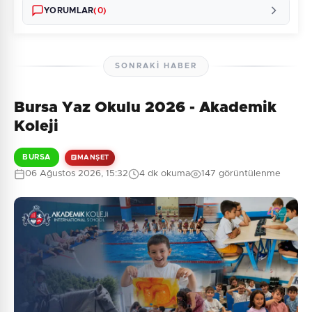
YORUMLAR
(0)
SONRAKI HABER
Bursa Yaz Okulu 2026 - Akademik
Henüz yorum yapılmamış. İlk yorumu siz yapın!
Koleji
BURSA
MANŞET
06 Ağustos 2026, 15:32
4 dk okuma
147 görüntülenme
0
/2000
Güvenlik Sorusu:
4 + 4 = ?
Gönder