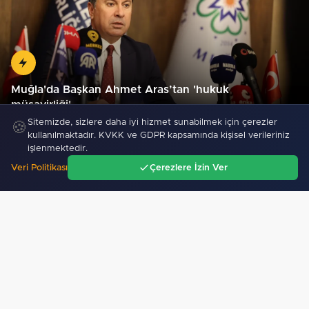
Muğla'da Başkan Ahmet Aras’tan 'hukuk
müşavirliği'…
Sitemizde, sizlere daha iyi hizmet sunabilmek için çerezler
🍪
kullanılmaktadır. KVKK ve GDPR kapsamında kişisel verileriniz
işlenmektedir.
Veri Politikası
Çerezlere İzin Ver
Ana Sayfa
Gündem
Ara
Menü