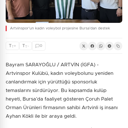
Artvinspor’un kadın voleybol projesine Bursa’dan destek
T
T
+
-
0
T
T
Bayram SARAYOĞLU / ARTVİN (İGFA) -
Artvinspor Kulübü, kadın voleybolunu yeniden
canlandırmak için yürüttüğü sponsorluk
temaslarını sürdürüyor. Bu kapsamda kulüp
heyeti, Bursa’da faaliyet gösteren Çoruh Palet
Orman Ürünleri firmasının sahibi Artvinli iş insanı
Ayhan Kökli ile bir araya geldi.