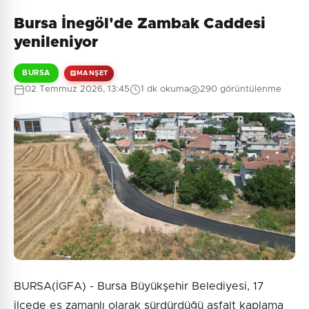
Bursa İnegöl'de Zambak Caddesi
yenileniyor
BURSA
MANŞET
02 Temmuz 2026, 13:45
1 dk okuma
290 görüntülenme
BURSA(İGFA) - Bursa Büyükşehir Belediyesi, 17
ilçede eş zamanlı olarak sürdürdüğü asfalt kaplama