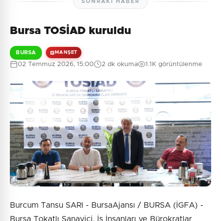
SONRAKI HABER
Bursa TOSİAD kuruldu
BURSA
MANŞET
02 Temmuz 2026, 15:00
2 dk okuma
1.1K görüntülenme
Burcum Tansu SARI - BursaAjansı / BURSA (İGFA) -
Bursa Tokatlı Sanayici, İş İnsanları ve Bürokratlar