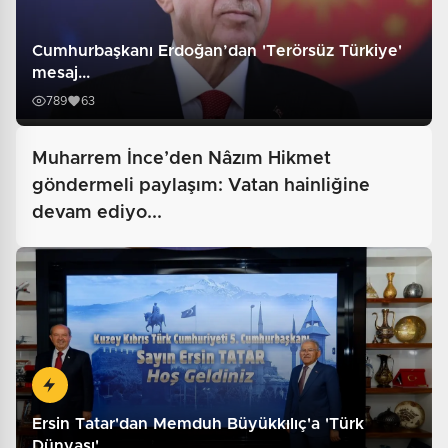
Cumhurbaşkanı Erdoğan’dan 'Terörsüz Türkiye'
mesaj...
789
63
Muharrem İnce’den Nâzım Hikmet
göndermeli paylaşım: Vatan hainliğine
devam ediyo...
Ersin Tatar'dan Memduh Büyükkılıç'a 'Türk
Dünyası'...