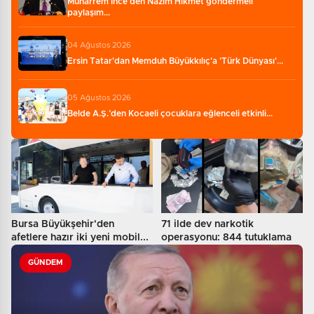
Muharrem İnce’den Nâzım Hikmet göndermeli
paylaşım...
04 Ağustos 2026
Ersin Tatar'dan Memduh Büyükkılıç'a 'Türk Dünyası'...
05 Ağustos 2026
Belde A.Ş.’den Kocaeli çocuklara eğlenceli etkinli...
Bursa Büyükşehir'den
71 ilde dev narkotik
afetlere hazır iki yeni mobil...
operasyonu: 844 tutuklama
GÜNDEM