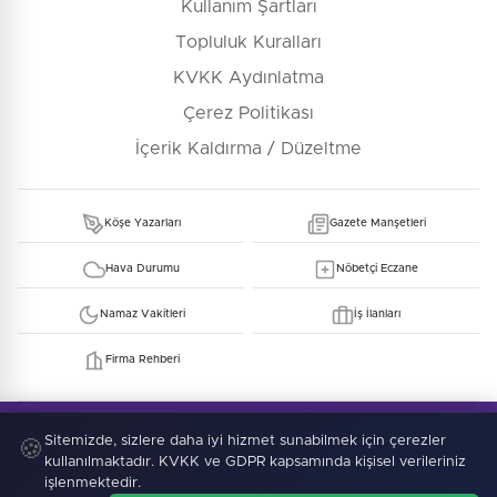
Kullanım Şartları
Topluluk Kuralları
KVKK Aydınlatma
Çerez Politikası
İçerik Kaldırma / Düzeltme
Köşe Yazarları
Gazete Manşetleri
Hava Durumu
Nöbetçi Eczane
Namaz Vakitleri
İş İlanları
Firma Rehberi
© Copyright 2026 E-Manşet Tüm Hakları Saklıdır
Kullanım Şartları
KVKK
Sitemizde, sizlere daha iyi hizmet sunabilmek için çerezler
Çerez Politikası
🍪
kullanılmaktadır. KVKK ve GDPR kapsamında kişisel verileriniz
işlenmektedir.